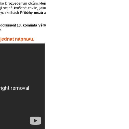
zko k rozvedeným otcům, kteří
 stejně krušené chvíle, jako
svých knihách
Příběhy mužů
a
t dokument
13. komnata Věry
e.
zjednat nápravu.