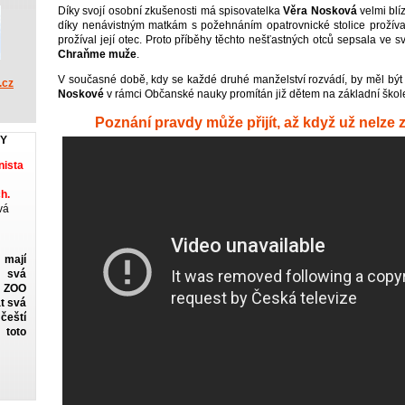
Díky svojí osobní zkušenosti má spisovatelka
Věra Nosková
velmi blí
díky nenávistným matkám s požehnáním opatrovnické stolice prožívají
prožíval její otec. Proto příběhy těchto nešťastných otců sepsala ve 
Chraňme muže
.
V současné době, kdy se každé druhé manželství rozvádí, by měl bý
.cz
Noskové
v rámci Občanské nauky promítán již dětem na základní škol
Poznání pravdy může přijít, až když už nelze 
KY
ista
h.
vá
 mají
 svá
v ZOO
t svá
eští
toto