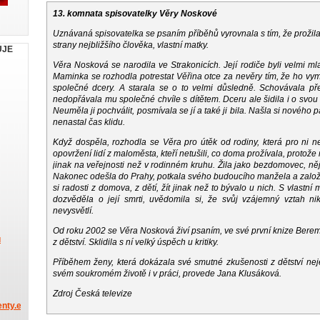
13. komnata spisovatelky Věry Noskové
Uznávaná spisovatelka se psaním příběhů vyrovnala s tím, že prožila 
strany nejbližšího člověka, vlastní matky.
UJE
Věra Nosková se narodila ve Strakonicích. Její rodiče byli velmi mla
Maminka se rozhodla potrestat Věřina otce za nevěry tím, že ho vyma
společné dcery. A starala se o to velmi důsledně. Schovávala pře
nedopřávala mu společné chvíle s dítětem. Dceru ale šidila i o svou v
Neuměla ji pochválit, posmívala se jí a také ji bila. Našla si nového p
nenastal čas klidu.
Když dospěla, rozhodla se Věra pro útěk od rodiny, která pro ni 
opovržení lidí z maloměsta, kteří netušili, co doma prožívala, proto
jinak na veřejnosti než v rodinném kruhu. Žila jako bezdomovec, nějak
Nakonec odešla do Prahy, potkala svého budoucího manžela a založil
si radosti z domova, z dětí, žít jinak než to bývalo u nich. S vlastn
dozvěděla o její smrti, uvědomila si, že svůj vzájemný vztah ni
nevysvětlí.
Od roku 2002 se Věra Nosková živí psaním, ve své první knize Bereme
u
z dětství. Sklidila s ní velký úspěch u kritiky.
Příběhem ženy, která dokázala své smutné zkušenosti z dětství nejen
svém soukromém životě i v práci, provede Jana Klusáková.
Zdroj Česká televize
nty.eu