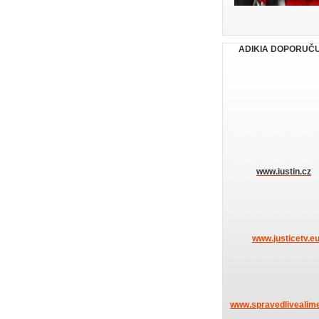
ADIKIA DOPORUČ
www.iustin.cz
www.justicetv.e
www.spravedlivealime