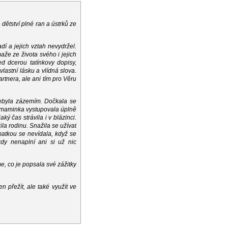
dětství plné ran a ústrků ze
dí a jejich vztah nevydržel.
že ze života svého i jejich
d dcerou tatínkovy dopisy,
lastní lásku a vlídná slova.
artnera, ale ani tím pro Věru
nebyla zázemím. Dočkala se
že maminka vystupovala úplně
ý čas strávila i v blázinci.
a rodinu. Snažila se užívat
í matkou se nevídala, když se
kdy nenaplní ani si už nic
, co je popsala své zážitky
 přežít, ale také využít ve