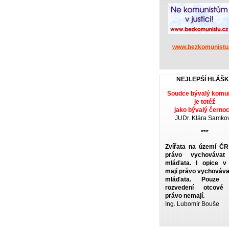
www.bezkomunistu
NEJLEPŚÍ HLÁŠ
Soudce bývalý komun
je totéž
jako bývalý černoc
JUDr. Klára Samko
***
Zvířata na území ČR
právo vychovávat
mláďata. I opice 
mají právo vychováva
mláďata. Pouze č
rozvedení otcové 
právo nemají.
Ing. Lubomír Bouše