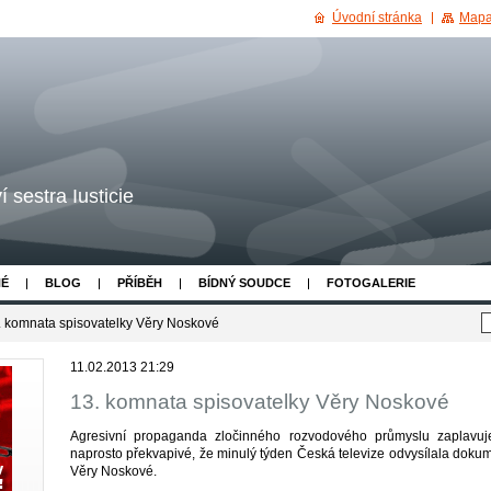
Úvodní stránka
Mapa
 sestra Iusticie
NÉ
BLOG
PŘÍBĚH
BÍDNÝ SOUDCE
FOTOGALERIE
. komnata spisovatelky Věry Noskové
11.02.2013 21:29
13. komnata spisovatelky Věry Noskové
Agresivní propaganda zločinného rozvodového průmyslu zaplavuje
naprosto překvapivé, že minulý týden Česká televize odvysílala doku
Věry Noskové.