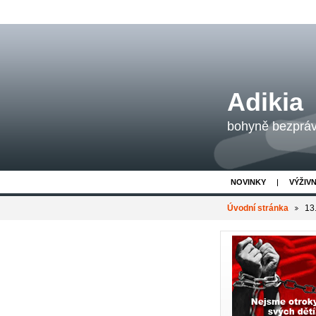
Adikia
bohyně bezpráví
NOVINKY
VÝŽIV
Úvodní stránka
13