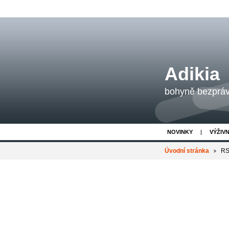
Adikia
bohyně bezpráví
NOVINKY
VÝŽIV
Úvodní stránka
RS