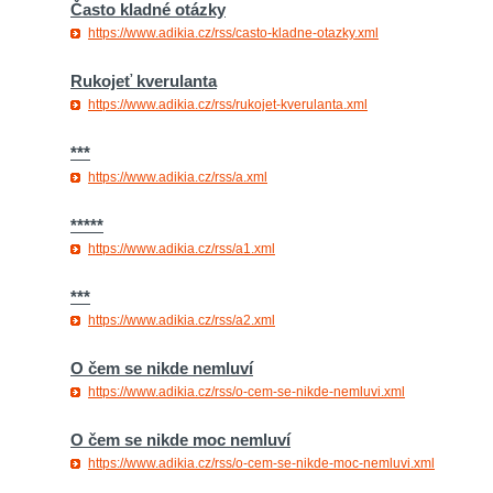
Často kladné otázky
https://www.adikia.cz/rss/casto-kladne-otazky.xml
Rukojeť kverulanta
https://www.adikia.cz/rss/rukojet-kverulanta.xml
***
https://www.adikia.cz/rss/a.xml
*****
https://www.adikia.cz/rss/a1.xml
***
https://www.adikia.cz/rss/a2.xml
O čem se nikde nemluví
https://www.adikia.cz/rss/o-cem-se-nikde-nemluvi.xml
O čem se nikde moc nemluví
https://www.adikia.cz/rss/o-cem-se-nikde-moc-nemluvi.xml