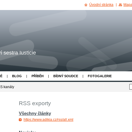
Úvodní stránka
Mapa
 sestra Iusticie
NÉ
BLOG
PŘÍBĚH
BÍDNÝ SOUDCE
FOTOGALERIE
S kanály
RSS exporty
Všechny články
https://www.adikia.cz/rss/all.xml