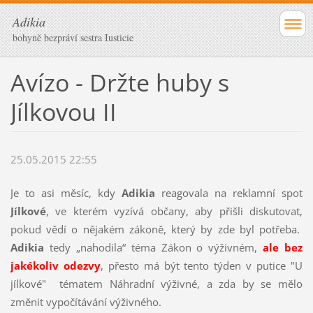
Adikia
bohyně bezpráví sestra Iusticie
Avízo - Držte huby s
Jílkovou II
25.05.2015 22:55
Je to asi měsíc, kdy
Adikia
reagovala na reklamní spot
Jílkové
, ve kterém vyzívá občany, aby přišli diskutovat,
pokud vědí o nějakém zákoně, který by zde byl potřeba.
Adikia
tedy „nahodila“ téma Zákon o výživném,
ale bez
jakékoliv odezvy
, přesto má být tento týden v putice "U
jílkové" tématem Náhradní výživné, a zda by se mělo
změnit vypočítávání výživného.