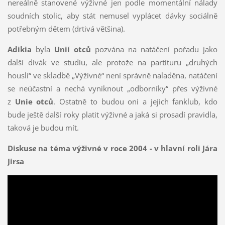
nereálně stanovené výživné jen podle momentální nálady
soudních stolic, aby stát nemusel vyplácet dávky sociálně
potřebným dětem (drtivá většina).
Adikia
byla
Unií otců
pozvána na natáčení pořadu jako
další divák ve studiu, ale protože na partituru „druhých
houslí“ ve skladbě „Výživné“ není správně naladěna, natáčení
se neúčastní a nechá vyniknout „odborníky“ přes výživné
z
Unie otců
. Ostatně to budou oni a jejich fanklub, kdo
bude ještě další roky platit výživné a jaká si prosadí pravidla,
taková je budou mít.
Diskus
e
na téma výživné v roce 2004 - v hlavní roli Jára
Jirsa