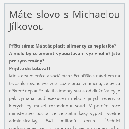
Máte slovo s Michaelou
Jílkovou
Příští téma: Má stát platit alimenty za neplatiče?
A mělo by se změnit vypočítávání výživného? Jste
pro tyto změny?
Přijďte diskutovat!
Ministerstvo práce a sociálních věcí přišlo s návrhem na
tzv.„zálohované výživné“ což v praxi znamená, že by za
některé neplatiče platil alimenty stát a od dlužníka by je
pak vymáhal buď exekucemi nebo z jiných rezerv, o
kterých by musel rozhodnout soud. V prvním roce
ministerstvo počítá, že ze státní kasy vyplatí, včetně
administrativy, 841 milionů korun. Úředníci
předpokládají, že z dlužné částky se jim podaří získat