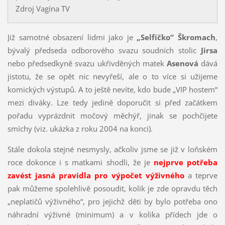
Zdroj Vagína TV
Již samotné obsazení lidmi jako je
„Selfíčko“ Škromach
,
bývalý předseda odborového svazu soudních stolic
Jirsa
nebo předsedkyně svazu ukřivděných matek
Asenová
dává
jistotu, že se opět nic nevyřeší, ale o to více si užijeme
komických výstupů. A to ještě nevíte, kdo bude „VIP hostem“
mezi diváky. Lze tedy jedině doporučit si před začátkem
pořadu vyprázdnit močový měchýř, jinak se pochčijete
smíchy (viz. ukázka z roku 2004 na konci).
Stále dokola stejné nesmysly, ačkoliv jsme se již v loňském
roce dokonce i s matkami shodli, že je
nejprve potřeba
zavést jasná pravidla pro výpočet výživného
a teprve
pak můžeme spolehlivě posoudit, kolik je zde opravdu těch
„neplatičů výživného“, pro jejichž děti by bylo potřeba ono
náhradní výživné (minimum) a v kolika přídech jde o