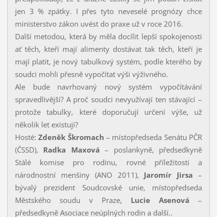
jen 3 % zpátky. I přes tyto neveselé prognózy chce
ministerstvo zákon uvést do praxe už v roce 2016.
Další metodou, která by měla docílit lepší spokojenosti
ať těch, kteří mají alimenty dostávat tak těch, kteří je
mají platit, je nový tabulkový systém, podle kterého by
soudci mohli přesně vypočítat výši výživného.
Ale bude navrhovaný nový systém vypočítávání
spravedlivější? A proč soudci nevyužívají ten stávající –
protože tabulky, které doporučují určení výše, už
několik let existují?
Hosté:
Zdeněk Škromach
– místopředseda Senátu PČR
(ČSSD),
Radka Maxová
– poslankyně, předsedkyně
Stálé komise pro rodinu, rovné příležitosti a
národnostní menšiny (ANO 2011),
Jaromír Jirsa
–
bývalý prezident Soudcovské unie, místopředseda
Městského soudu v Praze,
Lucie Asenová
–
předsedkyně Asociace neúplných rodin a další..