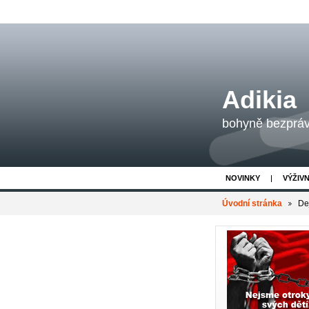
Adikia
bohyně bezpráví
NOVINKY
VÝŽIV
Úvodní stránka
De