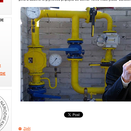
JE
z
ZDE
Zpět