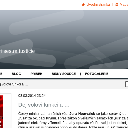
Úvodní stránka
Mapa
 sestra Iusticie
NÉ
BLOG
PŘÍBĚH
BÍDNÝ SOUDCE
FOTOGALERIE
j volovi funkci a …
03.03.2014 23:24
Dej volovi funkci a …
Český ministr zahraničních věcí
Jura
Neurválek
se jako správný euro
„rusa“ za okupaci Krymu. I přes zákon o veřejných zakázkách „rus“ za t
jaderné elektrárny v Temelíně, a aby opravdu věděl, zač je toho loket
plnu a uzavřel si plynovou přípojku do domu. Tohle musí „rusa“ zaruče