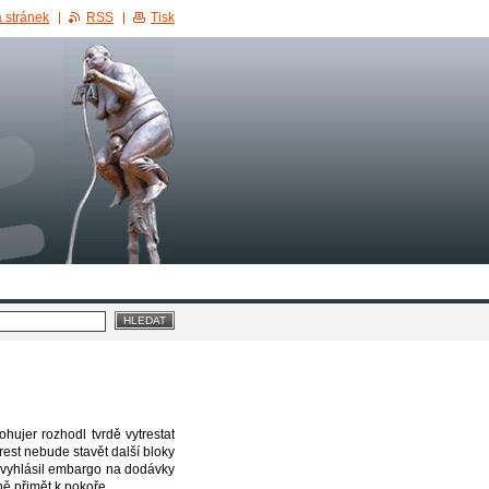
 stránek
RSS
Tisk
hujer rozhodl tvrdě vytrestat
rest nebude stavět další bloky
, vyhlásil embargo na dodávky
ně přimět k pokoře.