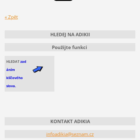
« Zpět
HLEDEJ NA ADIKII
Použijte funkci
HLEDAT
zad
áním
klíčového
slova.
KONTAKT ADIKIA
infoadikia@seznam.cz