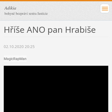
Adikia
bohyně bezpráví sestra Iusticie
Hříše ANO pan Hrabiše
02.10.2020 20:25
MagicRapMan