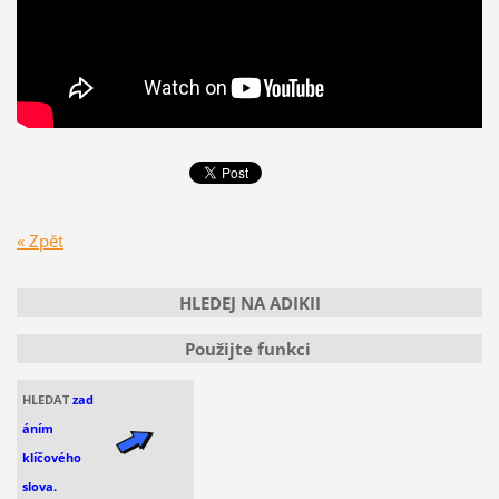
« Zpět
HLEDEJ NA ADIKII
Použijte funkci
HLEDAT
zad
áním
klíčového
slova.