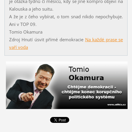
je otázka týdnů či měsíců, kdy se jiné kompro objeví na
Kalouska a jeho suitu.
A že je z čeho vybírat, o tom snad nikdo nepochybuje.
Ani v TOP 09.
Tomio Okamura
Zdroj Hnutí úsvit přímé demokracie
Na každé prase se
vaří voda