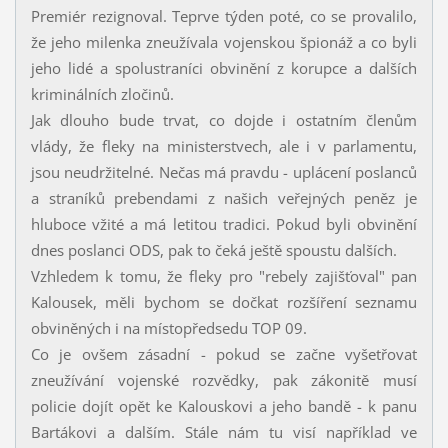
Premiér rezignoval. Teprve týden poté, co se provalilo,
že jeho milenka zneužívala vojenskou špionáž a co byli
jeho lidé a spolustraníci obvinění z korupce a dalších
kriminálních zločinů.
Jak dlouho bude trvat, co dojde i ostatním členům
vlády, že fleky na ministerstvech, ale i v parlamentu,
jsou neudržitelné. Nečas má pravdu - uplácení poslanců
a straníků prebendami z našich veřejných peněz je
hluboce vžité a má letitou tradici. Pokud byli obvinění
dnes poslanci ODS, pak to čeká ještě spoustu dalších.
Vzhledem k tomu, že fleky pro "rebely zajišťoval" pan
Kalousek, měli bychom se dočkat rozšíření seznamu
obviněných i na místopředsedu TOP 09.
Co je ovšem zásadní - pokud se začne vyšetřovat
zneužívání vojenské rozvědky, pak zákonitě musí
policie dojít opět ke Kalouskovi a jeho bandě - k panu
Bartákovi a dalším. Stále nám tu visí například ve