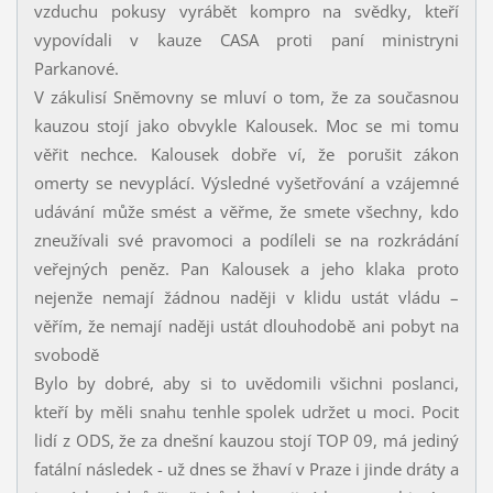
vzduchu pokusy vyrábět kompro na svědky, kteří
vypovídali v kauze CASA proti paní ministryni
Parkanové.
V zákulisí Sněmovny se mluví o tom, že za současnou
kauzou stojí jako obvykle Kalousek. Moc se mi tomu
věřit nechce. Kalousek dobře ví, že porušit zákon
omerty se nevyplácí. Výsledné vyšetřování a vzájemné
udávání může smést a věřme, že smete všechny, kdo
zneužívali své pravomoci a podíleli se na rozkrádání
veřejných peněz. Pan Kalousek a jeho klaka proto
nejenže nemají žádnou naději v klidu ustát vládu –
věřím, že nemají naději ustát dlouhodobě ani pobyt na
svobodě
Bylo by dobré, aby si to uvědomili všichni poslanci,
kteří by měli snahu tenhle spolek udržet u moci. Pocit
lidí z ODS, že za dnešní kauzou stojí TOP 09, má jediný
fatální následek - už dnes se žhaví v Praze i jinde dráty a