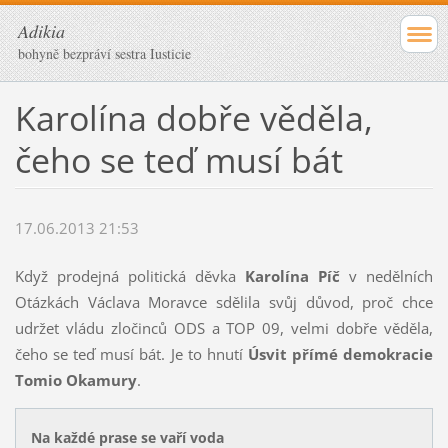
Adikia
bohyně bezpráví sestra Iusticie
Karolína dobře věděla,
čeho se teď musí bát
17.06.2013 21:53
Když prodejná politická děvka
Karolína Píč
v nedělních
Otázkách Václava Moravce sdělila svůj důvod, proč chce
udržet vládu zločinců ODS a TOP 09, velmi dobře věděla,
čeho se teď musí bát. Je to hnutí
Úsvit přímé demokracie
Tomio Okamury
.
Na každé prase se vaří voda