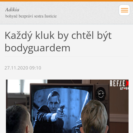
Adikia
bohyně bezpráví sestra Iusticie
Každý kluk by chtěl být
bodyguardem
27.11.2020 09:10