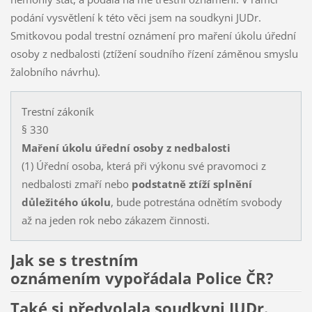
podání vysvětlení k této věci jsem na soudkyni JUDr.
Smitkovou podal trestní oznámení pro maření úkolu úřední
osoby z nedbalosti (ztížení soudního řízení záměnou smyslu
žalobního návrhu).
Trestní zákoník
§ 330
Maření úkolu úřední osoby z nedbalosti
(1) Úřední osoba, která při výkonu své pravomoci z
nedbalosti zmaří nebo
podstatně ztíží splnění
důležitého úkolu
, bude potrestána odnětím svobody
až na jeden rok nebo zákazem činnosti.
Jak se s trestním
oznámením vypořádala Police ČR?
Také si předvolala soudkyni JUDr.