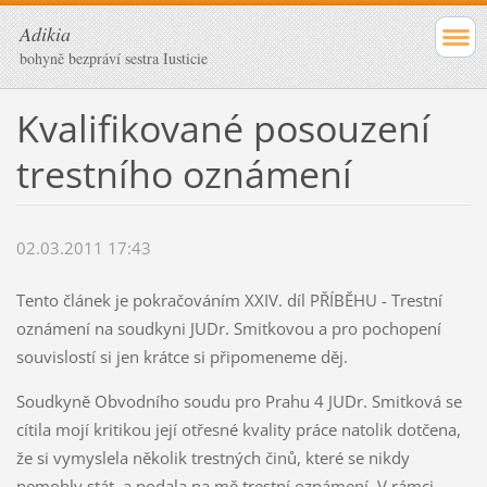
Adikia
bohyně bezpráví sestra Iusticie
Kvalifikované posouzení
trestního oznámení
02.03.2011 17:43
Tento článek je pokračováním XXIV. díl PŘÍBĚHU - Trestní
oznámení na soudkyni JUDr. Smitkovou a pro pochopení
souvislostí si jen krátce si připomeneme děj.
Soudkyně Obvodního soudu pro Prahu 4 JUDr. Smitková se
cítila mojí kritikou její otřesné kvality práce natolik dotčena,
že si vymyslela několik trestných činů, které se nikdy
nemohly stát, a podala na mě trestní oznámení. V rámci