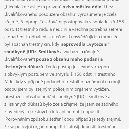
„hledala kde asi je ta pravda“
o dva měsíce déle!
I bez
„kvalifikovaného posouzení obsahu“ vyrozumění je zcela
zřejmé, že nprap. Tesařová nepostupovala v souladu s § 158
odst. 1) trestního řádu a neučinila všechna potřebná šetření
a opatření k odhalení skutečností nasvědčujících tomu, že
byl spáchán trestný čin, kdy
neprovedla „vytěžení“
soudkyně JUDr. Smitkové
a vycházela (údajně
„kvalifikovaně“)
pouze z obsahu mého podání a
listinných důkazů
. Tento postup je zjevně v rozporu
s obvyklým postupem ve smyslu § 158 odst. 1 trestního
řádu, kdy v případě podaného trestního oznámení na mojí
osobu jsem byl stejným policejním orgánem vytěžen,
přestože z obsahu podání soudkyně JUDr. Smitkové a
z listinných důkazů bylo zcela zřejmé, že jsem se žádného
z uvedených trestných činů ani nemohl dopustit.
Porovnáním způsobu šetření obou případů je tedy zřejmé,
že se policejní orgán nprap. Kricfalušij dopustil trestného