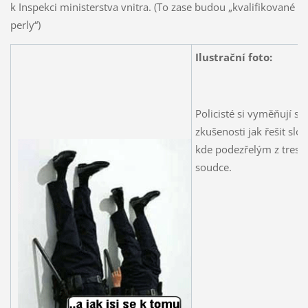
k Inspekci ministerstva vnitra. (To zase budou „kvalifikované
perly“)
Ilustrační foto:
Policisté si vyměňují sv
zkušenosti jak řešit slož
kde podezřelým z trestn
soudce.