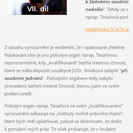
k žádnému soudnímu
nedošlo
“. Tehdy se zdá
nprap. Tesařová pochop
vyšetřování hi hi hi.w
Z obsahu vyrozumění je evidentní, že i opakované zřetelné
hláskování slov je pro policejní orgán nprap. Tesařovou
nesrozumitelné, kdy „kvalifikovaně“ šetřila trestnou činnost,
které se měla dopustit soudkyně JUDr. Smitková údajně "
při
soudním jednání
". Policejním orgánem tedy nebylo
provedeno šetření trestné činnosti, kterou jsem ve svém
podání uvedl.
Policejní orgán nprap. Tesařová ve svém „kvalifikovaném“
vyrozumění odkazuje na „instituty civilně právního řízení“,
které bych měl uplatňovat, pokud se domnívám, že došlo
k porušení mých práv. To však prokazuje, že v hrubém