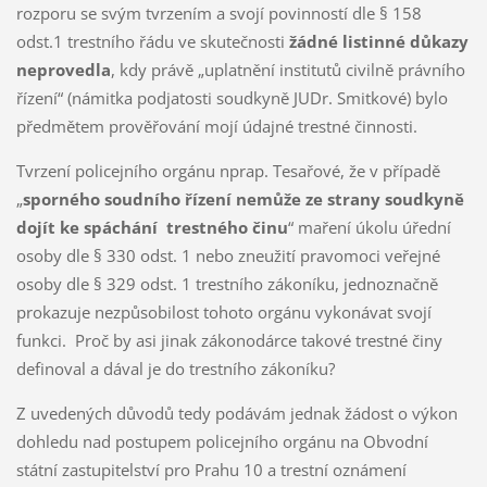
rozporu se svým tvrzením a svojí povinností dle § 158
odst.1 trestního řádu ve skutečnosti
žádné listinné důkazy
neprovedla
, kdy právě „uplatnění institutů civilně právního
řízení“ (námitka podjatosti soudkyně JUDr. Smitkové) bylo
předmětem prověřování mojí údajné trestné činnosti.
Tvrzení policejního orgánu nprap. Tesařové, že v případě
„
sporného soudního řízení nemůže ze strany soudkyně
dojít ke spáchání trestného činu
“ maření úkolu úřední
osoby dle § 330 odst. 1 nebo zneužití pravomoci veřejné
osoby dle § 329 odst. 1 trestního zákoníku, jednoznačně
prokazuje nezpůsobilost tohoto orgánu vykonávat svojí
funkci. Proč by asi jinak zákonodárce takové trestné činy
definoval a dával je do trestního zákoníku?
Z uvedených důvodů tedy podávám jednak žádost o výkon
dohledu nad postupem policejního orgánu na Obvodní
státní zastupitelství pro Prahu 10 a trestní oznámení