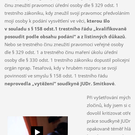
činu zneužití pravomoci úřední osoby dle § 329 odst. 1
trestního zákoníku, kdy zneužil svojí pravomoc předvoláním
mojí osoby k podání vysvětlení ve věci,
kterou šlo
v souladu s § 158 odst.1 trestního řádu „kvalifikovaně
posoudit podle obsahu podání“ a z listinných důkazů
.
Nebo se trestného činu zneužití pravomoci veřejné osoby
dle § 329 odst. 1 a trestného činu maření úkolu úřední
osoby dle § 330 odst. 1 trestního zákoníku dopustil policejní
orgán nprap. Tesařová, kdy v hrubém rozporu se svojí
povinností ve smyslu § 158 odst. 1 trestního řádu
neprovedla „vytěžení“ soudkyně JUDr. Smitkové
.
Při vyšetřování mých 
zločinů, kdy jsem si o
dovolil kritizovat otřes
práce soudkyně JUDr. 
opakovaně téměř hlásko