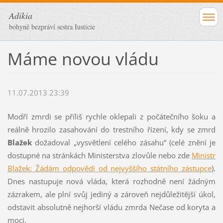
Adikia
bohyně bezpráví sestra Iusticie
Máme novou vládu
11.07.2013 23:39
Modří zmrdi se příliš rychle oklepali z počátečního šoku a
reálně hrozilo zasahování do trestního řízení, kdy se zmrd
Blažek
dožadoval „vysvětlení celého zásahu“ (celé znění je
dostupné na stránkách Ministerstva zlovůle nebo zde
Ministr
Blažek: Žádám odpovědi od nejvyššího státního zástupce
).
Dnes nastupuje nová vláda, která rozhodně není žádným
zázrakem, ale plní svůj jediný a zároveň nejdůležitější úkol,
odstavit absolutně nejhorší vládu zmrda Nečase od koryta a
moci.