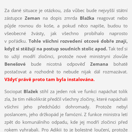
Za dané situace je otázkou, zda vůbec bude nejvyšší státní
zástupce
Zeman
na dopis zmrda
Blažka
reagovat nebo
půjde rovnou do koše, a pokud něco napíše, budou to
všeobecné žvásty, jak všechno probíhalo naprosto
v pořádku.
Tohle všichni rozvedení otcové dobře znají,
když si stěžují na postup soudních stolic apod.
Tak teď si
to užijí modří zločinci, protože nové ministryni zlovůle
Benešové
bude nicotná odpověď
Zemana
bohatě
postačovat a rozhodně to nebude nijak dál rozmazávat.
Vždyť právě proto tam byla instalována.
Sociopat
Blažek
stihl za jeden rok ve funkci napáchat tolik
zla, že tím několikrát předčil všechny zločiny, které napáchali
všichni jeho předchůdci dohromady. Protože nebyl
poslancem, jeho držkopád je famózní. Z funkce ministra letí
zpět do komunálního odpadu, kde jej modří zločinci před
rokem vyhrabali. Pro Adikii to je bolestné loučení, protože