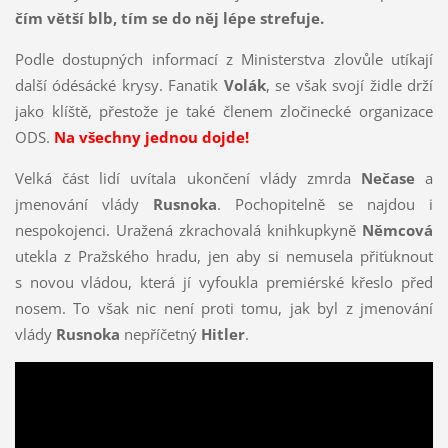
čím větší blb, tím se do něj lépe strefuje.
Podle dostupných informací z Ministerstva zlovůle utíkají
další ódésácké krysy. Fanatik
Volák
, se však svojí židle drží
jako klíště, přestože je také členem zločinecké organizace
ODS.
Na všechny jednou dojde!
Velká část lidí uvítala ukončení vlády zmrda
Nečase
a
jmenování vlády
Rusnoka
. Pochopitelně se najdou i
nespokojenci. Uražená zkrachovalá knihkupkyně
Němcová
utekla z Pražského hradu, jen aby si nemusela přiťuknout
s novou vládou, která jí vyfoukla premiérské křeslo před
nosem. To však nic není proti tomu, jak byl z jmenování
vlády
Rusnoka
nepříčetný
Hitler
.