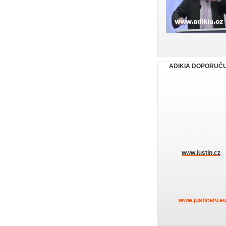
ADIKIA DOPORUČ
www.iustin.cz
www.justicetv.e