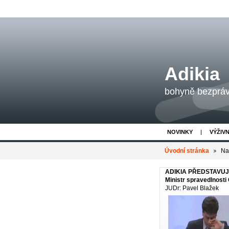
Adikia
bohyně bezpráví
NOVINKY
VÝŽIV
Úvodní stránka
Na 
ADIKIA PŘEDSTAVU
Ministr spravedlnosti
JUDr: Pavel Blažek