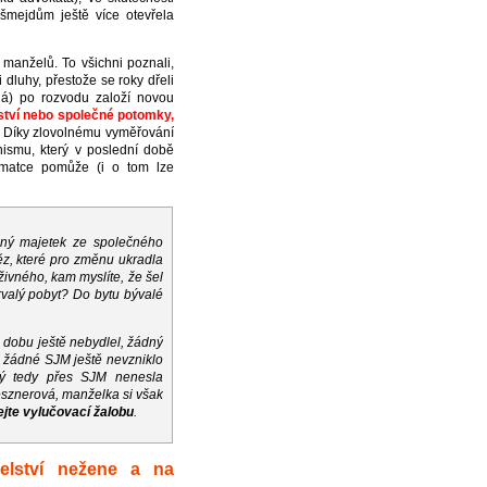
šmejdům ještě více otevřela
 manželů. To všichni poznali,
luhy, přestože se roky dřeli
já) po rozvodu založí novou
lství nebo společné potomky,
. Díky zlovolnému vyměřování
nismu, který v poslední době
matce pomůže (i o tom lze
ný majetek ze společného
něz, které pro změnu ukradla
ivného, kam myslíte, že šel
rvalý pobyt? Do bytu bývalé
u dobu ještě nebydlel, žádný
 žádné SJM ještě nevzniklo
rý tedy přes SJM nenesla
esznerová, manželka si však
ejte vylučovací žalobu
.
elství nežene a na