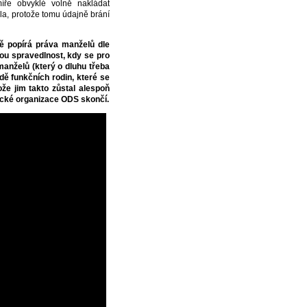
íře obvyklé volně nakládat
la, protože tomu údajně brání
adě popírá práva manželů dle
kou spravedlnost, kdy se pro
manželů (který o dluhu třeba
dě funkčních rodin, které se
že jim takto zůstal alespoň
ecké organizace ODS skončí.