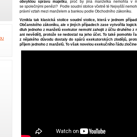
obvyklou správu majetku
, proč by jiná manželka nemohla v m
se společnými penězi? Podle soudní stolice včetně té Nejvyšší nemoh
právní vztah mezi manželem a bankou podle Obchodního zákoníku.
Vznikla tak klasická stolice soudní stolice, která v jednom příp
Občanského zákoníku, ale v jiných případech zase vytvořila logic
dluh jednoho z manželů exekutor nemohl zahojit z účtu druhého z 
ani nevěděl), protože se nedostal na jeho účet. To také pomohlo řa
z nějakého důvodu dostaly do spárů exekutorských zlodějů, proto
příjem jednoho z manželů. To však novelou exekučního řádu zločin