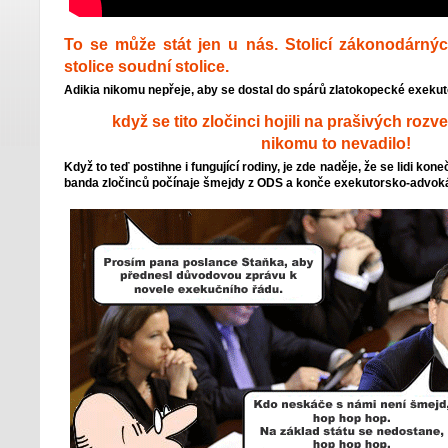
To se může stát jen u nás. Stolicí zákonodárných
stolice soudní stolice.
Adikia nikomu nepřeje, aby se dostal do spárů zlatokopecké exekut
když se tito zločinci hojili na prašivých roz
nikomu to nevadilo!
Když to teď postihne i fungující rodiny, je zde naděje, že se lidi ko
banda zločinců počínaje šmejdy z ODS a konče exekutorsko-advokát