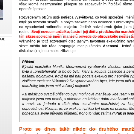
však kromě nesmyslného přílepku se zabavováním řidičáků těmto 
operační prostor.
Rozvedeným otcům jistě netřeba vysvětlovat, co tvoří společné jmění
když po rozvodu skončili s holým zadkem nebo dokonce s obrovskými d
na vybudování rodinného majetku. Jedině naivní cvok (jako jsem 
rodinu.
Svojí novou manželku, často i její děti z předchozího manže
tím skrze společné jmění manželů přivede do obrovského neštěstí
UJE
výživného je totiž rozvedený otec jasným favoritem exekučního hye
skrze média tak ráda propaguje manipulátorka
Asenová
. Jedné 
diskutovat) a jinou matku zlikviduje.
Příklad
Bývalá manželka Monika Mesznerová vyrabovala všechen společ
bytu a „přestěhovala“ si ho do bytu, který si koupila částečně z pe
našemu holomkovi. Když na mě pak podala exekuci pro neplnění výž
zločinec exekutor Višvader? Do vyrabovaného bytu, kde jsem měl t
manželky, kde jsem měl veškerý majetek?
Asi měsíc po svatbě přišel do bytu mojí nové manželky, kde jsem v t
majetek jsem tam neměl, s ohledem na krátkou dobu manželství ani
a navíc se jednalo o dluh před uzavřením manželství, za kte
odpovědnost. Pikantní je, že exekuční příkaz byl psán na příjmení M
ponechala svoje původní příjmení. Koho to však zajímá?!
Pak si pod
u
Proto se dnes také nikdo do druhého manž