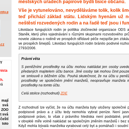
městských úřadech papírově bydlí tisíce občanů.
Vše je vytunelováno, nevyděláváme tolik, kolik šm
nty.eu
teď přichází základ státu. Lidským hyenám už ne
neštěstí rozvedených rodin a na řadě teď jsou i fun
Likvidace fungujících rodin je politika zločinecké organizace ODS
Staněk, který přes vyjednávání s různými skupinami rozvodového pr
novele zákona o rodině ve prospěch střídavé péče nejspíše jen získá
ve prospěch šmejdů. Likvidaci fungujících rodin bránilo podivné rozho
.cz
2793/2006.
Právní věta
KY
S peněžními prostředky na účtu mohou nakládat jen osoby uved
ista
předaných majitelem účtu bance. Jiné osoby tak mohou činit pou
ve smlouvě o běžném účtu. Pouhá skutečnost, že na účtu u peněž
h.
prostředky ve společném jmění manželů, neopravňuje manžela ma
vá
prostředky na tomto účtu.
Celá stolice (rozhodnutí)
ZDE
 mají
 svá
Z rozhodnutí lze vyčíst, že na účtu manžela byly uloženy společné
v ZOO
podpisové právo a z účtu tedy nemohla vybrat peníze. Není jas
t svá
podpisové právo, to však z právního hlediska není podstatné, p
eští
v obvyklé míře volně nakládat se společným jměním manželů i bez 
toto
Když mohla bývalá manželka vyrabovat celý byt a pomáhači i soudní s