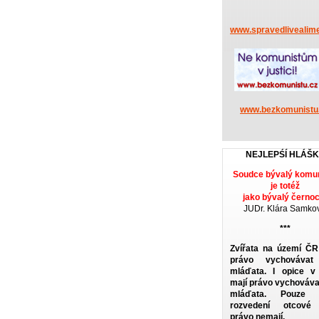
www.spravedlivealime
www.bezkomunistu
NEJLEPŚÍ HLÁŠ
Soudce bývalý komun
je totéž
jako bývalý černoc
JUDr. Klára Samko
***
Zvířata na území ČR
právo vychovávat
mláďata. I opice 
mají právo vychováva
mláďata. Pouze č
rozvedení otcové 
právo nemají.