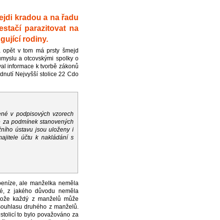
ejdi kradou a na řadu
stačí parazitovat na
gující rodiny.
 a opět v tom má prsty šmejd
ůmyslu a otcovskými spolky o
val informace k tvorbě zákonů
dnutí Nejvyšší stolice 22 Cdo
ené v podpisových vzorech
ze za podmínek stanovených
ního ústavu jsou uloženy i
jitele účtu k nakládání s
 peníze, ale manželka neměla
né, z jakého důvodu neměla
rotože každý z manželů může
souhlasu druhého z manželů.
tolicí to bylo považováno za