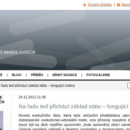
Úvodní stránka
Mapa
 sestra Iusticie
NÉ
BLOG
PŘÍBĚH
BÍDNÝ SOUDCE
FOTOGALERIE
řadu teď přichází základ státu – fungující rodiny
24.11.2012 11:36
JE
 ČR
Na řadu teď přichází základ státu – fungující
Novela exekučního řádu, která byla občanům předkládána jak
zlatokopecké exekutorsko-advokátní mafie, sice přinesla nepatrné 
(musí být na dluh nejdříve upozorněn, jinak oprávněný ztrácí nár
účelové navýšení nákladů k likvidaci povinného a bezpracnému zis