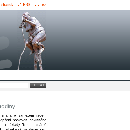
 stránek
RSS
Tisk
 rodiny
o snaha o zamezení řádění
zlepšení postavení povinného
ok na náklady řízení – známé
ku advokáta), ve skutečnosti