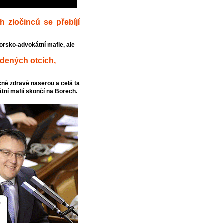
 zločinců se přebíjí
orsko-advokátní mafie, ale
vedených otcích,
nečně zdravě naserou a celá ta
ní mafií skončí na Borech.