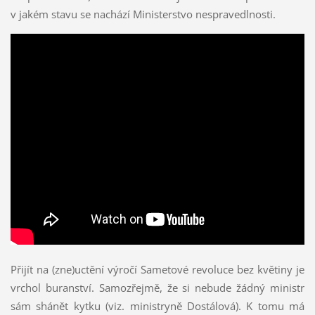
v jakém stavu se nachází Ministerstvo nespravedlnosti.
Přijít na (zne)uctění výročí Sametové revoluce bez květiny je
vrchol buranství. Samozřejmě, že si nebude žádný ministr
sám shánět kytku (viz. ministryně Dostálová). K tomu má