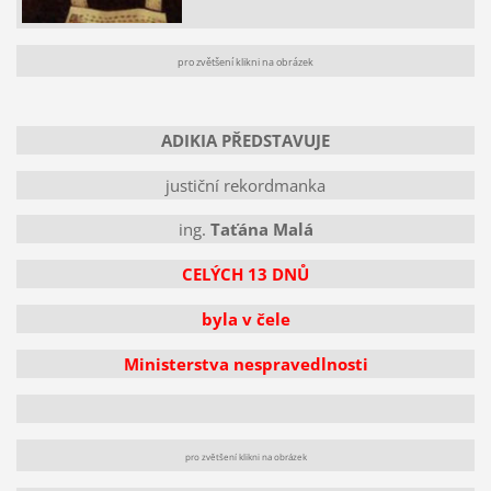
pro zvětšení klikni na obrázek
ADIKIA PŘEDSTAVUJE
justiční rekordmanka
ing.
Taťána Malá
CELÝCH 13 DNŮ
byla v čele
Ministerstva nespravedlnosti
pro zvětšení klikni na obrázek