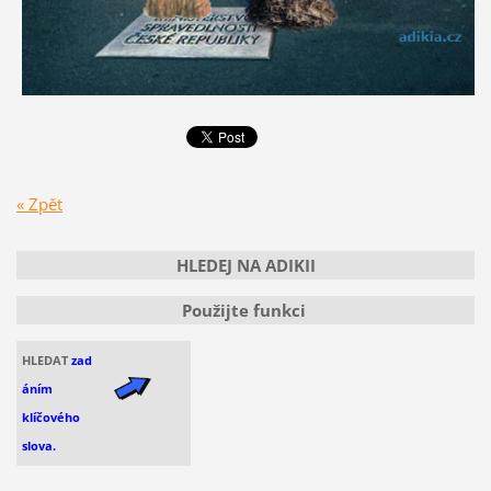
« Zpět
HLEDEJ NA ADIKII
Použijte funkci
HLEDAT
zad
áním
klíčového
slova.