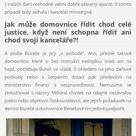
z našich daní rozhodně velmi dobře placený aparát. V tomto
případě tedy selhala i kancelář ministryně.
Jak může domovnice řídit chod celé
justice, když není schopna řídit ani
chod svojí kanceláře?!
A podle Bureše je prý „v pohodě“. Ano, přesně takové
domovnice, které si bez instrukcí nedojdou snad ani na
hajzl, potřebuje Bureš ve vládě. S ohledem na jeho daňové
podvody nebo s čerpáním dotací pak především na
ministerstvu financí a nespravedlnosti. Nemusíme se
ztotožňovat s názory Miliónů chvilek na údajně nezávislou
justici nebo objetivní Českou televizi, ale jejich požadavek na
demisi Bureše a domovnice Benešové lze jedině podpořit.