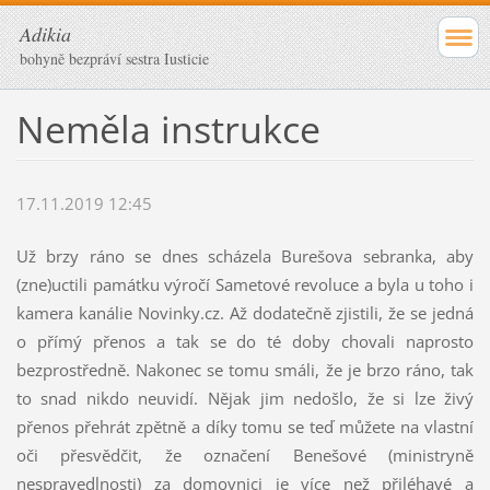
Adikia
bohyně bezpráví sestra Iusticie
Neměla instrukce
17.11.2019 12:45
Už brzy ráno se dnes scházela Burešova sebranka, aby
(zne)uctili památku výročí Sametové revoluce a byla u toho i
kamera kanálie Novinky.cz. Až dodatečně zjistili, že se jedná
o přímý přenos a tak se do té doby chovali naprosto
bezprostředně. Nakonec se tomu smáli, že je brzo ráno, tak
to snad nikdo neuvidí. Nějak jim nedošlo, že si lze živý
přenos přehrát zpětně a díky tomu se teď můžete na vlastní
oči přesvědčit, že označení Benešové (ministryně
nespravedlnosti) za domovnici je více než přiléhavé a