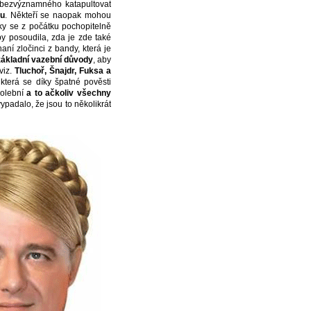
d bezvýznamného katapultovat
u
. Někteří se naopak mohou
iky se z počátku pochopitelně
by posoudila, zda je zde také
aní zločinci z bandy, která je
 základní vazební důvody
, aby
viz.
Tluchoř, Šnajdr, Fuksa a
která se díky špatné pověsti
volební
a to ačkoliv všechny
ypadalo, že jsou to několikrát