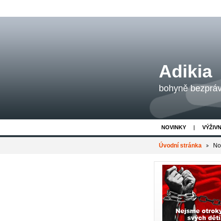
Adikia
bohyně bezpráví
NOVINKY
VÝŽIV
Úvodní stránka
No