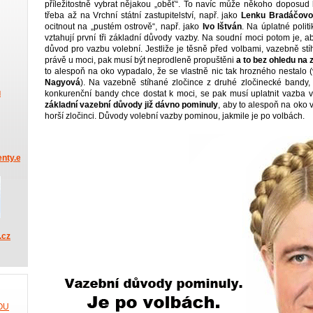
příležitostně vybrat nějakou „oběť“. To navíc může někoho doposu
třeba až na Vrchní státní zastupitelství, např. jako
Lenku Bradáčovo
ocitnout na „pustém ostrově“, např. jako
Ivo Ištván
. Na úplatné polit
vztahují první tři základní důvody vazby. Na soudní moci potom je, a
důvod pro vazbu volební. Jestliže je těsně před volbami, vazebně stíh
právě u moci, pak musí být neprodleně propuštěni
a to bez ohledu na
to alespoň na oko vypadalo, že se vlastně nic tak hrozného nestalo (
Nagyová
). Na vazebně stíhané zločince z druhé zločinecké bandy, 
u
konkurenční bandy chce dostat k moci, se pak musí uplatnit vazba 
základní vazební důvody již dávno pominuly
, aby to alespoň na oko v
horší zločinci. Důvody volební vazby pominou, jakmile je po volbách.
nty.eu
.cz