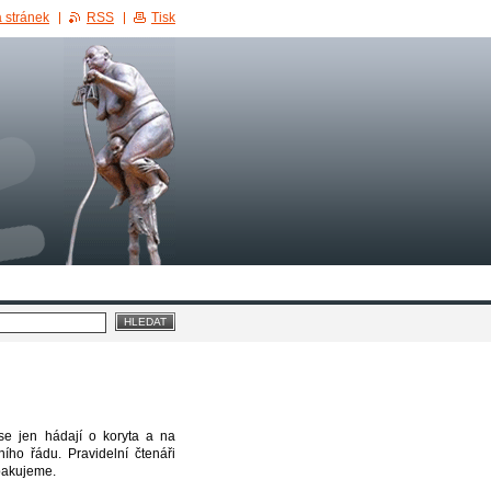
 stránek
RSS
Tisk
se jen hádají o koryta a na
ího řádu. Pravidelní čtenáři
opakujeme.