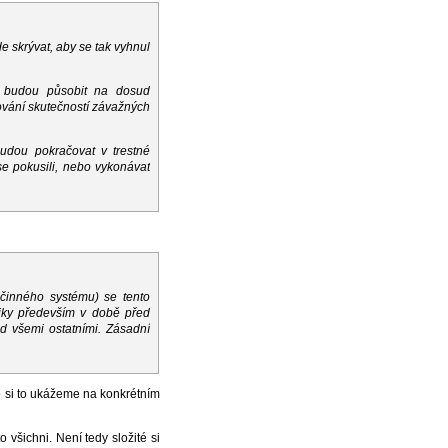
 skrývat, aby se tak vyhnul
e budou působit na dosud
ování skutečností závažných
udou pokračovat v trestné
ý se pokusili, nebo vykonávat
očinného systému) se tento
iky především v době před
ed všemi ostatními. Zásadní
o si to ukážeme na konkrétním
 všichni. Není tedy složité si