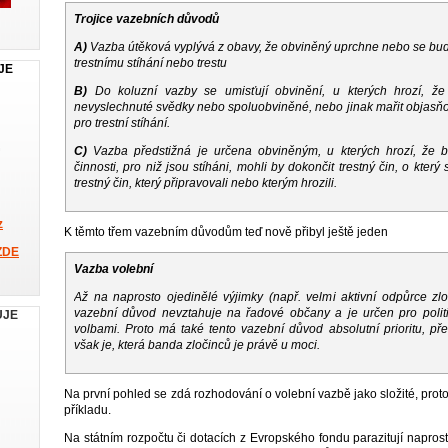
Trojice vazebních důvodů
A)
Vazba útěková vyplývá z obavy, že obviněný uprchne nebo se bude
trestnímu stíhání nebo trestu
JE
B)
Do koluzní vazby se umisťují obvinění, u kterých hrozí, ž
nevyslechnuté svědky nebo spoluobviněné, nebo jinak mařit objasň
pro trestní stíhání.
C)
Vazba předstižná je určena obviněným, u kterých hrozí, že b
činnosti, pro niž jsou stíháni, mohli by dokončit trestný čin, o kter
trestný čin, který připravovali nebo kterým hrozili.
z
K těmto třem vazebním důvodům teď nově přibyl ještě jeden
ZDE
Vazba volební
Až na naprosto ojedinělé výjimky (např. velmi aktivní odpůrce zl
vazební důvod nevztahuje na řadové občany a je určen pro polit
UJE
volbami. Proto má také tento vazební důvod absolutní prioritu, př
však je, která banda zločinců je právě u moci.
Na první pohled se zdá rozhodování o volební vazbě jako složité, prot
příkladu.
Na státním rozpočtu či dotacích z Evropského fondu parazitují naprosto