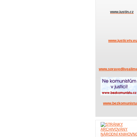
www.iustin.cz
www.justicetv.e
www.spravedlivealime
www.bezkomunistu