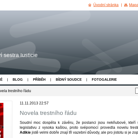
Úvodní stránka
Mapa
 sestra Iusticie
NÉ
BLOG
PŘÍBĚH
BÍDNÝ SOUDCE
FOTOGALERIE
vela trestního řádu
11.11.2013 22:57
Novela trestního řádu
Soudní moc dospěla k závěru, že poslanci jsou nekňubové, kteří 
legislativu z vysoka kašlou, proto svépomocí provedla novelu trestn
Adikie
jistě velmi dobře znají tři vazební důvody, ale pro jistotu si je z