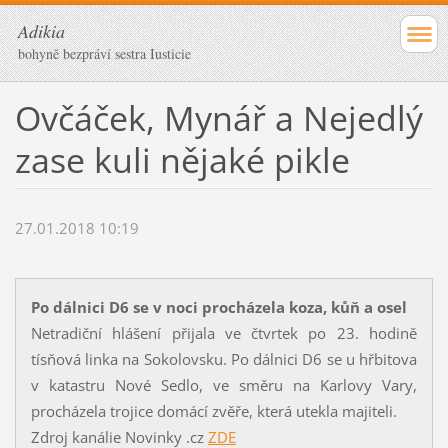
Adikia
bohyně bezpráví sestra Iusticie
Ovčáček, Mynář a Nejedlý
zase kuli nějaké pikle
27.01.2018 10:19
Po dálnici D6 se v noci procházela koza, kůň a osel
Netradiční hlášení přijala ve čtvrtek po 23. hodině
tísňová linka na Sokolovsku. Po dálnici D6 se u hřbitova
v katastru Nové Sedlo, ve směru na Karlovy Vary,
procházela trojice domácí zvěře, která utekla majiteli.
Zdroj kanálie Novinky .cz
ZDE