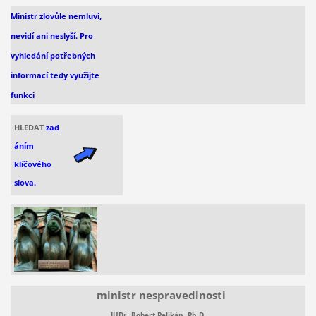
Ministr zlovůle nemluví,
nevidí
ani
neslyší. Pro
vyhledání
potřebných
informací
tedy využijte
funkci
HLEDAT
zad
áním
klíčového
slova.
ministr nespravedlnosti
JUDr. Robert Pelikán, Ph.D.