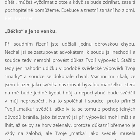
dítěti, můžeš vyždímat z otce a když se bude zdráhat, zase ti
pochopitelně pomůžeme. Exekuce a trestní stíhání ho zlomí.
Petr Meszner
„Béčko“ a je to venku.
Při soudním řízení jste udělali jednu obrovskou chybu.
Nechal jsi se zastupovat advokátem, k soudu jsi nechodil a
soudce tedy nemohl provést důkaz Tvojí výpovědí. Stačilo
tedy jen nahodit udičku v podobě svědecké výpovědi Tvojí
"matky" a soudce se dokonale chytil. Všichni mi říkali, že
jsem blázen jako svědka navrhovat bývalou manželku, která
na mě bude jedině kydat hnůj a nepochybně bude svědčit
v můj neprospěch. Na to spoléhal i soudce, proto přiměl
Tvojí „matku“ svědčit, ačkoliv ta se tomu z pochopitelných
důvodů bránila. Jako žalovaný jsi při výpovědi mohl mlžit a
lhát, až se by se hory zelenaly, protože důkazní břemeno je
vždy na žalobci, ale Tvoje „matka“ jako svědek musela