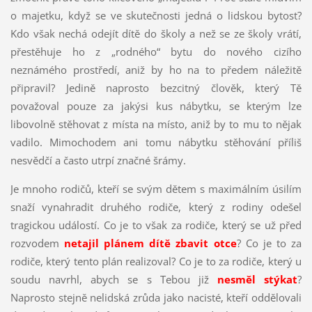
o majetku, když se ve skutečnosti jedná o lidskou bytost?
Kdo však nechá odejít dítě do školy a než se ze školy vrátí,
přestěhuje ho z „rodného“ bytu do nového cizího
neznámého prostředí, aniž by ho na to předem náležitě
připravil? Jedině naprosto bezcitný člověk, který Tě
považoval pouze za jakýsi kus nábytku, se kterým lze
libovolně stěhovat z místa na místo, aniž by to mu to nějak
vadilo. Mimochodem ani tomu nábytku stěhování příliš
nesvědčí a často utrpí značné šrámy.
Je mnoho rodičů, kteří se svým dětem s maximálním úsilím
snaží vynahradit druhého rodiče, který z rodiny odešel
tragickou událostí. Co je to však za rodiče, který se už před
rozvodem
netajil plánem dítě zbavit otce
? Co je to za
rodiče, který tento plán realizoval? Co je to za rodiče, který u
soudu navrhl, abych se s Tebou již
nesměl stýkat
?
Naprosto stejně nelidská zrůda jako nacisté, kteří oddělovali