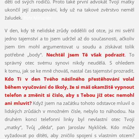
děti od svých rodičů. Proto také první advokát Tvojí matky
ukončil její zastupování, kdy už na takové zvěrstvo neměl
žaludek.
Petr Meszner
V den, kdy tě nelidské zrůdy oddělili od otce, jsi mi svěřil
jedno tajemství a to jsem udržel až do současnosti, ačkoliv
jsem tím mohl argumentovat u soudu a získávat tolik
potřebné „body“.
Nechtěl jsem Tě však podrazit
. To
správný otec svému synovi nikdy neudělá. S ohledem
k tomu, jak se ke mně chováš, nastal čas tajemství prozradit.
Kdo Ti v den Tvého násilného přestěhování volal
během vyučování do školy, že si máš okamžitě vypnout
telefon a změnit si číslo, aby s Tebou již otec nemohl
ani mluvit?
Když jsem na začátku tohoto odstavce mluvil o
lidských zrůdách v množném čísle, nebylo to náhodou. Na
druhém konci telefonní linky byl nevlastní otec Tvojí
„matky“, Tvůj „děda“, pan Jaroslav Nyklíček. Kdo může
vyžadovat po dítěti, aby zničilo spojení s vlastním otcem?