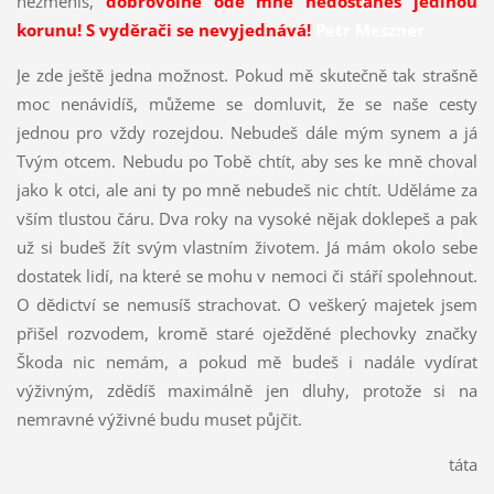
nezměníš,
dobrovolně ode mne nedostaneš jedinou
korunu! S vyděrači se nevyjednává!
Petr Meszner
Je zde ještě jedna možnost. Pokud mě skutečně tak strašně
moc nenávidíš, můžeme se domluvit, že se naše cesty
jednou pro vždy rozejdou. Nebudeš dále mým synem a já
Tvým otcem. Nebudu po Tobě chtít, aby ses ke mně choval
jako k otci, ale ani ty po mně nebudeš nic chtít. Uděláme za
vším tlustou čáru. Dva roky na vysoké nějak doklepeš a pak
už si budeš žít svým vlastním životem. Já mám okolo sebe
dostatek lidí, na které se mohu v nemoci či stáří spolehnout.
O dědictví se nemusíš strachovat. O veškerý majetek jsem
přišel rozvodem, kromě staré oježděné plechovky značky
Škoda nic nemám, a pokud mě budeš i nadále vydírat
výživným, zdědíš maximálně jen dluhy, protože si na
nemravné výživné budu muset půjčit.
táta