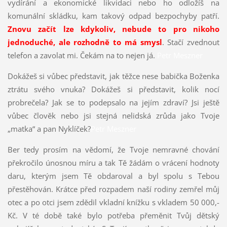
vydírání a ekonomické likvidaci nebo ho odložíš na
komunální skládku, kam takový odpad bezpochyby patří.
Znovu začít lze kdykoliv, nebude to pro nikoho
jednoduché, ale rozhodně to má smysl
. Stačí zvednout
telefon a zavolat mi. Čekám na to nejen já.
Petr Meszner
Dokážeš si vůbec představit, jak těžce nese babička Boženka
ztrátu svého vnuka? Dokážeš si představit, kolik nocí
probrečela? Jak se to podepsalo na jejím zdraví? Jsi ještě
vůbec člověk nebo jsi stejná nelidská zrůda jako Tvoje
„matka“ a pan Nyklíček?
Petr Meszner
Ber tedy prosím na vědomí, že Tvoje nemravné chování
překročilo únosnou míru a tak Tě žádám o vrácení hodnoty
daru, kterým jsem Tě obdaroval a byl spolu s Tebou
přestěhován. Krátce před rozpadem naší rodiny zemřel můj
otec a po otci jsem zdědil vkladní knížku s vkladem 50 000,-
Kč. V té době také bylo potřeba přeměnit Tvůj dětský