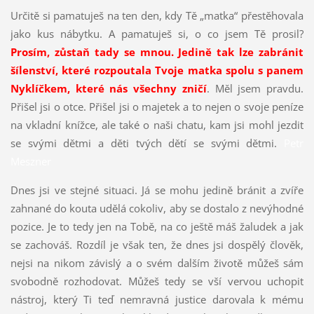
Určitě si pamatuješ na ten den, kdy Tě „matka“ přestěhovala
jako kus nábytku. A pamatuješ si, o co jsem Tě prosil?
Prosím, zůstaň tady se mnou. Jedině tak lze zabránit
šílenství, které rozpoutala Tvoje matka spolu s panem
Nyklíčkem, které nás všechny zničí
. Měl jsem pravdu.
Přišel jsi o otce. Přišel jsi o majetek a to nejen o svoje peníze
na vkladní knížce, ale také o naši chatu, kam jsi mohl jezdit
se svými dětmi a děti tvých dětí se svými dětmi.
Petr
Meszner
Dnes jsi ve stejné situaci. Já se mohu jedině bránit a zvíře
zahnané do kouta udělá cokoliv, aby se dostalo z nevýhodné
pozice. Je to tedy jen na Tobě, na co ještě máš žaludek a jak
se zachováš. Rozdíl je však ten, že dnes jsi dospělý člověk,
nejsi na nikom závislý a o svém dalším životě můžeš sám
svobodně rozhodovat. Můžeš tedy se vší vervou uchopit
nástroj, který Ti teď nemravná justice darovala k mému