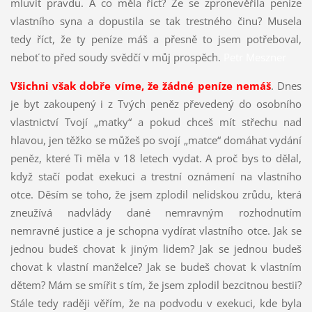
mluvit pravdu. A co měla říct? Že se zpronevěřila peníze
vlastního syna a dopustila se tak trestného činu? Musela
tedy říct, že ty peníze máš a přesně to jsem potřeboval,
neboť to před soudy svědčí v můj prospěch.
Petr Meszner
Všichni však dobře víme, že žádné peníze nemáš
. Dnes
je byt zakoupený i z Tvých peněz převedený do osobního
vlastnictví Tvojí „matky“ a pokud chceš mít střechu nad
hlavou, jen těžko se můžeš po svojí „matce“ domáhat vydání
peněz, které Ti měla v 18 letech vydat. A proč bys to dělal,
když stačí podat exekuci a trestní oznámení na vlastního
otce. Děsím se toho, že jsem zplodil nelidskou zrůdu, která
zneužívá nadvlády dané nemravným rozhodnutím
nemravné justice a je schopna vydírat vlastního otce. Jak se
jednou budeš chovat k jiným lidem? Jak se jednou budeš
chovat k vlastní manželce? Jak se budeš chovat k vlastním
dětem? Mám se smířit s tím, že jsem zplodil bezcitnou bestii?
Stále tedy raději věřím, že na podvodu v exekuci, kde byla