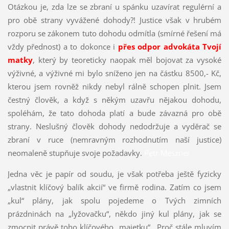
Otázkou je, zda lze se zbraní u spánku uzavírat regulérní a
pro obě strany vyvážené dohody?! Justice však v hrubém
rozporu se zákonem tuto dohodu odmítla (smírné řešení má
vždy přednost) a to dokonce i
přes odpor advokáta Tvojí
matky
, který by teoreticky naopak měl bojovat za vysoké
výživné, a výživné mi bylo sníženo jen na částku 8500,- Kč,
kterou jsem rovněž nikdy nebyl rálně schopen plnit. Jsem
čestný člověk, a když s někým uzavřu nějakou dohodu,
spoléhám, že tato dohoda platí a bude závazná pro obě
strany. Neslušný člověk dohody nedodržuje a vyděrač se
zbraní v ruce (nemravným rozhodnutím naší justice)
neomaleně stupňuje svoje požadavky.
Petr Meszner
Jedna věc je papír od soudu, je však potřeba ještě fyzicky
„vlastnit klíčový balík akcií“ ve firmě rodina. Zatím co jsem
„kul“ plány, jak spolu pojedeme o Tvých zimních
prázdninách na „lyžovačku“, někdo jiný kul plány, jak se
zmocnit právě toho klíčového „majetku“. Proč stále mluvím