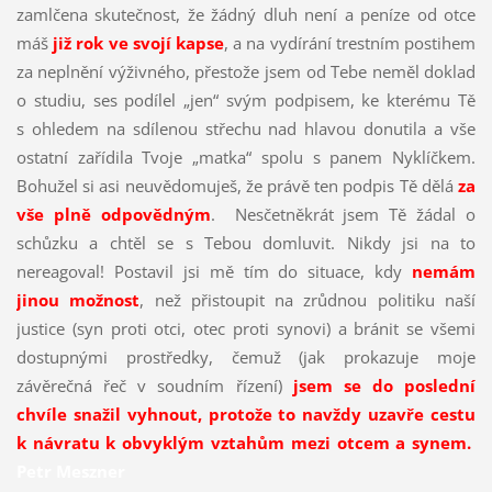
zamlčena skutečnost, že žádný dluh není a peníze od otce
máš
již rok ve svojí kapse
, a na vydírání trestním postihem
za neplnění výživného, přestože jsem od Tebe neměl doklad
o studiu, ses podílel „jen“ svým podpisem, ke kterému Tě
s ohledem na sdílenou střechu nad hlavou donutila a vše
ostatní zařídila Tvoje „matka“ spolu s panem Nyklíčkem.
Bohužel si asi neuvědomuješ, že právě ten podpis Tě dělá
za
vše plně odpovědným
. Nesčetněkrát jsem Tě žádal o
schůzku a chtěl se s Tebou domluvit. Nikdy jsi na to
nereagoval! Postavil jsi mě tím do situace, kdy
nemám
jinou možnost
, než přistoupit na zrůdnou politiku naší
justice (syn proti otci, otec proti synovi) a bránit se všemi
dostupnými prostředky, čemuž (jak prokazuje moje
závěrečná řeč v soudním řízení)
jsem se do poslední
chvíle snažil vyhnout, protože to navždy uzavře cestu
k návratu k obvyklým vztahům mezi otcem a synem.
Petr Meszner