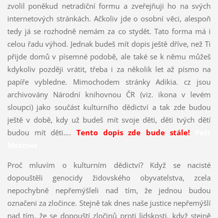
zvolil poněkud netradiční formu a zveřejňuji ho na svých
internetových stránkách. Ačkoliv jde o osobní věci, alespoň
tedy já se rozhodně nemám za co stydět. Tato forma má i
celou řadu výhod. Jednak budeš mít dopis ještě dříve, než Ti
přijde domů v písemné podobě, ale také se k němu můžeš
kdykoliv později vrátit, třeba i za několik let až písmo na
papíře vybledne. Mimochodem stránky Adikia. cz jsou
archivovány Národní knihovnou ČR (viz. ikona v levém
sloupci) jako součást kulturního dědictví a tak zde budou
ještě v době, kdy už budeš mít svoje děti, děti tvých dětí
budou mít děti….
Tento dopis zde bude stále!
Petr
Meszner
Proč mluvím o kulturním dědictví? Když se nacisté
dopouštěli genocidy židovského obyvatelstva, zcela
nepochybně nepřemýšleli nad tím, že jednou budou
označeni za zločince. Stejně tak dnes naše justice nepřemýšlí
nad tím, že se dopouští zločinů proti lidskosti, když stejně