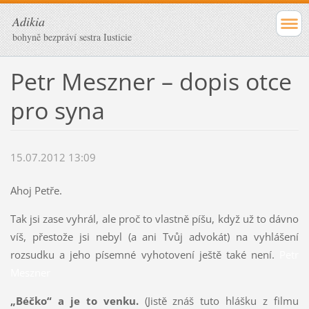
Adikia
bohyně bezpráví sestra Iusticie
Petr Meszner – dopis otce
pro syna
15.07.2012 13:09
Ahoj Petře.
Tak jsi zase vyhrál, ale proč to vlastně píšu, když už to dávno
víš, přestože jsi nebyl (a ani Tvůj advokát) na vyhlášení
rozsudku a jeho písemné vyhotovení ještě také není.
Petr
Meszner
„Béčko“ a je to venku.
(Jistě znáš tuto hlášku z filmu