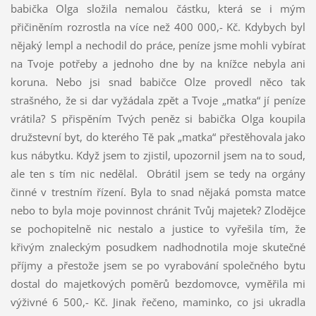
babička Olga složila nemalou částku, která se i mým
přičiněním rozrostla na více než 400 000,- Kč. Kdybych byl
nějaký lempl a nechodil do práce, peníze jsme mohli vybírat
na Tvoje potřeby a jednoho dne by na knížce nebyla ani
koruna. Nebo jsi snad babičce Olze provedl něco tak
strašného, že si dar vyžádala zpět a Tvoje „matka“ jí peníze
vrátila? S přispěním Tvých peněz si babička Olga koupila
družstevní byt, do kterého Tě pak „matka“ přestěhovala jako
kus nábytku. Když jsem to zjistil, upozornil jsem na to soud,
ale ten s tím nic nedělal. Obrátil jsem se tedy na orgány
činné v trestním řízení. Byla to snad nějaká pomsta matce
nebo to byla moje povinnost chránit Tvůj majetek? Zlodějce
se pochopitelně nic nestalo a justice to vyřešila tím, že
křivým znaleckým posudkem nadhodnotila moje skutečné
příjmy a přestože jsem se po vyrabování společného bytu
dostal do majetkových poměrů bezdomovce, vyměřila mi
výživné 6 500,- Kč. Jinak řečeno, maminko, co jsi ukradla