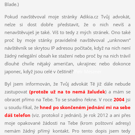
Blade.)
Pokud navštěvoval moje stránky Adikia.cz Tvůj advokát,
nelze si dost dobře představit, že o nich nevíš a
nenavštěvuješ je také. Víš to tedy z mých stránek. Ono také
proč by moje stánky pravidelně navštěvoval „unknown“
návštěvník se skrytou IP adresou počítače, když na nich není
žádný nelegální obsah ke stažení nebo proč by na nich trávil
dlouhé chvíle nějaký američan, ukrajinec nebo dokonce
japonec, když jsou celé v češtině?
Petr Meszner
Byl jsem informován, že Tvůj advokát Tě již dále nebude
zastupovat
(protože už na to nemá žaludek
) a mám se
obracet přímo na Tebe. To se snadno řekne. V roce
2004
jsi
u soudu říkal, že
hned po skončeném jednání mi na sebe
dáš telefon
(viz. protokol z jednání). Je rok 2012 a ani přes
moje opakované žádosti na Tebe (krom poštovní adresy)
nemám žádný přímý kontakt. Pro tento dopis jsem tedy