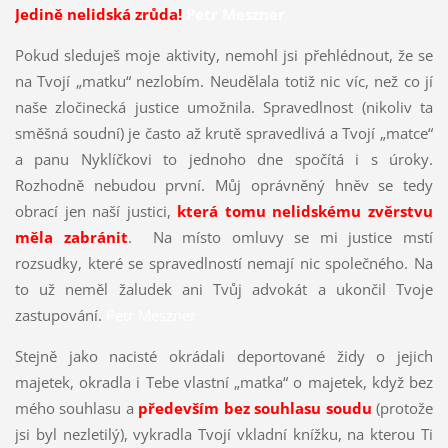
Jedině nelidská zrůda!
Petr Meszner
Pokud sleduješ moje aktivity, nemohl jsi přehlédnout, že se
na Tvojí „matku“ nezlobím. Neudělala totiž nic víc, než co jí
naše zločinecká justice umožnila. Spravedlnost (nikoliv ta
směšná soudní) je často až krutě spravedlivá a Tvojí „matce“
a panu Nyklíčkovi to jednoho dne spočítá i s úroky.
Rozhodně nebudou první. Můj oprávněný hněv se tedy
obrací jen naší justici,
která tomu nelidskému zvěrstvu
měla zabránit
. Na místo omluvy se mi justice mstí
rozsudky, které se spravedlností nemají nic společného. Na
to už neměl žaludek ani Tvůj advokát a ukončil Tvoje
zastupování.
Petr Meszner
Stejně jako nacisté okrádali deportované židy o jejich
majetek, okradla i Tebe vlastní „matka“ o majetek, když bez
mého souhlasu a
především bez souhlasu soudu
(protože
jsi byl nezletilý), vykradla Tvojí vkladní knížku, na kterou Ti