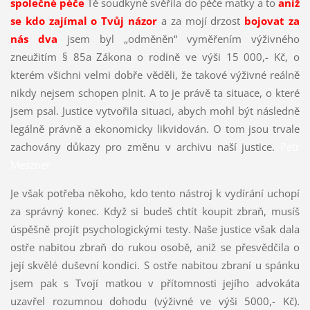
společné péče
Tě soudkyně svěřila do péče matky a to
aniž
se kdo zajímal o Tvůj názor
a za mojí drzost
bojovat za
nás dva
jsem byl „odměněn“ vyměřením výživného
zneužitím § 85a Zákona o rodině ve výši 15 000,- Kč, o
kterém všichni velmi dobře věděli, že takové výživné reálně
nikdy nejsem schopen plnit. A to je právě ta situace, o které
jsem psal. Justice vytvořila situaci, abych mohl být následně
legálně právně a ekonomicky likvidován. O tom jsou trvale
zachovány důkazy pro změnu v archivu naší justice.
Petr
Meszner
Je však potřeba někoho, kdo tento nástroj k vydírání uchopí
za správný konec. Když si budeš chtít koupit zbraň, musíš
úspěšně projít psychologickými testy. Naše justice však dala
ostře nabitou zbraň do rukou osobě, aniž se přesvědčila o
její skvělé duševní kondici. S ostře nabitou zbraní u spánku
jsem pak s Tvojí matkou v přítomnosti jejího advokáta
uzavřel rozumnou dohodu (výživné ve výši 5000,- Kč).