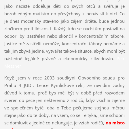
jako nacisté odděluje děti do svých otců a svěřuje je
bezohledným matkám do převýchovy k nenávisti k otci. Co
je dnes mocensky stavěno jako zájem dítěte, bude jednou
zločinem proti lidskosti. Každý, kdo se nacistům postavil na
odpor, byl zastřelen nebo skončil v koncentračním táboře.
Justice mě zastřelit nemůže, koncentrační tábory nemáme a
tak jim zbývá jediné, vytvářet takové situace, abych mohl být
následně legálně právně a ekonomicky zlikvidován.
Petr
Meszner
Když jsem v roce 2003 soudkyni Obvodního soudu pro
Prahu 4 JUDr. Lence Kymličkové řekl, že nevidím žádný
důvod k tomu, proč bys měl být v době před rozvodem
svěřen do péče jen některému z rodičů, když všichni žijeme
ve společném bytě, oba o Tebe pečujeme stejnou měrou
stejně jako do té doby, na všem, co se Tě týká, jsme schopni
se domluvit a jediné co nefunguje, je vztah rodičů,
na místo