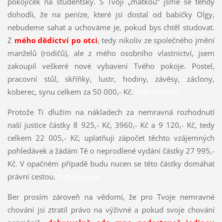
pokojíček na studentský. S Tvojí „matkou“ jsme se tehdy
dohodli, že na peníze, které jsi dostal od babičky Olgy,
nebudeme sahat a uchováme je, pokud bys chtěl studovat.
Z
mého dědictví po otci
, tedy nikoliv ze společného jmění
manželů (rodičů), ale z mého osobního vlastnictví, jsem
zakoupil veškeré nové vybavení Tvého pokoje. Postel,
pracovní stůl, skříňky, lustr, hodiny, závěsy, záclony,
koberec, synu celkem za 50 000,- Kč.
Petr Meszner
Protože Ti dlužím na nákladech za nemravná rozhodnutí
naší justice částky 8 925,- Kč, 3960,- Kč a 9 120,- Kč, tedy
celkem 22 005,- Kč, uplatňuji zápočet těchto vzájemných
pohledávek a žádám Tě o neprodlené vydání částky 27 995,-
Kč. V opačném případě budu nucen se této částky domáhat
právní cestou.
Petr Meszner
Ber prosím zároveň na vědomí, že pro Tvoje nemravné
chování jsi ztratil právo na výživné a pokud svoje chování