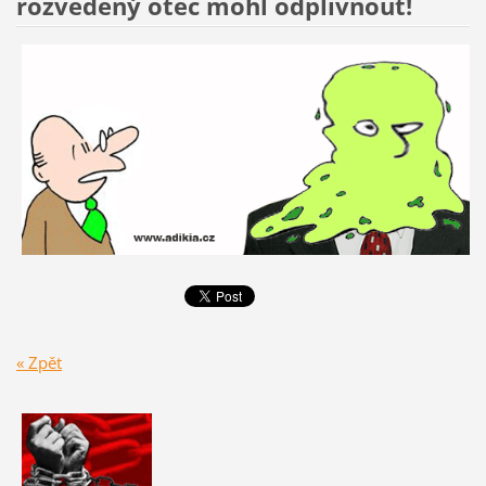
rozvedený otec mohl odplivnout!
« Zpět