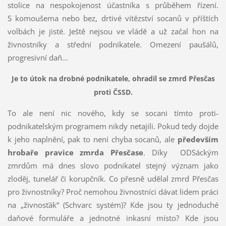
stolice na nespokojenost účastníka s průběhem řízení.
S komoušema nebo bez, drtivé vítězství socanů v příštích
volbách je jisté. Ještě nejsou ve vládě a už začal hon na
živnostníky a střední podnikatele. Omezení paušálů,
progresivní daň…
Je to útok na drobné podnikatele, ohradil se zmrd Přesčas
proti ČSSD.
To ale není nic nového, kdy se socani tímto proti-
podnikatelským programem nikdy netajili. Pokud tedy dojde
k jeho naplnění, pak to není chyba socanů, ale
především
hrobaře pravice zmrda Přesčase
. Díky ODSáckým
zmrdům má dnes slovo podnikatel stejný význam jako
zloděj, tunelář či korupčník. Co přesně udělal zmrd Přesčas
pro živnostníky? Proč nemohou živnostníci dávat lidem práci
na „živnosťák“ (Schvarc systém)? Kde jsou ty jednoduché
daňové formuláře a jednotné inkasní místo? Kde jsou