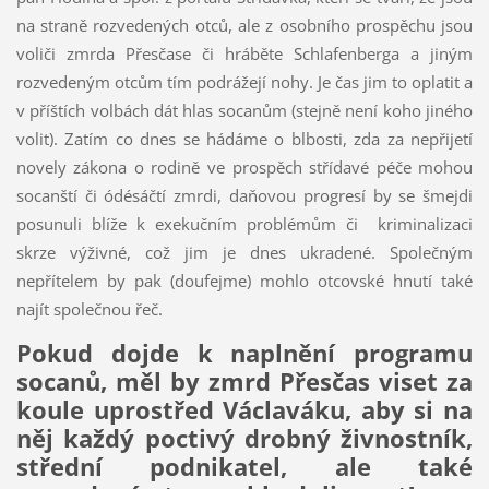
na straně rozvedených otců, ale z osobního prospěchu jsou
voliči zmrda Přesčase či hráběte Schlafenberga a jiným
rozvedeným otcům tím podrážejí nohy. Je čas jim to oplatit a
v příštích volbách dát hlas socanům (stejně není koho jiného
volit). Zatím co dnes se hádáme o blbosti, zda za nepřijetí
novely zákona o rodině ve prospěch střídavé péče mohou
socanští či ódésáčtí zmrdi, daňovou progresí by se šmejdi
posunuli blíže k exekučním problémům či kriminalizaci
skrze výživné, což jim je dnes ukradené. Společným
nepřítelem by pak (doufejme) mohlo otcovské hnutí také
najít společnou řeč.
Pokud dojde k naplnění programu
socanů, měl by zmrd Přesčas viset za
koule uprostřed Václaváku, aby si na
něj každý poctivý drobný živnostník,
střední podnikatel, ale také