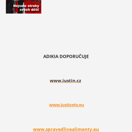
ADIKIA DOPORUČUJE
www.iustin.cz
www.justicetv.eu
www.spravedlivealimenty.eu