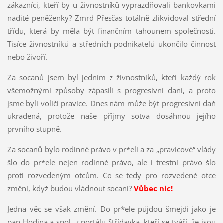
zákazníci, kteří by u živnostníků vyprazdňovali bankovkami
nadité peněženky? Zmrd Přesčas totálně zlikvidoval střední
třídu, která by měla být finančním tahounem společnosti.
Tisíce živnostníků a středních podnikatelů ukončilo činnost
nebo živoří.
Za socanů jsem byl jedním z živnostníků, kteří každý rok
všemožnými způsoby zápasili s progresivní daní, a proto
jsme byli voliči pravice. Dnes nám může být progresivní daň
ukradená, protože naše příjmy sotva dosáhnou jejího
prvního stupně.
Za socanů bylo rodinné právo v pr*eli a za „pravicové“ vlády
šlo do pr*ele nejen rodinné právo, ale i trestní právo šlo
proti rozvedeným otcům. Co se tedy pro rozvedené otce
změní, když budou vládnout socani?
Vůbec nic!
Jedna věc se však změní. Do pr*ele půjdou šmejdi jako je
pan Hodina a spol. z portálu Střídavka, kteří se tváří, že jsou