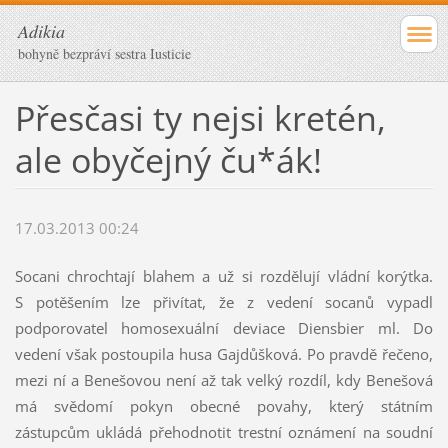
Adikia
bohyně bezpráví sestra Iusticie
Přesčasi ty nejsi kretén,
ale obyčejný ču*ák!
17.03.2013 00:24
Socani chrochtají blahem a už si rozdělují vládní korýtka.
S potěšením lze přivítat, že z vedení socanů vypadl
podporovatel homosexuální deviace Diensbier ml. Do
vedení však postoupila husa Gajdůšková. Po pravdě řečeno,
mezi ní a Benešovou není až tak velký rozdíl, kdy Benešová
má svědomí pokyn obecné povahy, který státním
zástupcům ukládá přehodnotit trestní oznámení na soudní