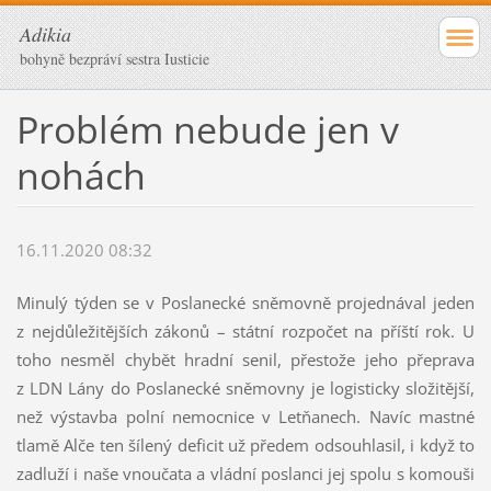
Adikia
bohyně bezpráví sestra Iusticie
Problém nebude jen v
nohách
16.11.2020 08:32
Minulý týden se v Poslanecké sněmovně projednával jeden
z nejdůležitějších zákonů – státní rozpočet na příští rok. U
toho nesměl chybět hradní senil, přestože jeho přeprava
z LDN Lány do Poslanecké sněmovny je logisticky složitější,
než výstavba polní nemocnice v Letňanech. Navíc mastné
tlamě Alče ten šílený deficit už předem odsouhlasil, i když to
zadluží i naše vnoučata a vládní poslanci jej spolu s komouši