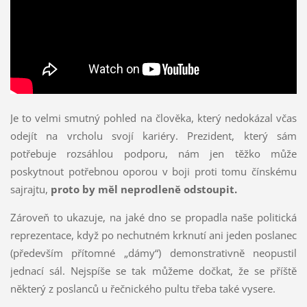
Je to velmi smutný pohled na člověka, který nedokázal včas
odejít na vrcholu svojí kariéry. Prezident, který sám
potřebuje rozsáhlou podporu, nám jen těžko může
poskytnout potřebnou oporou v boji proti tomu čínskému
sajrajtu,
proto by měl neprodleně odstoupit.
Zároveň to ukazuje, na jaké dno se propadla naše politická
reprezentace, když po nechutném krknutí ani jeden poslanec
(především přítomné „dámy“) demonstrativně neopustil
jednací sál. Nejspíše se tak můžeme dočkat, že se příště
některý z poslanců u řečnického pultu třeba také vysere.