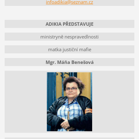
infoadikia@seznam.cz
ADIKIA PŘEDSTAVUJE
ministryně nespravedlnosti
matka justiční mafie
Mgr. Máňa Benešová