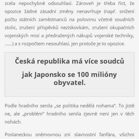
zcela nepochybně odsouhlasí. Zároveň je třeba říct, že
opozice žádné zásadní změny nenavrhuje (např. snížení
počtu státních zaměstnanců na polovinu včetně soudních
stolic, zrušení příspěvků neziskovkám, zrušení okupačních
vojenských misí a předražených nákupů vojenské techniky,
……) a s rozpočtem nesouhlasí, jen protože je to opozice.
Česká republika má více soudců
jak Japonsko se 100 milióny
obyvatel.
Podle hradního senila „se politika nedělá nohama“. To jistě
ne, ale „problém“ hradního senila zjevně není jen v těch
nohách.
Poslaneckou sněmovnou zní slavnostní fanfára, všichni