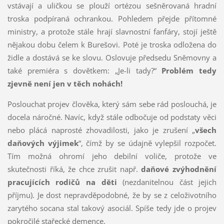
vstávají a uličkou se plouží ortézou sešněrovaná hradní
troska podpíraná ochrankou. Pohledem přejde přítomné
ministry, a protože stále hrají slavnostní fanfáry, stojí ještě
nějakou dobu čelem k Burešovi. Poté je troska odložena do
židle a dostává se ke slovu. Oslovuje předsedu Sněmovny a
také premiéra s dovětkem: „Je-li tady?“
Problém tedy
zjevně není jen v těch nohách!
Poslouchat projev člověka, který sám sebe rád poslouchá, je
docela náročné. Navíc, když stále odbočuje od podstaty věci
nebo plácá naprosté zhovadilosti, jako je zrušení „
všech
daňových výjimek
“, čímž by se údajně vylepšil rozpočet.
Tím možná ohromí jeho debilní voliče, protože ve
skutečnosti říká, že chce zrušit např.
daňové zvýhodnění
pracujících rodičů na děti
(nezdanitelnou část jejich
příjmu). Je dost nepravděpodobné, že by se z celoživotního
zarytého socana stal takový asociál. Spíše tedy jde o projev
pokročilé stařecké demence.