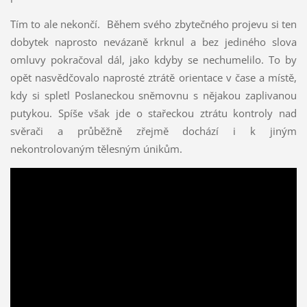
Tím to ale nekončí. Během svého zbytečného projevu si ten
dobytek naprosto nevázaně krknul a bez jediného slova
omluvy pokračoval dál, jako kdyby se nechumelilo. To by
opět nasvědčovalo naprosté ztrátě orientace v čase a místě,
kdy si spletl Poslaneckou sněmovnu s nějakou zaplivanou
putykou. Spíše však jde o stařeckou ztrátu kontroly nad
svěrači a průběžně zřejmě dochází i k jiným
nekontrolovaným tělesným únikům.