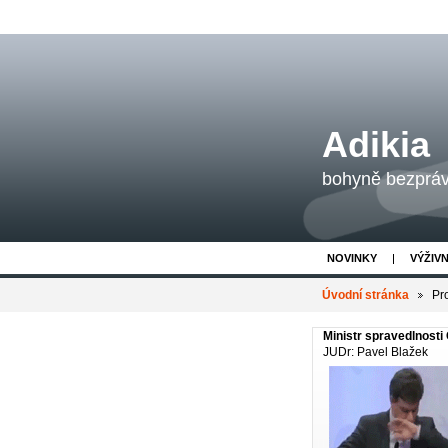
Adikia
bohyně bezpráví
NOVINKY
VÝŽIV
Úvodní stránka
Pr
Ministr spravedlnosti
JUDr: Pavel Blažek