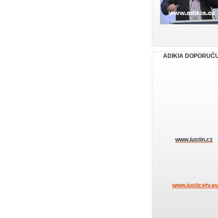
ADIKIA DOPORUČ
www.iustin.cz
www.justicetv.e