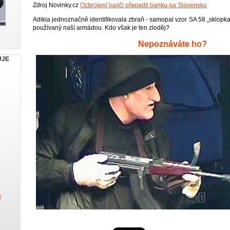
Zdroj Novinky.cz
Ozbrojení lupiči přepadli banku na Slovensku
Adikia jednoznačně identifikovala zbraň - samopal vzor SA 58 „sklopka
používaný naší armádou. Kdo však je ten zloděj?
Nepoznáváte ho?
UJE
u