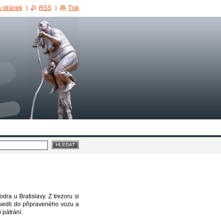
 stránek
RSS
Tisk
ra u Bratislavy. Z trezoru si
nasedli do připraveného vozu a
 pátrání.