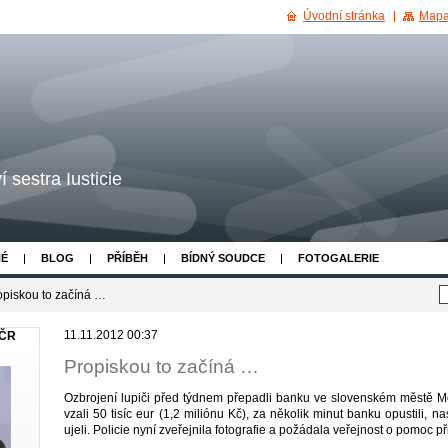
Úvodní stránka
Mapa
 sestra Iusticie
NÉ
BLOG
PŘÍBĚH
BÍDNÝ SOUDCE
FOTOGALERIE
opiskou to začíná …
11.11.2012 00:37
 ČR
Propiskou to začíná …
Ozbrojení lupiči před týdnem přepadli banku ve slovenském městě Mod
vzali 50 tisíc eur (1,2 miliónu Kč), za několik minut banku opustili, 
ujeli. Policie nyní zveřejnila fotografie a požádala veřejnost o pomoc při