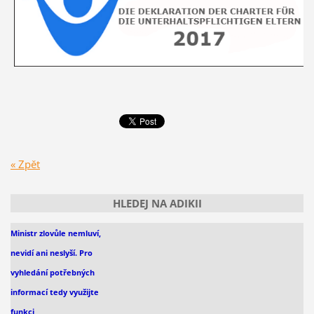
« Zpět
HLEDEJ NA ADIKII
Ministr zlovůle nemluví,
nevidí
ani
neslyší. Pro
vyhledání
potřebných
informací
tedy využijte
funkci