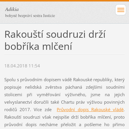
Adikia
bohyně bezpráví sestra Iusticie
Rakouští soudruzi drží
bobříka mlčení
18.04.2018 11:54
Spolu s průvodním dopisem vádě Rakouské republiky, který
popisuje nelidská zvěrstva páchaná zdejšími soudními
stolicemi při vyměřování výživného, jsme na jejich
velvyslanectví doručili také Chartu práv výživou povinných
rodičů 2017. Více zde
Průvodní dopis Rakouské vládě
.
Rakouští soudruzi však nejspíše drží bobříka mlčení, proto
průvodní dopis necháme přeložit a pošleme ho přímo