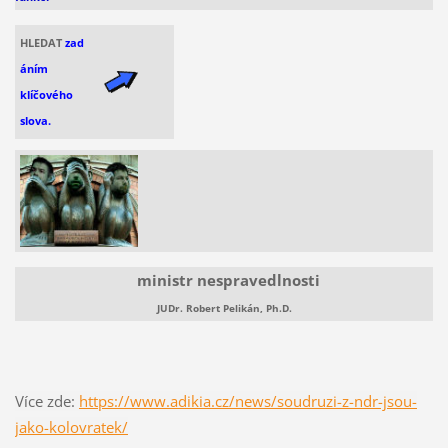
HLEDAT
zad
áním
klíčového
slova.
ministr nespravedlnosti
JUDr. Robert Pelikán, Ph.D.
Více zde:
https://www.adikia.cz/news/soudruzi-z-ndr-jsou-
jako-kolovratek/