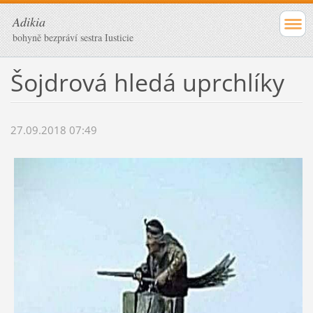
Adikia
bohyně bezpráví sestra Iusticie
Šojdrová hledá uprchlíky
27.09.2018 07:49