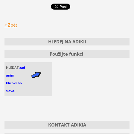
« Zpět
HLEDEJ NA ADIKII
Použijte funkci
HLEDAT
zad
áním
klíčového
slova.
KONTAKT ADIKIA