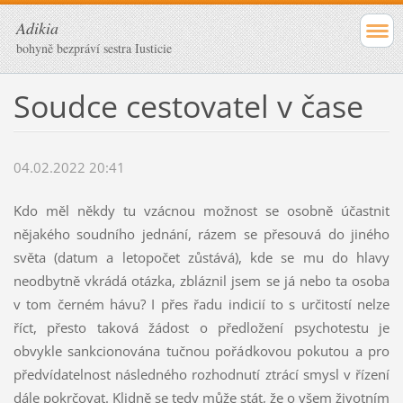
Adikia
bohyně bezpráví sestra Iusticie
Soudce cestovatel v čase
04.02.2022 20:41
Kdo měl někdy tu vzácnou možnost se osobně účastnit
nějakého soudního jednání, rázem se přesouvá do jiného
světa (datum a letopočet zůstává), kde se mu do hlavy
neodbytně vkrádá otázka, zbláznil jsem se já nebo ta osoba
v tom černém hávu? I přes řadu indicií to s určitostí nelze
říct, přesto taková žádost o předložení psychotestu je
obvykle sankcionována tučnou pořádkovou pokutou a pro
předvídatelnost následného rozhodnutí ztrácí smysl v řízení
dále pokrčovat. Klidně se tedy může stát, že o všem životním