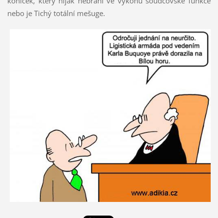
koníček, který nijak nebrání ve výkonu soudcovské funkce
nebo je Tichý totální mešuge.