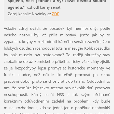
spojena, vést jednání a vyřizovat běžnou soudní
agendu,
“ rozhodl kárný senát.
Zdroj kanálie Novinky.cz
ZDE
Ačkoliv zdroj uvádí, že posudek byl nemilosrdný, podle
našeho názoru byl až příliš milostivý. Jenže jak by to
vypadalo, kdyby v rozhodnutí kárného senátu zaznělo, že o
lidských osudech rozhodoval totální mešuge? Kolik rozsudků
by pak muselo být revidováno? To raději skutečný stav
zaobalíme do až komického příběhu. Tichý však záhy zjistil,
že je bezpochyby lepší promýšlet historické momenty ve
funkci soudce, než někde skutečně pracovat po celou
pracovní dobu, proto se chce vrátit do taláru. Odůvodnil to
tím, že nemůže být takto trestán pro několik dnů pracovní
neschopnosti. Kárný senát NSS si tak svým přehnaně
korektním odůvodněním zadělal na problém, kdy bude
muset rozhodnout, zda se jedná jen o poněkud neobvyklý