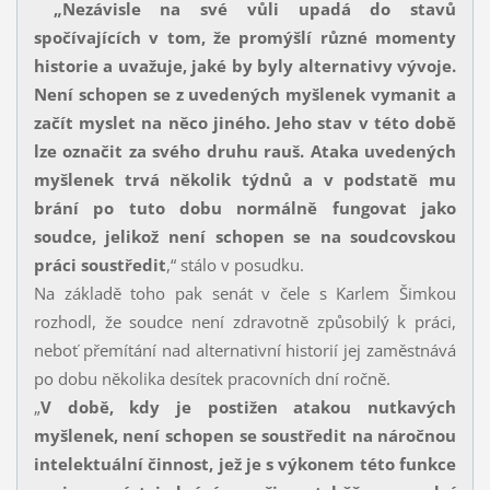
„Nezávisle na své vůli upadá do stavů
spočívajících v tom, že promýšlí různé momenty
historie a uvažuje, jaké by byly alternativy vývoje.
Není schopen se z uvedených myšlenek vymanit a
začít myslet na něco jiného. Jeho stav v této době
lze označit za svého druhu rauš. Ataka uvedených
myšlenek trvá několik týdnů a v podstatě mu
brání po tuto dobu normálně fungovat jako
soudce, jelikož není schopen se na soudcovskou
práci soustředit
,“ stálo v posudku.
Na základě toho pak senát v čele s Karlem Šimkou
rozhodl, že soudce není zdravotně způsobilý k práci,
neboť přemítání nad alternativní historií jej zaměstnává
po dobu několika desítek pracovních dní ročně.
„
V době, kdy je postižen atakou nutkavých
myšlenek, není schopen se soustředit na náročnou
intelektuální činnost, jež je s výkonem této funkce