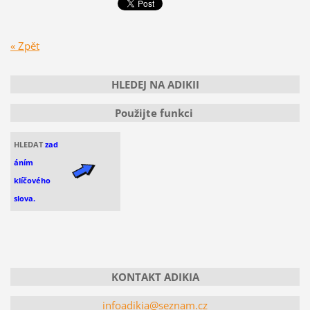
« Zpět
HLEDEJ NA ADIKII
Použijte funkci
HLEDAT
zad
áním
klíčového
slova.
KONTAKT ADIKIA
infoadikia@seznam.cz