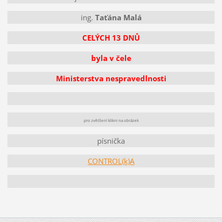
ing.
Taťána Malá
CELÝCH 13 DNŮ
byla v čele
Ministerstva nespravedlnosti
pro zvětšení klikni na obrázek
písnička
CONTROL(k)A