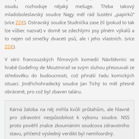
osudu rozhoduje nějaký mešuge. Třeba takový
mladoboleslavský soudce Nagy měl rád šustění „papírků“
(více
ZDE
). Ostravský soudce Studnička zase žil (pokud to tak
lze vůbec nazvat) v domě se zdechlými psy plném výkalů a
to nejen od smečky dvaceti psů, ale i jeho vlastních. (více
ZDE
).
V sérii francouzských filmových komedií Návštěvníci se
hrabě Godefroy de Moutmirail se svým sluhou přesouvali ze
středověku do budoucnosti, což přináší řadu komických
situací. Jindřichohradecký soudce Jan Tichý to měl přesně
obráceně, pro což byl zbaven taláru.
Kárná žaloba na něj mířila kvůli průtahům, ale hlavně
pro zdravotní nezpůsobilost k výkonu soudce. NSS
proto pověřil znalce zkoumáním soudcova zdravotního
stavu, přičemž výsledný verdikt byl nemilosrdný.