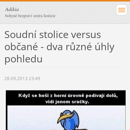
Adikia
bohyně bezpráví sestra Iusticie
Soudní stolice versus
občané - dva různé úhly
pohledu
28.09.2013 23:49