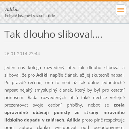
Adikia
bohyně bezpráví sestra Iusticie
Tak dlouho sliboval….
26.01.2014 23:44
Jeden náš kolega rozvedený otec tak dlouho sliboval a
sliboval, že pro
Adiki
i napíše článek, až jej skutečně napsal.
Po pravdě řečeno, ono to není až tak úplně jednoduché
napsat nějaký smysluplný článek, který by byl pro ostatní
přínosem. Řada rozvedených otců také nechce veřejně
prezentovat svoje osobní příběhy, neboť se
zcela
oprávněně obávají pomsty ze strany mravního
lidského dopadu v talárech
.
Adikia
proto plně respektuje
přání autora článku vystupovat pod pseudonymem.