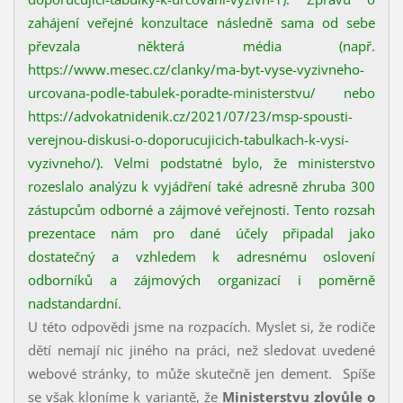
zahájení veřejné konzultace následně sama od sebe
převzala některá média (např.
https://www.mesec.cz/clanky/ma-byt-vyse-vyzivneho-
urcovana-podle-tabulek-poradte-ministerstvu/ nebo
https://advokatnidenik.cz/2021/07/23/msp-spousti-
verejnou-diskusi-o-doporucujicich-tabulkach-k-vysi-
vyzivneho/). Velmi podstatné bylo, že ministerstvo
rozeslalo analýzu k vyjádření také adresně zhruba 300
zástupcům odborné a zájmové veřejnosti. Tento rozsah
prezentace nám pro dané účely připadal jako
dostatečný a vzhledem k adresnému oslovení
odborníků a zájmových organizací i poměrně
nadstandardní.
U této odpovědi jsme na rozpacích. Myslet si, že rodiče
dětí nemají nic jiného na práci, než sledovat uvedené
webové stránky, to může skutečně jen dement. Spíše
se však kloníme k variantě, že
Ministerstvu zlovůle o