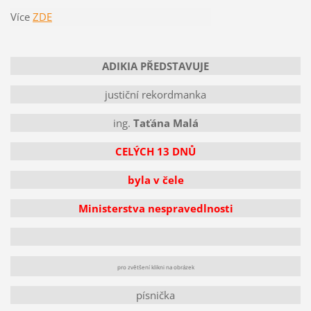
Více
ZDE
ADIKIA PŘEDSTAVUJE
justiční rekordmanka
ing.
Taťána Malá
CELÝCH 13 DNŮ
byla v čele
Ministerstva nespravedlnosti
pro zvětšení klikni na obrázek
písnička