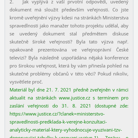
2. Jak vyplývá z vaší prvotní odpovědi, uvedený
dokument má sloužit především veřejnosti. Co jste
kromě uveřejnění výzvy kdesi na stránkách Ministerstva
spravedlnosti jako manažer tohoto projektu udělal, aby
se uvedený dokument stal předmětem diskuse
skutečně široké veřejnosti? Byla tato výzva např.
opakovaně prezentována ve veřejnoprávní České
televizi? Byla následně uspořádána nějaká konference
pro širokou veřejnost, která by vám přinesla pohled na
skutečné problémy občanů v této věci? Pokud nikoliv,
vysvětlete proč.
Materiál byl dne 21. 7. 2021 předně zveřejněn v rámci
aktualit na stránkách www.justice.cz s termínem pro
zaslání veřejnosti do 31. 8. 2021 (dostupné zde:
https://www.justice.cz/?clanek=ministerstvo-
spravedlnosti-predklada-k-verejne-konzultaci-
analyticky-material-ktery-vyhodnocuje-vyuzivani-tzv-
doporucujici-tabulky-k-urcovani-vyzivn-1). Zprávu o