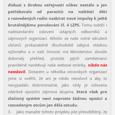
diskusi s širokou veřejností vůbec nestálo a jen
potřebovalo od parazitů na neštěstí dětí
z rozvedených rodin nasbírat nové impulsy k ještě
brutálnějšímu porušování čl. 4 LZPS.
Tomu svědčí i
nadstandardní oslovení údajných odborníků a
zájmových organizací. Ačkoliv se naše volné sdružení
občanů prokazatelně dlouhodobě zabývá otázkou
výživného a o naší činnosti má Ministerstvo zlovůle
dokonalý přehled, protože jejich zaměstnanci
pravidelně navštěvují naše webové stránky,
nikdo nás
neoslovil
. Dotazem u několika otcovských organizací
jsme si ověřili, že ani je nikdo neoslovil a aby to
nevypadalo diskriminačně, jako vždy je oslovena
zdánlivě opoziční zájmová skupina,
která však pro
zločinný systém není naprosto žádnou opozicí a
rozvedeným otcům jen dělá ostudu.
3. Jako manažer tohoto projektu jste přesvědčený, že