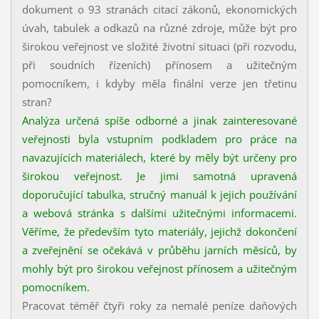
dokument o 93 stranách citací zákonů, ekonomických
úvah, tabulek a odkazů na různé zdroje, může být pro
širokou veřejnost ve složité životní situaci (při rozvodu,
při soudních řízeních) přínosem a užitečným
pomocníkem, i kdyby měla finální verze jen třetinu
stran?
Analýza určená spíše odborné a jinak zainteresované
veřejnosti byla vstupním podkladem pro práce na
navazujících materiálech, které by měly být určeny pro
širokou veřejnost. Je jimi samotná upravená
doporučující tabulka, stručný manuál k jejich používání
a webová stránka s dalšími užitečnými informacemi.
Věříme, že především tyto materiály, jejichž dokončení
a zveřejnění se očekává v průběhu jarních měsíců, by
mohly být pro širokou veřejnost přínosem a užitečným
pomocníkem.
Pracovat téměř čtyři roky za nemalé peníze daňových