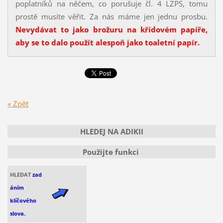
poplatníků na něčem, co porušuje čl. 4 LZPS, tomu
prostě musíte věřit. Za nás máme jen jednu prosbu.
Nevydávat to jako brožuru na křídovém papíře,
aby se to dalo použít alespoň jako toaletní papír.
« Zpět
HLEDEJ NA ADIKII
Použijte funkci
HLEDAT
zad
áním
klíčového
slova.