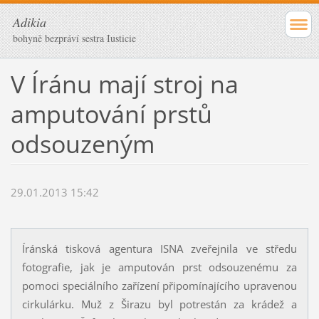
Adikia
bohyně bezpráví sestra Iusticie
V Íránu mají stroj na
amputování prstů
odsouzeným
29.01.2013 15:42
Íránská tisková agentura ISNA zveřejnila ve středu
fotografie, jak je amputován prst odsouzenému za
pomoci speciálního zařízení připomínajícího upravenou
cirkulárku. Muž z Širazu byl potrestán za krádež a