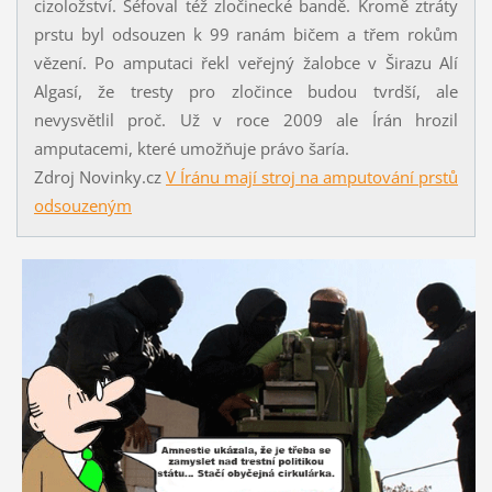
cizoložství. Šéfoval též zločinecké bandě. Kromě ztráty
prstu byl odsouzen k 99 ranám bičem a třem rokům
vězení. Po amputaci řekl veřejný žalobce v Širazu Alí
Algasí, že tresty pro zločince budou tvrdší, ale
nevysvětlil proč. Už v roce 2009 ale Írán hrozil
amputacemi, které umožňuje právo šaría.
Zdroj Novinky.cz
V Íránu mají stroj na amputování prstů
odsouzeným