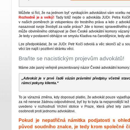
Můžete si říct, že na jednom byť vynikajícím advokátovi vám vcelku ne
Rozhodně je a velký!
Tady totiž nejde o advokáta JUDr. Petra Kočí
v našich poměrech je vstupenkou do trestního práva a kdo z advok
nasazovat svoje živobytí za vaše práva? Jde o konec spravedlivého p
může obviněného obhajovat je člen České advokátní komory vázaný 
Je tedy v postavení obhájce ve smyslu Kladiva na čarodějnice, tedy ab
Lze předpokládat, že se JUDr. Petr Kočí odvolá a věc skončí až u so
věci lze najít i pozitivní stránku věci.
Braňte se nacistickým projevům advokátů!
Máme zde jasný veřejně prezentovaný názor České advokátní komory:
„Advokát je v prvé řadě vázán právními předpisy včetně stavo
rámci pokyny klienta.“
To je výrazná změna, kdy doposud platilo, že advokát pouze vyjadřuj
za ně nenese žádnou odpovědnost, byť by to byla ta nejsprostější lež 
uvedeno v rozhodnutí Vrchní stolice v Praze, která před lety zam
osobnosti proti jednomu advokátovi.
Pokud je nepatřičná námitka podjatosti s ohl
původ soudního znalce, je tedy krom společné či 