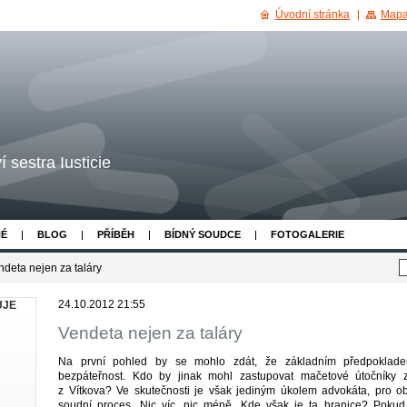
Úvodní stránka
Mapa
 sestra Iusticie
NÉ
BLOG
PŘÍBĚH
BÍDNÝ SOUDCE
FOTOGALERIE
ndeta nejen za taláry
24.10.2012 21:55
UJE
Vendeta nejen za taláry
Na první pohled by se mohlo zdát, že základním předpoklad
bezpáteřnost. Kdo by jinak mohl zastupovat mačetové útočníky
z Vítkova? Ve skutečnosti je však jediným úkolem advokáta, pro obv
soudní proces. Nic víc, nic méně. Kde však je ta hranice? Poku