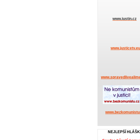
www.iustin.cz
www.justicetv.e
www.spravedlivealime
www.bezkomunistu
NEJLEPŚÍ HLÁŠ