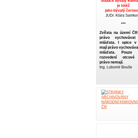
Soudce bývalý komun
je totéž
jako bývalý černoc
JUDr. Klára Samko
***
Zvířata na území ČR
právo vychovávat
mláďata. I opice 
mají právo vychováva
mláďata. Pouze č
rozvedení otcové 
právo nemají.
Ing. Lubomír Bouše