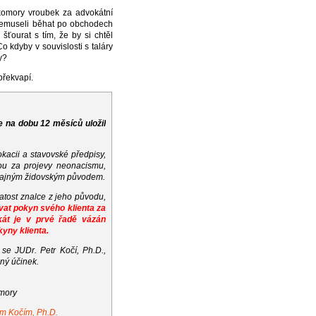
komory vroubek za advokátní
y nemuseli běhat po obchodech
ťourat s tím, že by si chtěl
o kdyby v souvislosti s taláry
y?
překvapí.
 na dobu 12 měsíců uložil
kacii a stavovské předpisy,
ou za projevy neonacismu,
 údajným židovským původem.
tost znalce z jeho původu,
vat pokyn svého klienta za
át je v prvé řadě vázán
yny klienta.
e JUDr. Petr Kočí, Ph.D.,
ný účinek.
omory
em Kočím, Ph.D.