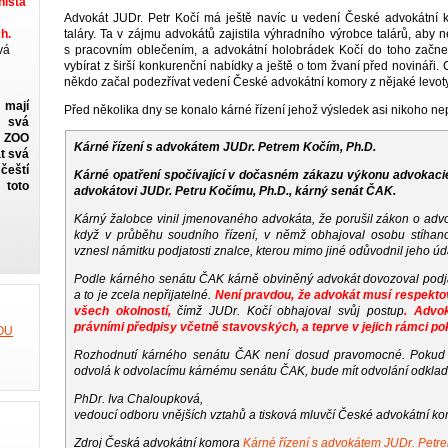
ista
Advokát JUDr. Petr Kočí má ještě navíc u vedení České advokátní 
taláry. Ta v zájmu advokátů zajistila výhradního výrobce talárů, ab
h.
s pracovním oblečením, a advokátní holobrádek Kočí do toho začne š
vá
vybírat z širší konkurenční nabídky a ještě o tom žvaní před novináři. C
někdo začal podezřívat vedení České advokátní komory z nějaké levot
 mají
Před několika dny se konalo kárné řízení jehož výsledek asi nikoho ne
 svá
v ZOO
Kárné řízení s advokátem JUDr. Petrem Kočím, Ph.D.
t svá
eští
Kárné opatření spočívající v dočasném zákazu výkonu advokacie
toto
advokátovi JUDr. Petru Kočímu, Ph.D., kárný senát ČAK.
Kárný žalobce vinil jmenovaného advokáta, že porušil zákon o advo
když v průběhu soudního řízení, v němž obhajoval osobu stíhan
vznesl námitku podjatosti znalce, kterou mimo jiné odůvodnil jeho
Podle kárného senátu ČAK kárně obviněný advokát dovozoval podja
a to je zcela nepřijatelné.
Není pravdou, že advokát musí respekto
všech okolností,
čímž JUDr. Kočí obhajoval svůj postup
.
Advok
právními předpisy včetně stavovských, a teprve v jejich rámci pok
Rozhodnutí kárného senátu ČAK není dosud pravomocné. Pokud s
odvolá k odvolacímu kárnému senátu ČAK, bude mít odvolání odklad
PhDr. Iva Chaloupková,
vedoucí odboru vnějších vztahů a tisková mluvčí České advokátní k
Zdroj Česká advokátní komora
Kárné řízení s advokátem JUDr. Petr