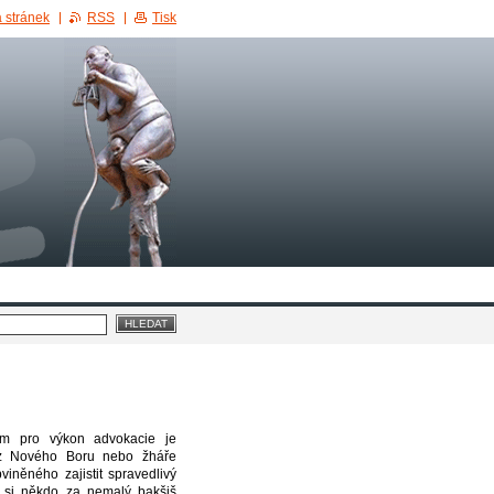
 stránek
RSS
Tisk
em pro výkon advokacie je
 z Nového Boru nebo žháře
iněného zajistit spravedlivý
d si někdo za nemalý bakšiš