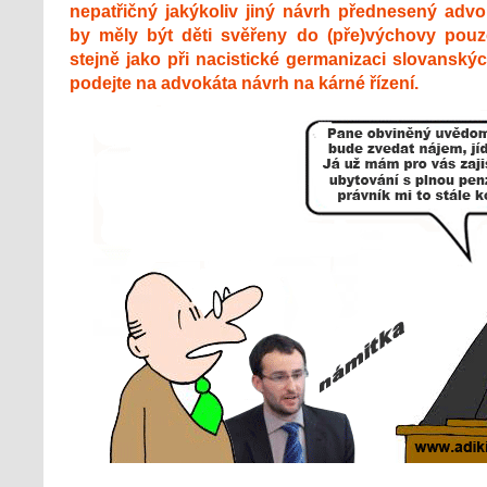
nepatřičný jakýkoliv jiný návrh přednesený adv
by měly být děti svěřeny do (pře)výchovy pouz
stejně jako při nacistické germanizaci slovanský
podejte na advokáta návrh na kárné řízení.