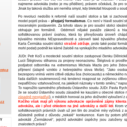
najmeme advokáta (nebo je mu přidělen), právem očekává, že pro s
Jinak by taková služba ani neměla smysl, kdy blekotat hlouposti u so
Po revoluci nedošlo k reformě naší soudní stolice a tak si zachova
model pojetí práva –
přepjatý formalismus
. Co není v hlavě soudní s
mocenským postavením. Za tohoto stavu je pro soudní stolici ideální
obhajuje jen formálně. Oddrmolí nějaké pasáže zákonů a hlav
sofistikovanou právní úvahou, která by převyšovala úroveň chápá
bývalého ministra NEspravedlnosti a zároveň také bývalého před
Karla Čermáka soudní stolici
strašně zdržuje
, proto také podal formá
u
mohl podat) podnět ke kárné žalobě na vynikajícího mladého advokát
JUDr. Petr Kočí u mostecké soudní stolice zastupoval členku Dělnické 
Lucii Šléglovou stíhanou za projevy neonacismu. Šléglová si prostře
podjatost odborníka na extremismus Michala Mazla pro jeho žido
příjmení (údajně vzniklo z hebrejského slova Moše). "Jako osob
nty.eu
bezesporu vnímá velmi citlivě otázku šoa (holocaustu) a německého n
řada dalších soukmenovců má tendenci reagovat se zvýšenou citlivost
nepatřičnou vztahovačnost, na jakékoli náznaky v tomto směru," napsal
To napružilo samotného předsedu Ústavního soudu JUDr. Pavla Ryche
že se soudci Ústavního soudu zásadně ke kauzám u obecné stolice ne
zásadně nevyjadřují
), v médiích horoval za jeho doživotní vyloučení z
Kočího však mají při výkonu advokacie oprávněné zájmy klienta
.cz
advokáta, ale i před ohledem na jiné advokáty a další lidi
. Krom v
sofistikovaných právních úvah už jen tím do značné míry vyčnívá z a
důsledně potírat z důvodu „nekalé“ konkurence. Kam by potom přišli
advokáti „Čermákové“, jejichž advokátní úspěchy jsou založeny 
KY
znalostech práva?