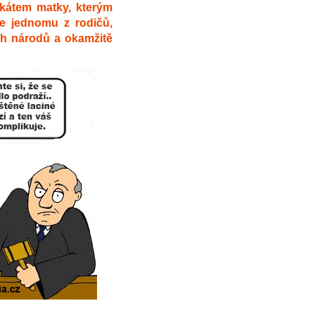
okátem matky, kterým
e jednomu z rodičů,
ch národů a okamžitě