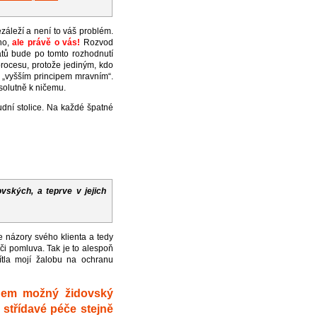
záleží a není to váš problém.
ho,
ale právě o vás!
Rozvod
átů bude po tomto rozhodnutí
rocesu, protože jediným, kdo
„vyšším principem mravním“.
solutně k ničemu.
udní stolice. Na každé špatné
vských, a teprve v jejich
e názory svého klienta a tedy
či pomluva. Tak je to alespoň
ítla mojí žalobu na ochranu
edem možný židovský
střídavé péče stejně