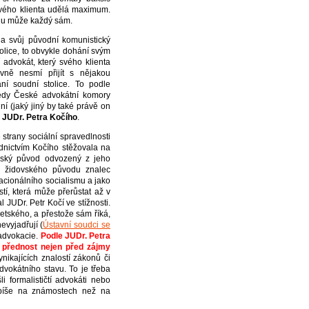
vého klienta udělá maximum.
udu může každý sám.
la svůj původní komunistický
tolice, to obvykle dohání svým
 advokát, který svého klienta
ně nesmí přijít s nějakou
ní soudní stolice. To podle
sedy České advokátní komory
lní (jaký jiný by také právě on
a
JUDr. Petra Kočího
.
strany sociální spravedlnosti
dnictvím Kočího stěžovala na
vský původ odvozený z jeho
a židovského původu znalec
acionálního socialismu a jako
í, která může přerůstat až v
 JUDr. Petr Kočí ve stížnosti.
tského, a přestože sám říká,
vyjadřují (
Ústavní soudci se
 advokacie.
Podle JUDr. Petra
 přednost nejen před zájmy
ynikajících znalostí zákonů či
dvokátního stavu. To je třeba
 formalističtí advokáti nebo
spíše na známostech než na