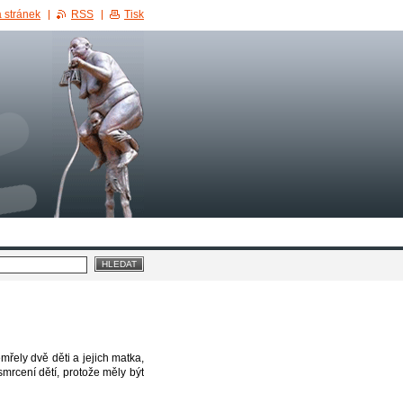
 stránek
RSS
Tisk
řely dvě děti a jejich matka,
mrcení dětí, protože měly být