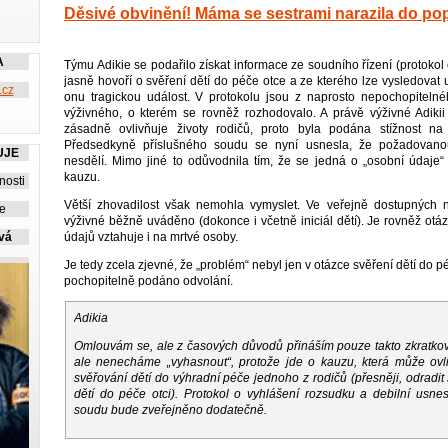
Děsivé obvinění! Máma se sestrami narazila do po
A
Týmu Adikie se podařilo získat informace ze soudního řízení (protokol 
jasně hovoří o svěření dětí do péče otce a ze kterého lze vysledovat
.cz
onu tragickou událost. V protokolu jsou z naprosto nepochopitel
výživného, o kterém se rovněž rozhodovalo. A právě výživné Adikii 
zásadně ovlivňuje životy rodičů, proto byla podána stížnost na
Předsedkyně příslušného soudu se nyní usnesla, že požadovanou 
UJE
nesdělí. Mimo jiné to odůvodnila tím, že se jedná o „osobní údaj
kauzu.
nosti
Větší zhovadilost však nemohla vymyslet. Ve veřejně dostupných n
ie
výživné běžně uváděno (dokonce i včetně iniciál dětí). Je rovněž ot
údajů vztahuje i na mrtvé osoby.
vá
Je tedy zcela zjevné, že „problém“ nebyl jen v otázce svěření dětí do pé
pochopitelně podáno odvolání.
Adikia
Omlouvám se, ale z časových důvodů přináším pouze takto zkratkov
ale nenecháme „vyhasnout“, protože jde o kauzu, která může ovliv
svěřování dětí do výhradní péče jednoho z rodičů (přesněji, odradit
dětí do péče otci). Protokol o vyhlášení rozsudku a debilní usne
soudu bude zveřejněno dodatečně.