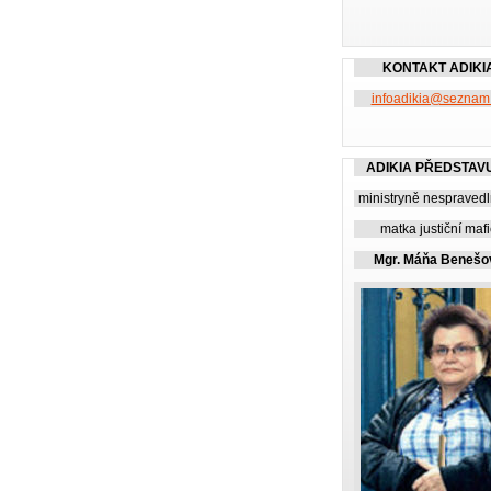
KONTAKT ADIKI
infoadikia@seznam
ADIKIA PŘEDSTAV
ministryně nespravedl
matka justiční maf
Mgr. Máňa Benešo