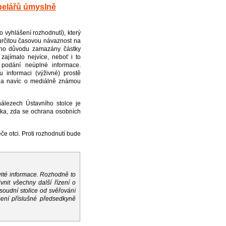
pelářů úmyslně
o vyhlášení rozhodnutí), který
 určitou časovou návaznost na
ného důvodu zamazány částky
zajímalo nejvíce, neboť i to
 podání neúplné informace.
informaci (výživné) prostě
e“ a navíc o mediálně známou
álezech Ústavního stolce je
ázka, zda se ochrana osobních
če otci. Proti rozhodnutí bude
ité informace. Rozhodně to
nit všechny další řízení o
 soudní stolice od svěřování
sení příslušné předsedkyně