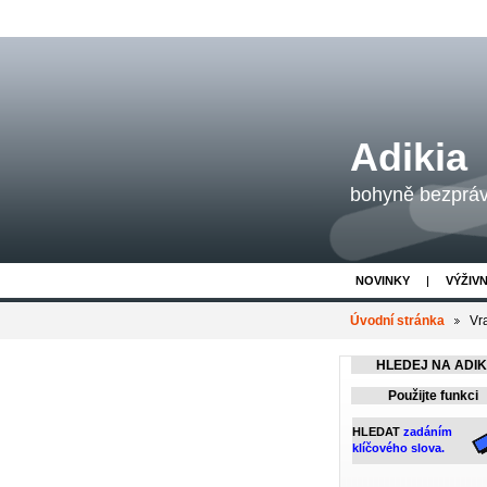
Adikia
bohyně bezpráví
NOVINKY
VÝŽIV
Úvodní stránka
Vr
HLEDEJ NA ADIKI
Použijte funkci
HLEDAT
zadáním
klíčového slova.