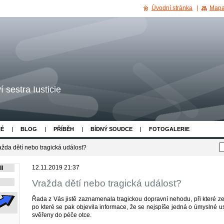
Úvodní stránka
Mapa
 sestra Iusticie
NÉ
BLOG
PŘÍBĚH
BÍDNÝ SOUDCE
FOTOGALERIE
ažda dětí nebo tragická událost?
12.11.2019 21:37
I
Vražda dětí nebo tragická událost?
Řada z Vás jistě zaznamenala tragickou dopravní nehodu, při které zem
po které se pak objevila informace, že se nejspíše jedná o úmyslné us
svěřeny do péče otce.