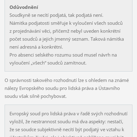
Odůvodnění
Soudkyně se necítí podjatá, tak podjatá není.
Námitka podjatosti směřuje k vyloučení všech soudců
z projednávání věci, přičemž nebyl uveden konkrétní
počet soudců a jejich jmenný seznam. Taková námitka
není adresná a konkrétní.
Pro absenci selského rozumu soud musel návrh na
vyloučení „všech“ soudců zamítnout.
O správnosti takového rozhodnutí lze s ohledem na známé
nálezy Evropského soudu pro lidská práva a Ústavního
soudu však silně pochybovat.
Evropský soud pro lidská práva v řadě svých rozhodnutí
vyložil, že nestrannost soudu má dva aspekty: nestačí,
že se soudce subjektivně necítí být podjatý ve vztahu k