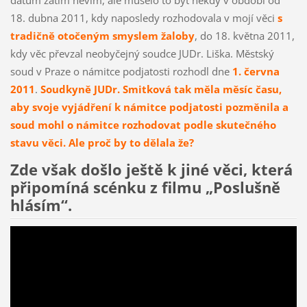
18. dubna 2011, kdy naposledy rozhodovala v mojí věci
s
tradičně otočeným smyslem žaloby
, do 18. května 2011,
kdy věc převzal neobyčejný soudce JUDr. Liška. Městský
soud v Praze o námitce podjatosti rozhodl dne
1. června
2011
.
Soudkyně JUDr. Smitková tak měla měsíc času,
aby svoje vyjádření k námitce podjatosti pozměnila a
soud mohl o námitce rozhodovat podle skutečného
stavu věci. Ale proč by to dělala že?
Zde však došlo ještě k jiné věci, která
připomíná scénku z filmu „Poslušně
hlásím“.