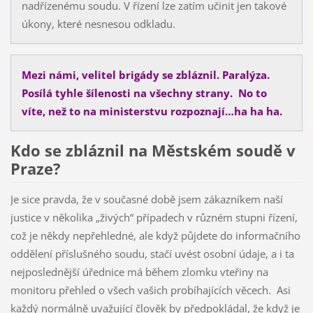
nadřízenému soudu. V řízení lze zatím učinit jen takové
úkony, které nesnesou odkladu.
Mezi námi, velitel brigády se zbláznil. Paralýza.
Posílá tyhle šílenosti na všechny strany. No to
víte, než to na ministerstvu rozpoznají…ha ha ha.
Kdo se zbláznil na Městském soudě v
Praze?
Je sice pravda, že v současné době jsem zákazníkem naší
justice v několika „živých“ případech v různém stupni řízení,
což je někdy nepřehledné, ale když půjdete do informačního
oddělení příslušného soudu, stačí uvést osobní údaje, a i ta
nejposlednější úřednice má během zlomku vteřiny na
monitoru přehled o všech vašich probíhajících věcech. Asi
každý normálně uvažující člověk by předpokládal, že když je