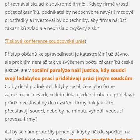
přirovnával situaci k soukromé firmě: „Kdyby firmě vrostl
počet zákazníků, podnikatel by nepochybně navýšil mzdové
prostředky a investoval by do techniky, aby firma nárůst
zákazníků zvládla a nepřišla o zvýšený zisk.“
(
Tisková konference soudcovské unie
)
Přístup občanů ke spravedlnosti je katastrofální už dávno,
ale problém není až tak ve zvýšeném počtu zákazníků české
justice, ale v
totální paralýze naší justice, kdy soudci
svojí ledabylou prací přidělávají práci jiným soudcům
.
Co by dělal podnikatel, kdyby zjistil, že v jeho firmě
zaměstnanci nevědí, co kdo dělá a jeden druhému přidělává
práci? Investoval by do rozšíření firmy, tak jak si to
představují soudci, nebo by na minutu vyhodil vedoucí
provozu firmy?
Asi by se nám protočily panenky, kdyby někdo spočítal, na
kolik přijde taková půlhodina
marného soudního jednání