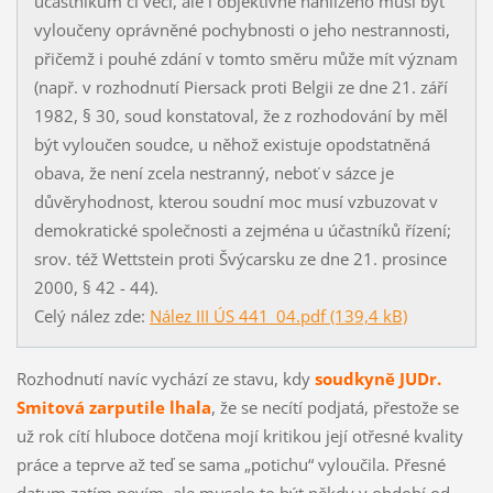
účastníkům či věci, ale i objektivně nahlíženo musí být
vyloučeny oprávněné pochybnosti o jeho nestrannosti,
přičemž i pouhé zdání v tomto směru může mít význam
(např. v rozhodnutí Piersack proti Belgii ze dne 21. září
1982, § 30, soud konstatoval, že z rozhodování by měl
být vyloučen soudce, u něhož existuje opodstatněná
obava, že není zcela nestranný, neboť v sázce je
důvěryhodnost, kterou soudní moc musí vzbuzovat v
demokratické společnosti a zejména u účastníků řízení;
srov. též Wettstein proti Švýcarsku ze dne 21. prosince
2000, § 42 - 44).
Celý nález zde:
Nález III ÚS 441_04.pdf (139,4 kB)
Rozhodnutí navíc vychází ze stavu, kdy
soudkyně JUDr.
Smitová zarputile lhala
, že se necítí podjatá, přestože se
už rok cítí hluboce dotčena mojí kritikou její otřesné kvality
práce a teprve až teď se sama „potichu“ vyloučila. Přesné
datum zatím nevím, ale muselo to být někdy v období od