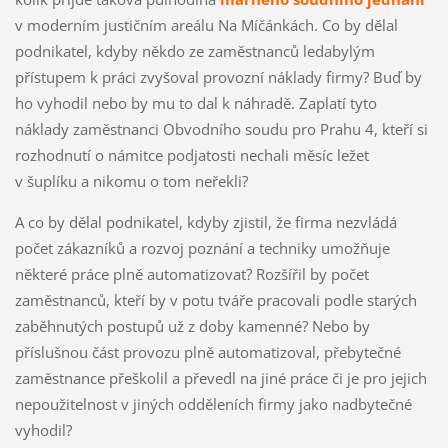
v moderním justičním areálu Na Míčánkách. Co by dělal
podnikatel, kdyby někdo ze zaměstnanců ledabylým
přístupem k práci zvyšoval provozní náklady firmy? Buď by
ho vyhodil nebo by mu to dal k náhradě. Zaplatí tyto
náklady zaměstnanci Obvodního soudu pro Prahu 4, kteří si
rozhodnutí o námitce podjatosti nechali měsíc ležet
v šuplíku a nikomu o tom neřekli?
A co by dělal podnikatel, kdyby zjistil, že firma nezvládá
počet zákazníků a rozvoj poznání a techniky umožňuje
některé práce plně automatizovat? Rozšířil by počet
zaměstnanců, kteří by v potu tváře pracovali podle starých
zaběhnutých postupů už z doby kamenné? Nebo by
příslušnou část provozu plně automatizoval, přebytečné
zaměstnance přeškolil a převedl na jiné práce či je pro jejich
nepoužitelnost v jiných odděleních firmy jako nadbytečné
vyhodil?