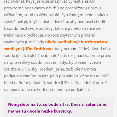
racionálně). Když jsem se snažil věc vyřešit alespoň
provizorně podáváním návrhů na předběžnou úpravu
výživného, soud to vždy zamítl. Syn žádným nedostatkem
zjevně netrpí, když si platí advokáta, aby nemusel chodit
k soudu řešit svoje potřeby, tak ani po této stránce není
třeba něco urychlovat. Po roce zbytečných průtahů
zaviněných justicí, kdy
nikdo nedbal mých stížností na
soudkyni JUDr. Smitkovu
, tedy nemám žádný důvod něco
soudu (justici) ulehčovat, natož pak rezignací na svoje právo
na spravedlivý soudní proces.I když bylo všem (včetně
soudce JUDr. Lišky) předem jasné, že bude námitka
podjatosti zamítnuta (viz. jeho poznámka “až se mi to vrátí,
hned nařídím jednání“), soudce JUDr. Liška jednání odročil
na neurčito do rozhodnutí o námitce podjatosti.
Nemyslete na to, co bude zítra. Dnes si zatančíme,
máme tu docela hezké kurvičky.