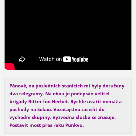
Pánové, na posledních stanicích mi byly doručeny
dva telegramy. Na obou je podepsán velitel
brigády Ritter fon Herbet. Rychle uvařit menáž a
pochody na Sokau. Vozatajstvo začíslit do
východní skupiny. Výzvědná služba se zrušuje.
Postavit most přes řeku Punkvu.