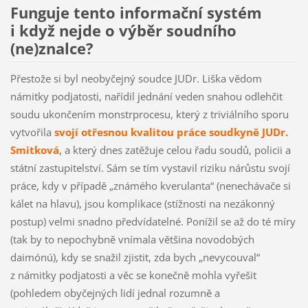
Funguje tento informační systém
i když nejde o výběr soudního
(ne)znalce?
Přestože si byl neobyčejný soudce JUDr. Liška vědom
námitky podjatosti, nařídil jednání veden snahou odlehčit
soudu ukončením monstrprocesu, který z triviálního sporu
vytvořila
svojí otřesnou kvalitou práce soudkyně JUDr.
Smitková
, a který dnes zatěžuje celou řadu soudů, policii a
státní zastupitelství. Sám se tím vystavil riziku nárůstu svojí
práce, kdy v případě „známého kverulanta“ (nenechávače si
kálet na hlavu), jsou komplikace (stížnosti na nezákonný
postup) velmi snadno předvídatelné. Ponížil se až do té míry
(tak by to nepochybně vnímala většina novodobých
daimónú), kdy se snažil zjistit, zda bych „nevycouval“
z námitky podjatosti a věc se konečně mohla vyřešit
(pohledem obyčejných lidí jednal rozumně a