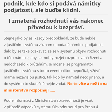
podnik, kde kdo si podává námitky
podjatosti, ale buďte klidní.
I zmatená rozhodnutí vás nakonec
přivedou k bezpráví.
Stejně jako by asi každý předpokládal, že bude někde
v justičním systému záznam o podané námitce podjatosti,
dalo by se také očekávat, že se v systému objeví rozhodnutí
o této námitce, aby se mohly rozjet rozpracovaná řízení a
nedocházelo k průtahům. Je možné, že programátor
justičního systému s touto eventualitou nepočítal, vždyť
máme nezávislou justici, tak kdo by namítal něco jiného, a
do systému to skutečně nejde zadat.
No to víte a než to na
ministerstvu rozpoznají …..
Podle informací z Ministerstva spravedlnosti je však
v případě výpadků systému Obvodní soud pro Prahu 4