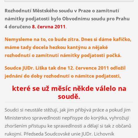
Rozhodnutí Městského soudu v Praze o zamítnutí
námitky podjatosti bylo Obvodnímu soudu pro Prahu
4 doručeno
8. června 2011
.
Nemysleme na to, co bude zítra. Dnes si dáme kafíčko,
máme tady docela hezkou kantýnu a nějaké
rozhodnutí o zamítnutí námitky podjatosti počká.
Soudce JUDr. Liška tak dne 12. července 2011 odložil
jednání do doby rozhodnutí o námitce podjatosti,
které se už měsíc někde válelo na
soudě.
Soudci si neustále stěžují, jak jim přibývá práce a pokud jim
Ministerstvo spravedlnosti nepřisype do korýtka, vyhrožují
zhoršením přístupu ke spravedlnosti a dělají si tak z občanů
rukojmí. Předseda Soudcovské unie JUDr. Lichovník