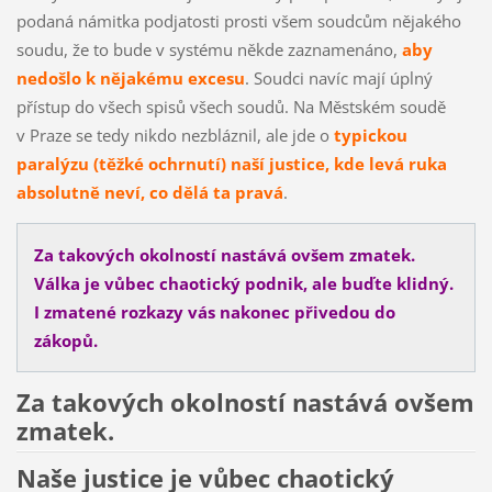
podaná námitka podjatosti prosti všem soudcům nějakého
soudu, že to bude v systému někde zaznamenáno,
aby
nedošlo k nějakému excesu
. Soudci navíc mají úplný
přístup do všech spisů všech soudů. Na Městském soudě
v Praze se tedy nikdo nezbláznil, ale jde o
typickou
paralýzu (těžké ochrnutí) naší justice, kde levá ruka
absolutně neví, co dělá ta pravá
.
Za takových okolností nastává ovšem zmatek.
Válka je vůbec chaotický podnik, ale buďte klidný.
I zmatené rozkazy vás nakonec přivedou do
zákopů.
Za takových okolností nastává ovšem
zmatek.
Naše justice je vůbec chaotický