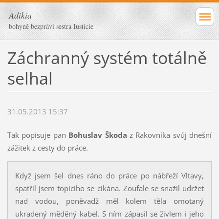
Adikia
bohyně bezpráví sestra Iusticie
Záchranný systém totálně
selhal
31.05.2013 15:37
Tak popisuje pan
Bohuslav Škoda
z Rakovníka svůj dnešní
zážitek z cesty do práce.
Když jsem šel dnes ráno do práce po nábřeží Vltavy,
spatřil jsem topícího se cikána. Zoufale se snažil udržet
nad vodou, poněvadž měl kolem těla omotaný
ukradený měděný kabel. S ním zápasil se živlem i jeho