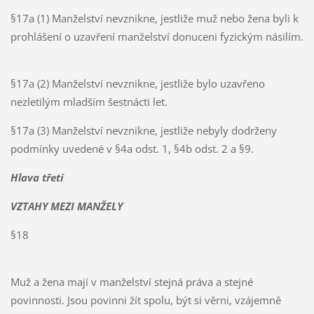
§17a (1) Manželství nevznikne, jestliže muž nebo žena byli k
prohlášení o uzavření manželství donuceni fyzickým násilím.
§17a (2) Manželství nevznikne, jestliže bylo uzavřeno
nezletilým mladším šestnácti let.
§17a (3) Manželství nevznikne, jestliže nebyly dodrženy
podmínky uvedené v §4a odst. 1, §4b odst. 2 a §9.
Hlava třetí
VZTAHY MEZI MANŽELY
§18
Muž a žena mají v manželství stejná práva a stejné
povinnosti. Jsou povinni žít spolu, být si věrni, vzájemně