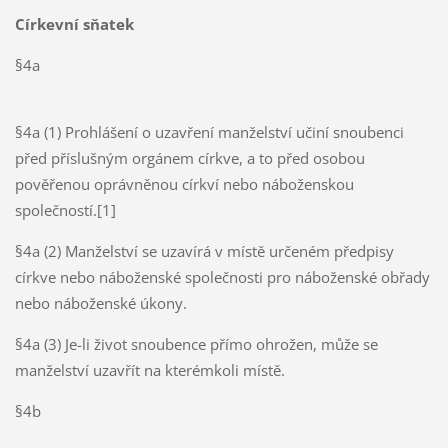
Církevní sňatek
§4a
§4a (1) Prohlášení o uzavření manželství učiní snoubenci
před příslušným orgánem církve, a to před osobou
pověřenou oprávněnou církví nebo náboženskou
společností.[1]
§4a (2) Manželství se uzavírá v místě určeném předpisy
církve nebo náboženské společnosti pro náboženské obřady
nebo náboženské úkony.
§4a (3) Je-li život snoubence přímo ohrožen, může se
manželství uzavřít na kterémkoli místě.
§4b