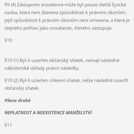
§9 (4) Zástupcem snoubence může být pouze zletilá fyzická
osoba, která není zbavena způsobilosti k právním úkonům,
jejíž způsobilost k právním úkonům není omezena, a která je
stejného pohlaví jako snoubenec, kterého zastupuje.
§10
§10 (1) Byl-li uzavřen občanský sňatek, nemají následné
náboženské obřady právní následky.
§10 (2) Byl-li uzavřen církevní sňatek, nelze následně uzavřít
občanský sňatek.
Hlava druhá
NEPLATNOST A NEEXISTENCE MANŽELSTVÍ
§11