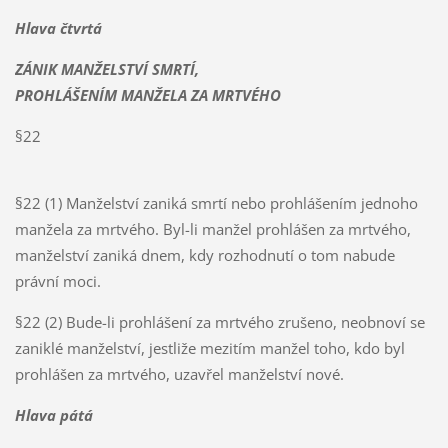
Hlava čtvrtá
ZÁNIK MANŽELSTVÍ SMRTÍ,
PROHLÁŠENÍM MANŽELA ZA MRTVÉHO
§22
§22 (1) Manželství zaniká smrtí nebo prohlášením jednoho
manžela za mrtvého. Byl-li manžel prohlášen za mrtvého,
manželství zaniká dnem, kdy rozhodnutí o tom nabude
právní moci.
§22 (2) Bude-li prohlášení za mrtvého zrušeno, neobnoví se
zaniklé manželství, jestliže mezitím manžel toho, kdo byl
prohlášen za mrtvého, uzavřel manželství nové.
Hlava pátá