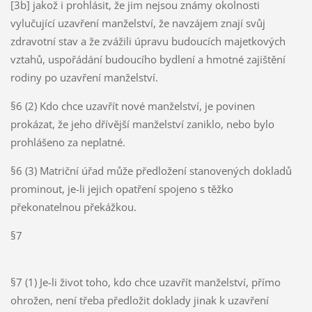
[3b] jakož i prohlásit, že jim nejsou známy okolnosti
vylučující uzavření manželství, že navzájem znají svůj
zdravotní stav a že zvážili úpravu budoucích majetkových
vztahů, uspořádání budoucího bydlení a hmotné zajištění
rodiny po uzavření manželství.
§6 (2) Kdo chce uzavřít nové manželství, je povinen
prokázat, že jeho dřívější manželství zaniklo, nebo bylo
prohlášeno za neplatné.
§6 (3) Matriční úřad může předložení stanovených dokladů
prominout, je-li jejich opatření spojeno s těžko
překonatelnou překážkou.
§7
§7 (1) Je-li život toho, kdo chce uzavřít manželství, přímo
ohrožen, není třeba předložit doklady jinak k uzavření