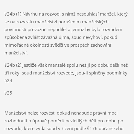
§24b (1) Návrhu na rozvod, s nímž nesouhlasí manžel, který
se na rozvratu manželství porušením manželských
povinností převážně nepodílel a jemuž by byla rozvodem
způsobena zvlášť závažná újma, soud nevyhoví, pokud
mimořádné okolnosti svědčí ve prospěch zachování
manželství.
§24b (2) Jestliže však manželé spolu nežijí po dobu delší než
tři roky, soud manželství rozvede, jsou-li splněny podmínky
§24.
§25
Manželství nelze rozvést, dokud nenabude právní moci
rozhodnutí o úpravě poměrů nezletilých dětí pro dobu po
rozvodu, které vydá soud v řízení podle §176 občanského