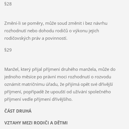
§28
Změní-li se poměry, může soud změnit i bez návrhu
rozhodnutí nebo dohodu rodičů o výkonu jejich
rodičovských práv a povinností.
§29
Manžel, který přijal příjmení druhého manžela, může do
jednoho měsíce po právní moci rozhodnutí o rozvodu
oznámit matričnímu úřadu, že přijímá opět své dřívější
příjmení, popřípadě že upouští od užívání společného
příjmení vedle příjmení dřívějšího.
ČÁST DRUHÁ
VZTAHY MEZI RODIČI A DĚTMI