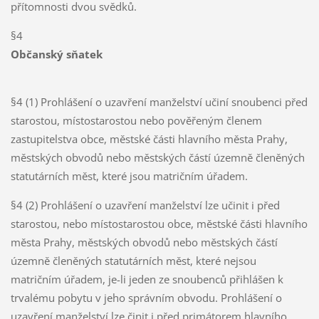
přítomnosti dvou svědků.
§4
Občanský sňatek
§4 (1) Prohlášení o uzavření manželství učiní snoubenci před
starostou, místostarostou nebo pověřeným členem
zastupitelstva obce, městské části hlavního města Prahy,
městských obvodů nebo městských částí územně členěných
statutárních měst, které jsou matričním úřadem.
§4 (2) Prohlášení o uzavření manželství lze učinit i před
starostou, nebo místostarostou obce, městské části hlavního
města Prahy, městských obvodů nebo městských částí
územně členěných statutárních měst, které nejsou
matričním úřadem, je-li jeden ze snoubenců přihlášen k
trvalému pobytu v jeho správním obvodu. Prohlášení o
uzavření manželství lze činit i před primátorem hlavního