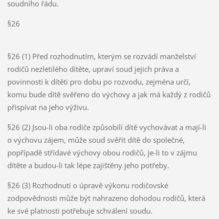
soudního řádu.
§26
§26 (1) Před rozhodnutím, kterým se rozvádí manželství
rodičů nezletilého dítěte, upraví soud jejich práva a
povinnosti k dítěti pro dobu po rozvodu, zejména určí,
komu bude dítě svěřeno do výchovy a jak má každý z rodičů
přispívat na jeho výživu.
§26 (2) Jsou-li oba rodiče způsobilí dítě vychovávat a mají-li
o výchovu zájem, může soud svěřit dítě do společné,
popřípadě střídavé výchovy obou rodičů, je-li to v zájmu
dítěte a budou-li tak lépe zajištěny jeho potřeby.
§26 (3) Rozhodnutí o úpravě výkonu rodičovské
zodpovědnosti může být nahrazeno dohodou rodičů, která
ke své platnosti potřebuje schválení soudu.