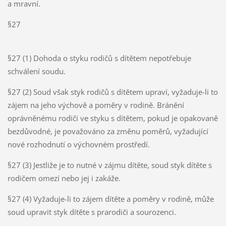
a mravní.
§27
§27 (1) Dohoda o styku rodičů s dítětem nepotřebuje
schválení soudu.
§27 (2) Soud však styk rodičů s dítětem upraví, vyžaduje-li to
zájem na jeho výchově a poměry v rodině. Bránění
oprávněnému rodiči ve styku s dítětem, pokud je opakovaně
bezdůvodné, je považováno za změnu poměrů, vyžadující
nové rozhodnutí o výchovném prostředí.
§27 (3) Jestliže je to nutné v zájmu dítěte, soud styk dítěte s
rodičem omezí nebo jej i zakáže.
§27 (4) Vyžaduje-li to zájem dítěte a poměry v rodině, může
soud upravit styk dítěte s prarodiči a sourozenci.