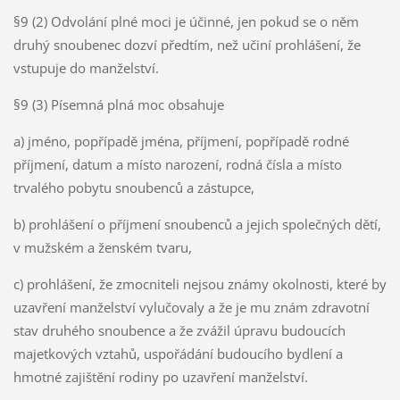
§9 (2) Odvolání plné moci je účinné, jen pokud se o něm
druhý snoubenec dozví předtím, než učiní prohlášení, že
vstupuje do manželství.
§9 (3) Písemná plná moc obsahuje
a) jméno, popřípadě jména, příjmení, popřípadě rodné
příjmení, datum a místo narození, rodná čísla a místo
trvalého pobytu snoubenců a zástupce,
b) prohlášení o příjmení snoubenců a jejich společných dětí,
v mužském a ženském tvaru,
c) prohlášení, že zmocniteli nejsou známy okolnosti, které by
uzavření manželství vylučovaly a že je mu znám zdravotní
stav druhého snoubence a že zvážil úpravu budoucích
majetkových vztahů, uspořádání budoucího bydlení a
hmotné zajištění rodiny po uzavření manželství.