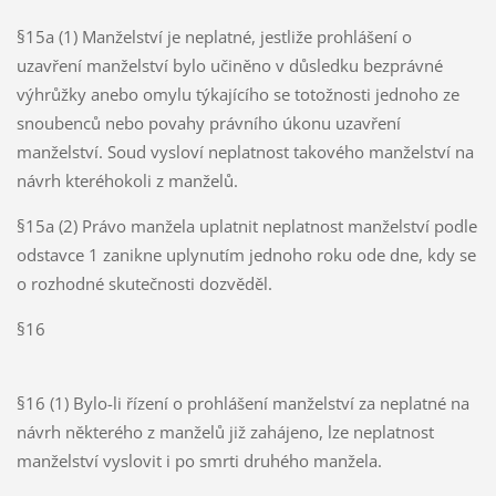
§15a (1) Manželství je neplatné, jestliže prohlášení o
uzavření manželství bylo učiněno v důsledku bezprávné
výhrůžky anebo omylu týkajícího se totožnosti jednoho ze
snoubenců nebo povahy právního úkonu uzavření
manželství. Soud vysloví neplatnost takového manželství na
návrh kteréhokoli z manželů.
§15a (2) Právo manžela uplatnit neplatnost manželství podle
odstavce 1 zanikne uplynutím jednoho roku ode dne, kdy se
o rozhodné skutečnosti dozvěděl.
§16
§16 (1) Bylo-li řízení o prohlášení manželství za neplatné na
návrh některého z manželů již zahájeno, lze neplatnost
manželství vyslovit i po smrti druhého manžela.