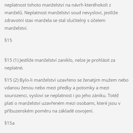
neplatnost tohoto manželství na návrh kteréhokoli z
manželů. Neplatnost manželství soud nevysloví, jestliže
zdravotní stav manžela se stal slučitelný s účelem
manželství.
§15
§15 (1) Jestliže manželství zaniklo, nelze je prohlásit za
neplatné.
§15 (2) Bylo-li manželství uzavřeno se ženatým mužem nebo
vdanou ženou nebo mezi předky a potomky a mezi
sourozenci, vysloví se neplatnost i po jeho zániku. Totéž
platí o manželství uzavřeném mezi osobami, které jsou v
příbuzenském poměru na základě osvojení.
§15a