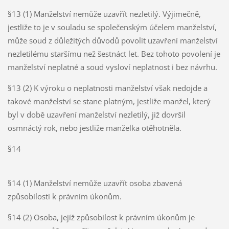
§13 (1) Manželství nemůže uzavřít nezletilý. Výjimečně,
jestliže to je v souladu se společenským účelem manželství,
může soud z důležitých důvodů povolit uzavření manželství
nezletilému staršímu než šestnáct let. Bez tohoto povolení je
manželství neplatné a soud vysloví neplatnost i bez návrhu.
§13 (2) K výroku o neplatnosti manželství však nedojde a
takové manželství se stane platným, jestliže manžel, který
byl v době uzavření manželství nezletilý, již dovršil
osmnáctý rok, nebo jestliže manželka otěhotněla.
§14
§14 (1) Manželství nemůže uzavřít osoba zbavená
způsobilosti k právním úkonům.
§14 (2) Osoba, jejíž způsobilost k právním úkonům je