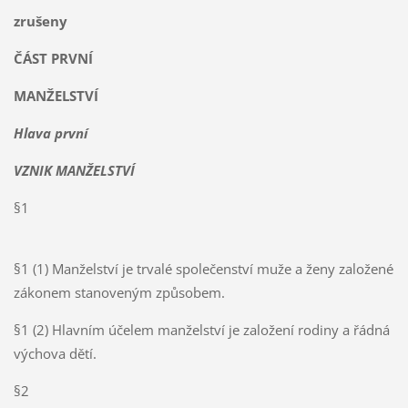
zrušeny
ČÁST PRVNÍ
MANŽELSTVÍ
Hlava první
VZNIK MANŽELSTVÍ
§1
§1 (1) Manželství je trvalé společenství muže a ženy založené
zákonem stanoveným způsobem.
§1 (2) Hlavním účelem manželství je založení rodiny a řádná
výchova dětí.
§2