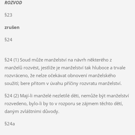
ROZVOD
§23
zrušen
§24
§24 (1) Soud může manželství na návrh některého z
manželů rozvést, jestliže je manželství tak hluboce a trvale
rozvráceno, že nelze očekávat obnovení manželského
soužití; bere přitom v úvahu příčiny rozvratu manželství.
§24 (2) Mají-li manželé nezletilé děti, nemůže být manželství
rozvedeno, bylo-li by to v rozporu se zájmem těchto dětí,
daným zvláštními důvody.
§24a