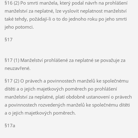
§16 (2) Po smrti manžela, který podal návrh na prohlášení
manželství za neplatné, lze vyslovit neplatnost manželství
také tehdy, požádají-li o to do jednoho roku po jeho smrti
jeho potomci.
§17
§17 (1) Manželství prohlášené za neplatné se považuje za
neuzavřené.
§17 (2) O právech a povinnostech manželů ke společnému
dítěti a o jejich majetkových poměrech po prohlášení
manželství za neplatné, platí obdobně ustanovení o právech
a povinnostech rozvedených manželů ke společnému dítěti
a o jejich majetkových poměrech.
§17a