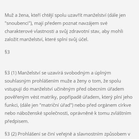
Muž a žena, kteří chtějí spolu uzavřít manželství (dále jen
"snoubenci"), mají předem poznat navzájem své
charakterové vlastnosti a svůj zdravotní stav, aby mohli
založit manželství, které splní svůj účel.
§3
§3 (1) Manželství se uzavírá svobodným a úplným
souhlasným prohlášením muže a ženy o tom, že spolu
vstupují do manželství učiněným před obecním úřadem
pověřeným vést matriky, popřípadě úřadem, který plní jeho
funkci, (dále jen "matriční úřad") nebo před orgánem církve
nebo náboženské společnosti, oprávněné k tomu zvláštním
předpisem.
§3 (2) Prohlášení se činí veřejně a slavnostním způsobem v