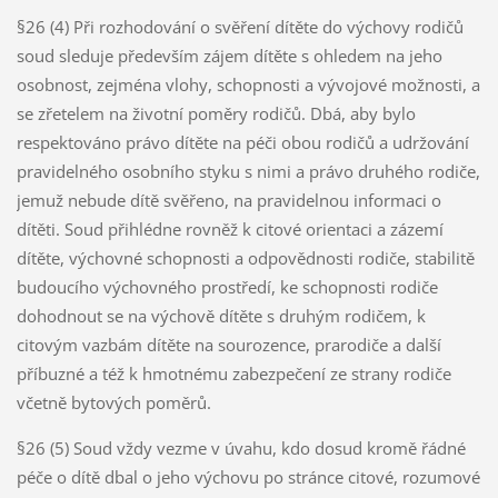
§26 (4) Při rozhodování o svěření dítěte do výchovy rodičů
soud sleduje především zájem dítěte s ohledem na jeho
osobnost, zejména vlohy, schopnosti a vývojové možnosti, a
se zřetelem na životní poměry rodičů. Dbá, aby bylo
respektováno právo dítěte na péči obou rodičů a udržování
pravidelného osobního styku s nimi a právo druhého rodiče,
jemuž nebude dítě svěřeno, na pravidelnou informaci o
dítěti. Soud přihlédne rovněž k citové orientaci a zázemí
dítěte, výchovné schopnosti a odpovědnosti rodiče, stabilitě
budoucího výchovného prostředí, ke schopnosti rodiče
dohodnout se na výchově dítěte s druhým rodičem, k
citovým vazbám dítěte na sourozence, prarodiče a další
příbuzné a též k hmotnému zabezpečení ze strany rodiče
včetně bytových poměrů.
§26 (5) Soud vždy vezme v úvahu, kdo dosud kromě řádné
péče o dítě dbal o jeho výchovu po stránce citové, rozumové