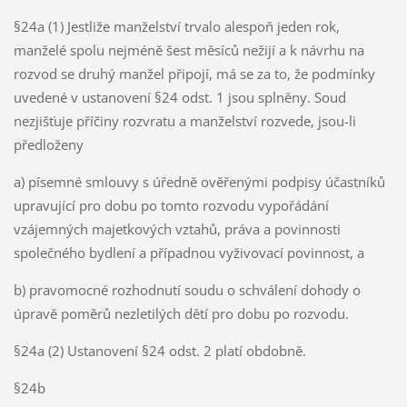
§24a (1) Jestliže manželství trvalo alespoň jeden rok,
manželé spolu nejméně šest měsíců nežijí a k návrhu na
rozvod se druhý manžel připojí, má se za to, že podmínky
uvedené v ustanovení §24 odst. 1 jsou splněny. Soud
nezjišťuje příčiny rozvratu a manželství rozvede, jsou-li
předloženy
a) písemné smlouvy s úředně ověřenými podpisy účastníků
upravující pro dobu po tomto rozvodu vypořádání
vzájemných majetkových vztahů, práva a povinnosti
společného bydlení a případnou vyživovací povinnost, a
b) pravomocné rozhodnutí soudu o schválení dohody o
úpravě poměrů nezletilých dětí pro dobu po rozvodu.
§24a (2) Ustanovení §24 odst. 2 platí obdobně.
§24b