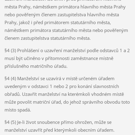
města Prahy, náměstkem primátora hlavního města Prahy
nebo pověřeným členem zastupitelstva hlavního města
Prahy, jakož i před primátorem statutárního města,
náměstkem primátora statutárního města nebo pověřeným
členem zastupitelstva statutárního města.
§4 (3) Prohlášení o uzavření manželství podle odstavců 1 a 2
musí být učiněno v přítomnosti zaměstnance místně
příslušného matričního úřadu.
§4 (4) Manželství se uzavírá v místě určeném úřadem
uvedeným v odstavci 1 nebo 2 pro konání slavnostních
obřadů. Uzavřít manželství na kterémkoli vhodném místě
může povolit matriční úřad, do jehož správního obvodu toto
místo spadá.
§4 (5) Je-li život snoubence přímo ohrožen, může se
manželství uzavřít před kterýmkoli obecním úřadem.