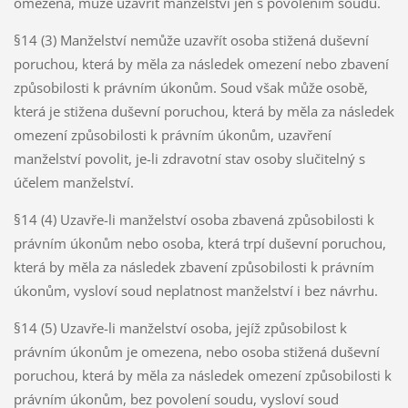
omezena, může uzavřít manželství jen s povolením soudu.
§14 (3) Manželství nemůže uzavřít osoba stižená duševní
poruchou, která by měla za následek omezení nebo zbavení
způsobilosti k právním úkonům. Soud však může osobě,
která je stižena duševní poruchou, která by měla za následek
omezení způsobilosti k právním úkonům, uzavření
manželství povolit, je-li zdravotní stav osoby slučitelný s
účelem manželství.
§14 (4) Uzavře-li manželství osoba zbavená způsobilosti k
právním úkonům nebo osoba, která trpí duševní poruchou,
která by měla za následek zbavení způsobilosti k právním
úkonům, vysloví soud neplatnost manželství i bez návrhu.
§14 (5) Uzavře-li manželství osoba, jejíž způsobilost k
právním úkonům je omezena, nebo osoba stižená duševní
poruchou, která by měla za následek omezení způsobilosti k
právním úkonům, bez povolení soudu, vysloví soud