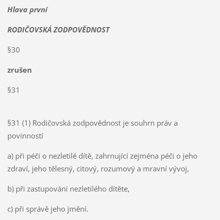
Hlava první
RODIČOVSKÁ ZODPOVĚDNOST
§30
zrušen
§31
§31 (1) Rodičovská zodpovědnost je souhrn práv a
povinností
a) při péči o nezletilé dítě, zahrnující zejména péči o jeho
zdraví, jeho tělesný, citový, rozumový a mravní vývoj,
b) při zastupování nezletilého dítěte,
c) při správě jeho jmění.