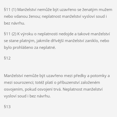
§11 (1) Manželství nemůže být uzavřeno se ženatým mužem
nebo vdanou ženou; neplatnost manželství vysloví soud i
bez návrhu.
§11 (2) K výroku o neplatnosti nedojde a takové manželství
se stane platným, jakmile dřívější manželství zaniklo, nebo
bylo prohlášeno za neplatné.
§12
Manželství nemůže být uzavřeno mezi předky a potomky a
mezi sourozenci; totéž platí o příbuzenství založeném
osvojením, pokud osvojení trvá. Neplatnost manželství
vysloví soud i bez návrhu.
§13