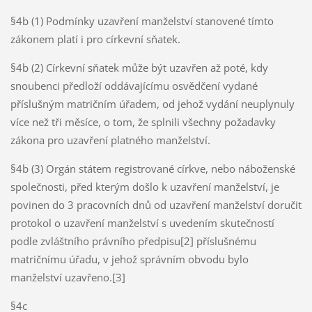
§4b (1) Podmínky uzavření manželství stanovené tímto
zákonem platí i pro církevní sňatek.
§4b (2) Církevní sňatek může být uzavřen až poté, kdy
snoubenci předloží oddávajícímu osvědčení vydané
příslušným matričním úřadem, od jehož vydání neuplynuly
více než tři měsíce, o tom, že splnili všechny požadavky
zákona pro uzavření platného manželství.
§4b (3) Orgán státem registrované církve, nebo náboženské
společnosti, před kterým došlo k uzavření manželství, je
povinen do 3 pracovních dnů od uzavření manželství doručit
protokol o uzavření manželství s uvedením skutečností
podle zvláštního právního předpisu[2] příslušnému
matričnímu úřadu, v jehož správním obvodu bylo
manželství uzavřeno.[3]
§4c