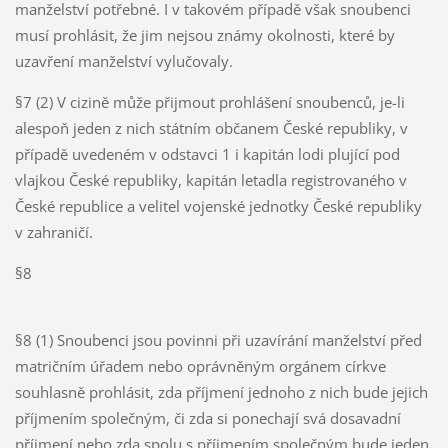
manželství potřebné. I v takovém případě však snoubenci
musí prohlásit, že jim nejsou známy okolnosti, které by
uzavření manželství vylučovaly.
§7 (2) V cizině může přijmout prohlášení snoubenců, je-li
alespoň jeden z nich státním občanem České republiky, v
případě uvedeném v odstavci 1 i kapitán lodi plující pod
vlajkou České republiky, kapitán letadla registrovaného v
České republice a velitel vojenské jednotky České republiky
v zahraničí.
§8
§8 (1) Snoubenci jsou povinni při uzavírání manželství před
matričním úřadem nebo oprávněným orgánem církve
souhlasně prohlásit, zda příjmení jednoho z nich bude jejich
příjmením společným, či zda si ponechají svá dosavadní
příjmení nebo zda spolu s příjmením společným bude jeden