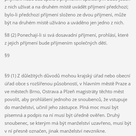
z nich užívat a na druhém místě uvádět příjmení předchozí;
bylo-li předchozí příjmení složeno ze dvou příjmení, může
být na druhém místě užíváno a uváděno jen jedno z nich.
§8 (2) Ponechají-li si svá dosavadní příjmení, prohlásí, které
z jejich příjmení bude příjmením společných dětí.
§9
§9 (1) Z důležitých důvodů mohou krajský úřad nebo obecní
úřad obce s rozšířenou působností, v hlavním městě Praze a
ve městech Brno, Ostrava a Plzeň magistráty těchto měst
povolit, aby prohlášení jednoho ze snoubenců, že vstupuje
do manželství, učinil jeho zástupce. Plná moc musí být
písemná a podpis na ní musí být úředně ověřen. Druhý
snoubenec, se kterým má být manželství uzavřeno, musí být
v ní přesně označen, jinak manželství nevznikne.