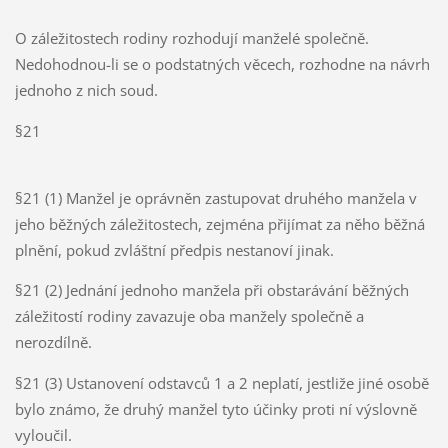
O záležitostech rodiny rozhodují manželé společně.
Nedohodnou-li se o podstatných věcech, rozhodne na návrh
jednoho z nich soud.
§21
§21 (1) Manžel je oprávněn zastupovat druhého manžela v
jeho běžných záležitostech, zejména přijímat za něho běžná
plnění, pokud zvláštní předpis nestanoví jinak.
§21 (2) Jednání jednoho manžela při obstarávání běžných
záležitostí rodiny zavazuje oba manžely společně a
nerozdílně.
§21 (3) Ustanovení odstavců 1 a 2 neplatí, jestliže jiné osobě
bylo známo, že druhý manžel tyto účinky proti ní výslovně
vyloučil.