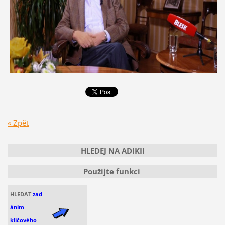
« Zpět
HLEDEJ NA ADIKII
Použijte funkci
HLEDAT
zad
áním
klíčového