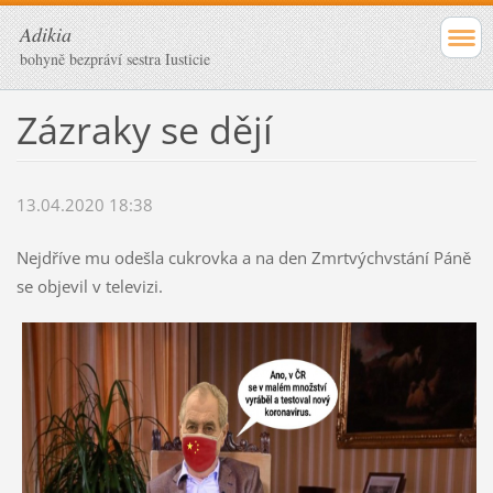
Adikia
bohyně bezpráví sestra Iusticie
Zázraky se dějí
13.04.2020 18:38
Nejdříve mu odešla cukrovka a na den Zmrtvýchvstání Páně
se objevil v televizi.