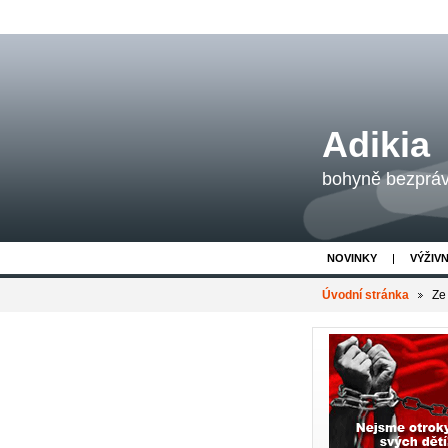
Adikia
bohyně bezpráví
NOVINKY
VÝŽIV
Úvodní stránka
Ze