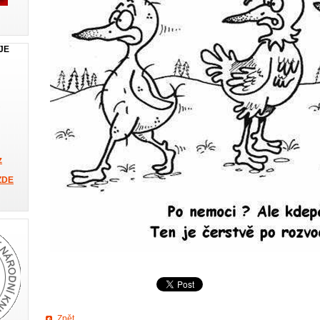
JE
z
ZDE
Zpět