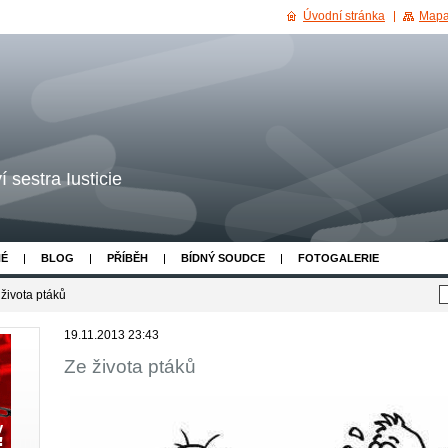
Úvodní stránka
Mapa
 sestra Iusticie
NÉ
BLOG
PŘÍBĚH
BÍDNÝ SOUDCE
FOTOGALERIE
 života ptáků
19.11.2013 23:43
Ze života ptáků