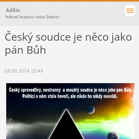
Adikia
bohyně bezpráví sestra Iusticie
Český soudce je něco jako
pán Bůh
08.09.2014 22:49