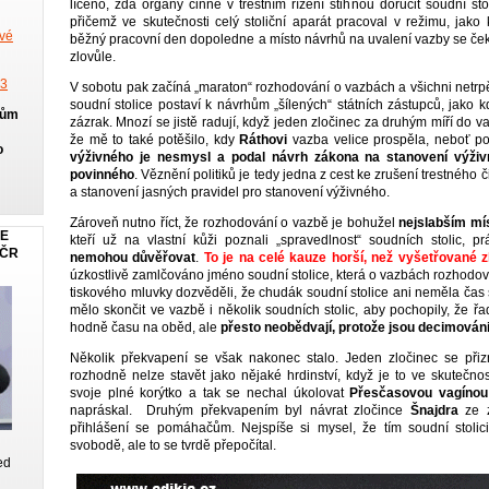
líčeno, zda orgány činné v trestním řízení stihnou doručit soudní sto
přičemž ve skutečnosti celý stoliční aparát pracoval v režimu, jako
ové
běžný pracovní den dopoledne a místo návrhů na uvalení vazby se čeka
zlovůle.
13
V sobotu pak začíná „maraton“ rozhodování o vazbách a všichni netrpěl
soudní stolice postaví k návrhům „šílených“ státních zástupců, jako 
jům
zázrak. Mnozí se jistě radují, když jeden zločinec za druhým míří do 
že mě to také potěšilo, kdy
Ráthovi
vazba velice prospěla, neboť po
o
výživného je nesmysl a podal návrh zákona na stanovení výživ
povinného
. Věznění politiků je tedy jedna z cest ke zrušení trestného
a stanovení jasných pravidel pro stanovení výživného.
Zároveň nutno říct, že rozhodování o vazbě je bohužel
nejslabším mí
JE
kteří už na vlastní kůži poznali „spravedlnost“ soudních stolic, 
 ČR
nemohou důvěřovat
.
To je na celé kauze horší, než vyšetřované zl
úzkostlivě zamlčováno jméno soudní stolice, která o vazbách rozhodov
tiskového mluvky dozvěděli, že chudák soudní stolice ani neměla čas
mělo skončit ve vazbě i několik soudních stolic, aby pochopily, že 
hodně času na oběd, ale
přesto neobědvají, protože jsou decimová
Několik překvapení se však nakonec stalo. Jeden zločinec se přizna
rozhodně nelze stavět jako nějaké hrdinství, když je to ve skutečnos
svoje plné korýtko a tak se nechal úkolovat
Přesčasovou vagínou
napráskal. Druhým překvapením byl návrat zločince
Šnajdra
ze z
přihlášení se pomáhačům. Nejspíše si mysel, že tím soudní stoli
svobodě, ale to se tvrdě přepočítal.
ed