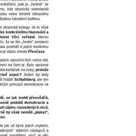
esvědčení, pak je „čestné“ se
, kdo stranický sekretariát
obu nebo trestně stíhaného
akou lukrativní trafikou.
e stranické kolegy. Je tu však
 ke konkrétnímu hlasování
a
tovat Věci veřejné
, kterou
lo, že se tím „čestní“ poslanci
ala podmět k jejich trestnímu
orují vládu zmrda
Přesčase
.
ejich opoziční řeči nelze dát,
neví na čem je. Bylo správné
tat kartáček na zuby,
protože
choř aspol.?
Jeden by tedy
09 hrábě
Schlafnberg
, ale ten
dních principů demokracie ve
dě, se tak mohli přesvědčit,
učasné podobě demokracie a
roti zájmu rozvedených otců,
vně by však neměli „plakat“,
ami.
le jak už bývá jejich zvykem,
atených“ státních zástupců a
pivé vysvětlení, proč je věc