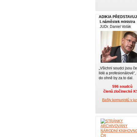
ADIKIA PŘEDSTAVU
I. náměstek ministra
JUDr. Daniel Volák
„Všichni soudci jsou če
lidé a profesionálové“,
do ohně by za to dal.
596 soudců
členů zločinecké 
Bašty komunistů v jus