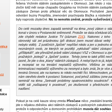
řešena Vrchním státním zastupitelstvím v Olomouci. Jak nikdo z ná
zločin totiž měl svoje chapadlo Grygárka na Vrchním státním zastupitel
zástupce Zeman proto přikázal věc do Olomouce. Pochybné „tan
odvolání buzny Pospíšila, jmenování psychopata Blažka a následně
byly naprosto zbytečné.
Nic to nemohlo změnit, protože vyšetřování j
u
Do celé mozaiky dnes zapadá seminář na téma „nový zákon o státní
konal v únoru v Poslanecké sněmovně. Protože se dala očekávat účas
zde chybět redakce Justice TV (záznam
ZDE
). Nakonec z toho 
obrovský sál zel prázdnotou (při diskusi jsem musel dávat velk
nebylo vidět). Z justičních „špiček“ nepřišel nikdo a jen u jednoho 
nty.eu
neznámých osob, ze kterých se později „vyklubali“ státní zástupci 
„příštipkáři“, ale převážně právě státní zástupci VSZ v Olomouci a zj
pražských „kolegů“ a „špiček“ justice. Tehdy jsme to také příliš nec
jasné, že jde o dva „klany“ státních zástupců. A nebyl bych to já, kdyby
a nezeptal se na trestání neplatičů výživného. Většina ze stá
kriminalizaci neplatičů výživného za nesmysl a bylo znát, že je více
trestná činnost, ale na kameru to nikdo nechtěl říct. Mimochodem, p
.cz
nám otevřelo dveře k poslanci Sokanovi, pod jehož záštitou jsme p
seminář na téma „Setrvalé problémy opatrovnického soudnictví“.
viděl sál „našlapaný k prasknutí“, po zkušenosti s předchozím 
nadšení.
JE
tolce
Pokud je na celé kauze slovy zmrda
Přesčase
něco „mediální brambor
jde o nějakou zběsilou akci státních zástupců a policejních zakuklenc
protože k odposlechům a domovním prohlídkám
musela dát souhlas 
sty