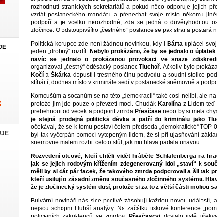
rozhodnutí stranických sekretariátů a pokud něco odporuje jejich př
vzdát poslaneckého mandátu a přenechat svoje místo někomu jinému
podpoří a je vcelku nerozhodné, zda se jedná o důvěryhodnou os
zločince. O odstoupivšího „čestného“ poslance se pak strana postará něj
Politická korupce zde není žádnou novinkou, kdy i
Bárta
uplácel svoj
JE
jeden „drobný“ rozdíl.
Nebylo prokázáno, že by se jednalo o úplatek
navíc se jednalo o prokázanou provokaci ve snaze zdiskredi
organizoval „čestný“ ódésácký poslanec
Tluchoř
. Ačkoliv bylo prokáza
Kočí
a
Škárka
dopustili trestného činu podvodu a soudní stolice pod
stíhání, dodnes místo v kriminále sedí v poslanecké sněmovně a podp
Komoušům a socanům se na této „demokracii“ také cosi nelibí, ale na j
z
protože jim jde pouze o převzetí moci. Chudák
Karolína
z Lidem teď 
přeběhnout od véček a podpořit zmrda
Přesčase
nebo by si měla chys
je stejná prodejná politická děvka a patří do kriminálu jako Tlu
očekával, že se k tomu postaví čelem předseda „demokratické“ TOP 
UJE
byl tak vyčerpán pomocí vytopeným lidem, že si při ujasňování zákla
sněmovně málem rozbil čelo o stůl, jak mu hlava padala únavou.
Rozvedení otcové, kteří chtěli vidět hráběte Schlafenberga na hra
jak se jejich rodovým křížením zdegenerovaný idol „staví“ k so
měli by si dát pár facek, že takového zmrda podporovali a šli tak p
kteří usilují o zásadní změnu současného zločinného systému. Hla
že je zločinecký systém dusí, protože si za to z větší části mohou s
Bulvární novináři nás sice poctivě zásobují každou novou událostí, a
nejsou schopni hlubší analýzy. Na začátku tiskové konference „pom
policejních zakuklenců se zmrdovi
Přesčasovi
dostalo jistě překva