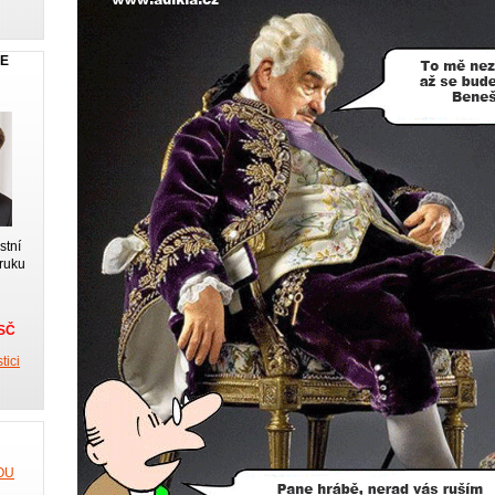
JE
stní
 ruku
KSČ
tici