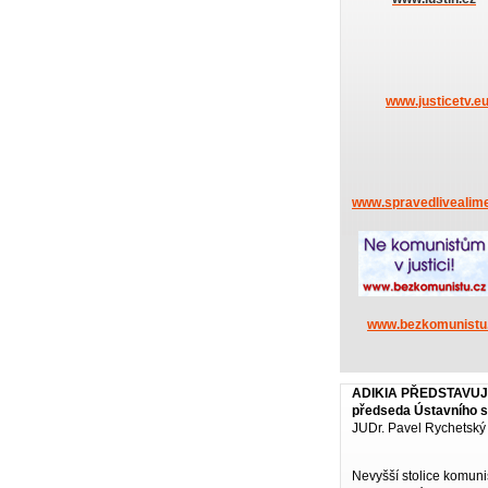
www.justicetv.e
www.spravedlivealime
www.bezkomunistu
ADIKIA PŘEDSTAVU
předseda Ústavního s
JUDr. Pavel Rychetský
Nevyšší stolice komuni