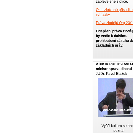
zaplevelené stolice.
Otec zločinné přísudk
vyhlášky
Práva zlodějů Org.23/
Odepření práva zlodě
by vedlo k dalšímu
prohloubení zásahu d
základních práv.
ADIKIA PŘEDSTAVU
ministr spravedlnosti
JUDr: Pavel Blažek
Vyšší kultura se hn
pozná!