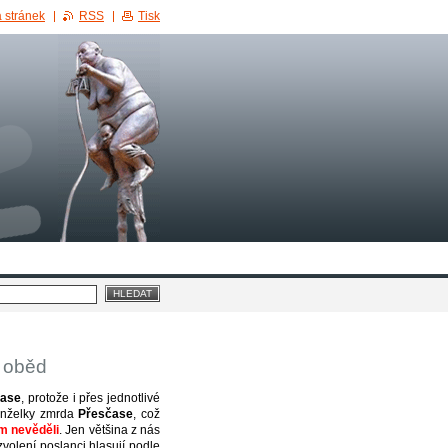
 stránek
RSS
Tisk
a oběd
čase
, protože i přes jednotlivé
manželky zmrda
Přesčase
, což
m nevěděli
. Jen většina z nás
zvolení poslanci hlasují podle