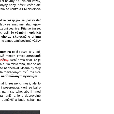
lici návrhy na uvalení vazby,
 kdyby nebyl pátek večer, ale
la se kontrola z Ministerstva
ivě čekají, jak se „nezávislá“
kdyby se snad měl stát nějaký
vazební věznice. Přiznávám se,
chopil, že
věznění neplatičů
ného ze skutečného příjmu
 činu zanedbání povinné výživy
stem na celé kauze
, kdy lidé,
právě tomuto kroku
absolutně
očiny.
Není proto divu, že je
ala. Na místo toho jsme se od
 se naobědvat. Možná by tedy
řada rozvedených otců má sice
ni nepřiměřeným výživným.
l k trestné činnosti, ale to
ti poseroutka, který se bál o
, na místo toho, aby jí hned
ahraničí a jeho dobrovolné
ci obměkčí a bude stíhán na