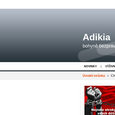
Adikia
bohyně bezpráví
NOVINKY
VÝŽIV
Úvodní stránka
Ch