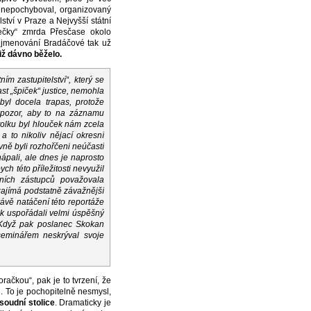
s nepochyboval, organizovaný
ství v Praze a Nejvyšší státní
ečky“ zmrda Přesčase okolo
 jmenování Bradáčové tak už
iž dávno běželo.
m zastupitelství“, který se
t „špiček“ justice, nemohla
byl docela trapas, protože
ý pozor, aby to na záznamu
stolku byl hlouček nám zcela
a to nikoliv nějací okresní
evně byli rozhořčeni neúčastí
hápali, ale dnes je naprosto
ch této příležitosti nevyužil
tních zástupců považovala
 zajímá podstatně závažnější
rávě natáčení této reportáže
ak uspořádali velmi úspěšný
 Když pak poslanec Skokan
seminářem neskrýval svoje
ačkou“, pak je to tvrzení, že
ů. To je pochopitelně nesmysl,
soudní stolice
. Dramaticky je