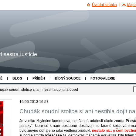
Úvodní stránka
Mapa
 sestra Iusticie
NÉ
BLOG
PŘÍBĚH
BÍDNÝ SOUDCE
FOTOGALERIE
udák soudní stolice si ani nestihla dojít na oběd
16.06.2013 16:57
Chudák soudní stolice si ani nestihla dojít n
Je vcelku zbytečné komentovat současné události okolo zmrda
Přes
„střípky“, které se k nám postupně dostávají, se kromě špiclování 
bylo zjevně odhaleno jako vedlejší produkt,
nestalo nic, o čem bycho
si podle zmrda
Přesčase
tu „demokracii“ špatně vysvětlila, kdy lidem 