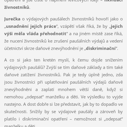
živnostníků
.
Jurečka
o výdajových paušálech živnostníků hovoří jako o
„
usnadnění jejich práce
“, vzápětí však říká, že by „
jejich
výši měla vláda přehodnotit
“ a na jiném místě zase říká,
že nucení živnostníků ke zrušení paušálních výdajů a vedení
účetnictví skrze daňové znevýhodnění je „
diskriminační
“.
A co si jako ten kretén myslí, k čemu dojde snížením
výdajových paušálů? Zvýší se tím daňové základy a tím také
daňové zatížení živnostníků. Pak je tedy úplně jedno, zda
jsou živnostníci při uplatňování paušálních výdajů daňově
znevýhodněni a zaplatí mnohem větší daně, když si
nemohou „odepsat“ manželku a děti. Ve výsledku to vyjde
nastejno. A dost dobře si lze představit, jak by to dopadlo ve
skutečnosti. Snížily by se výdajové paušály a zároveň by
platilo i diskriminační opatření – nemožnost si „odepsat“
manželku a děti.