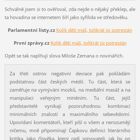
Schválně jsem si to ověřoval, zda nejde o nějaký překlep, ale
ta hovadina se internetem šíří jako syfilida ve středověku.
Parlamentní listy.cz
Kolik dětí máš, tolikrát jsi potrestán
První zprávy.cz
Kolik dětí máš, tolikrát jsi potrestán
Opět se tak naplňují slova Miloše Zemana o novinářích.
Za třetí ostrov negativní deviace pak pokládám
podstatnou část českých médií. Tu část, která se
zaměřuje na vymývání mozků, na mediální masáž a na
manipulaci veřejným míněním. Tu část, jejíž
představitelé vynikají pozoruhodnou kombinací
minimálních znalostí a maximálního sebevědomí.
Upovídaní komentátoři, kteří píší o všem a nerozumějí
ničemu, mně připomínají Čapkovu definici literárního
kritika. Jako člověka, který radí spisovateli, jak by on