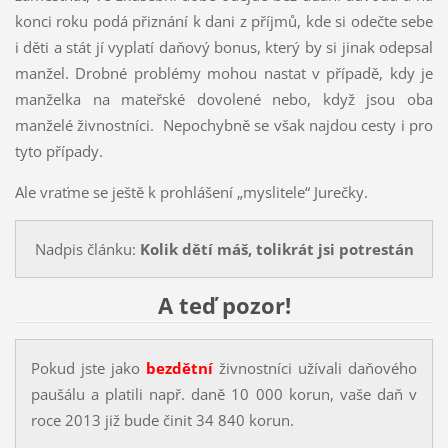
konci roku podá přiznání k dani z příjmů, kde si odečte sebe
i děti a stát jí vyplatí daňový bonus, který by si jinak odepsal
manžel. Drobné problémy mohou nastat v případě, kdy je
manželka na mateřské dovolené nebo, když jsou oba
manželé živnostníci. Nepochybně se však najdou cesty i pro
tyto případy.
Ale vraťme se ještě k prohlášení „myslitele“ Jurečky.
Nadpis článku:
Kolik dětí máš, tolikrát jsi potrestán
A teď pozor!
Pokud jste jako
bezdětní
živnostníci užívali daňového
paušálu a platili např. daně 10 000 korun, vaše daň v
roce 2013 již bude činit 34 840 korun.