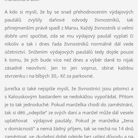
A kdo si myslí, že by se snad přehodnocením výdajových
paušálů zvýšily daňové odvody živnostníků, tak
přinejmenším právě spadl z Marsu. Každý živnostník si velmi
dobře umí spočítat, zda se mu výdajový paušál vyplatí či
nikoliv a tak i dnes řada živnostníků normálně dál vede
účetnictví. Snížením výdajových paušálů tedy dojde pouze
k tomu, že jich bude více než dnes a výběr daně to nijak
zásadně neovlivní. Jen to jen vopruz, sbírat každou
stvrzenku i na blbých 30,- Kč za parkovné.
Jurečka si také nejspíše myslí, že živnostníci jsou pitomci a
s Kalouskovým bastardem se nedokážou vypořádat. Přitom
je to tak jednoduché. Pokud manželka chodí do zaměstnání,
tak si děti „odepíše“ ze svých daní a manžel může dál vesele
uplatňovat výdajové paušály. Pokud je manželka „žena
v domácnosti“ a nemá žádný příjem, tak se nechá na 14 dnů
zaměstnat, ve zkušební době odejde bez udání důvodu a na