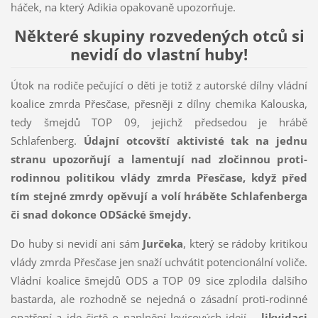
háček, na který Adikia opakovaně upozorňuje.
Některé skupiny rozvedených otců si
nevidí do vlastní huby!
Útok na rodiče pečující o děti je totiž z autorské dílny vládní
koalice zmrda Přesčase, přesněji z dílny chemika Kalouska,
tedy šmejdů TOP 09, jejichž předsedou je hrábě
Schlafenberg.
Údajní otcovští aktivisté tak na jednu
stranu upozorňují a lamentují nad zločinnou proti-
rodinnou politikou vlády zmrda Přesčase, když před
tím stejné zmrdy opěvují a volí hráběte Schlafenberga
či snad dokonce ODSácké šmejdy.
Do huby si nevidí ani sám
Jurčeka
, který se rádoby kritikou
vlády zmrda Přesčase jen snaží uchvátit potencionální voliče.
Vládní koalice šmejdů ODS a TOP 09 sice zplodila dalšího
bastarda, ale rozhodně se nejedná o zásadní proti-rodinné
opatření a jde čistě o naplnění levicových idejí –
likvidaci