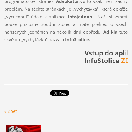
programátorovi stránek
Advokátor.cz
to však není žádný
problém. Na těchto stránkách je „vychytávka“, která dokáže
„vycucnout“ údaje z aplikace
InfoJednání
. Stačí si vybrat
pouze příslušný soudní stolec a máte přehled o všech
nařízených jednáních na několik dnů dopředu.
Adikia
tuto
skvělou „vychytávku“ nazvala
InfoStolice.
Vstup do aplik
InfoStolice
ZD
« Zpět