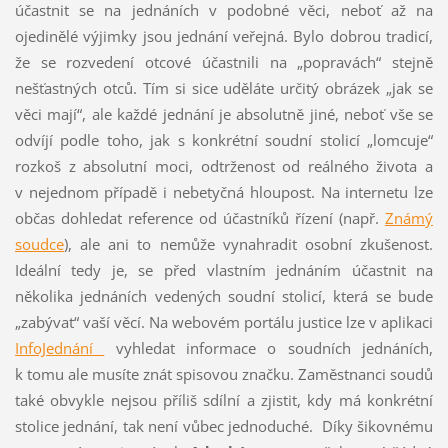
účastnit se na jednáních v podobné věci, neboť až na
ojedinělé výjimky jsou jednání veřejná. Bylo dobrou tradicí,
že se rozvedení otcové účastnili na „popravách“ stejně
nešťastných otců. Tím si sice uděláte určitý obrázek „jak se
věci mají“, ale každé jednání je absolutně jiné, neboť vše se
odvíjí podle toho, jak s konkrétní soudní stolicí „lomcuje“
rozkoš z absolutní moci, odtrženost od reálného života a
v nejednom případě i nebetyčná hloupost. Na internetu lze
občas dohledat reference od účastníků řízení (např.
Známý
soudce
), ale ani to nemůže vynahradit osobní zkušenost.
Ideální tedy je, se před vlastním jednáním účastnit na
několika jednáních vedených soudní stolicí, která se bude
„zabývat“ vaší věcí. Na webovém portálu justice lze v aplikaci
InfoJednání
vyhledat informace o soudních jednáních,
k tomu ale musíte znát spisovou značku. Zaměstnanci soudů
také obvykle nejsou příliš sdílní a zjistit, kdy má konkrétní
stolice jednání, tak není vůbec jednoduché. Díky šikovnému