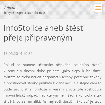
Adikia
bohyně bezpráví sestra Iusticie
InfoStolice aneb štěstí
přeje připraveným
13.05.2014 10:36
Pokud se stanete účastníky nějakého soudního řízení,
k čemuž v dnešní době přijdete „jako slepý k houslím“,
můžete se třeba naučit nazpaměť všechny potřebné zákony
a prostudovat stovky judikátů k dané věci, ale stejně vám to
bude prd platné, protože o vašem životě zde rozhoduje
mravní lidský odpad, nad kterým není žádná kontrola a tak
si dělá, co se mu zlíbí. Asi nejlepší „justiční školou“ je tedy