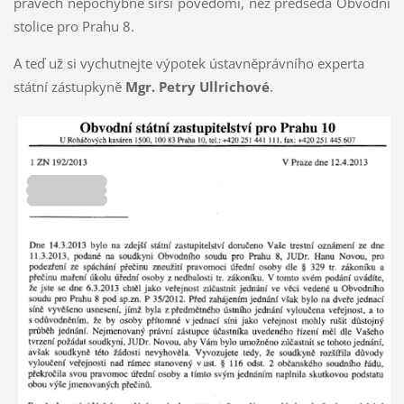
právech nepochybně širší povědomí, než předseda Obvodní
stolice pro Prahu 8.
A teď už si vychutnejte výpotek ústavněprávního experta
státní zástupkyně
Mgr. Petry Ullrichové
.