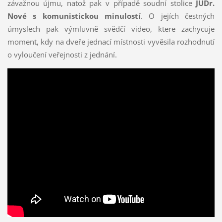
závažnou újmu, natož pak v případě soudní stolice
JUDr.
Nové s komunistickou minulostí
. O jejích čestných
úmyslech pak výmluvně svědčí video, ktere zachycuje
moment, kdy na dveře jednací místnosti vyvěsila rozhodnutí
o vyloučení veřejnosti z jednání.