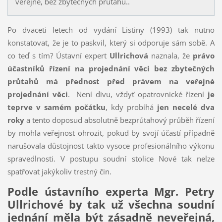
veřejně, bez zbytečných průtahů..
Po dvaceti letech od vydání Listiny (1993) tak nutno
konstatovat, že je to paskvil, který si odporuje sám sobě. A
co teď s tím? Ústavní expert
Ullrichová
naznala, že
právo
účastníků řízení na projednání věci bez zbytečných
průtahů má přednost před právem na veřejné
projednání věci
. Není divu, vždyť opatrovnické řízení
je
teprve v samém počátku
, kdy probíhá
jen necelé dva
roky
a tento doposud absolutně bezprůtahový průběh řízení
by mohla veřejnost ohrozit, pokud by svojí účastí případně
narušovala důstojnost takto vysoce profesionálního výkonu
spravedlnosti. V postupu soudní stolice Nové tak nelze
spatřovat jakýkoliv trestný čin.
Podle ústavního experta Mgr. Petry
Ullrichové by tak už všechna soudní
jednání měla být zásadně neveřejná,