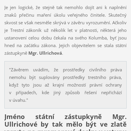
Je jen logické, že stejně tak nemohlo dojít ani k naplnění
znaků přečinu maření úkolu veřejného činitele. Skutečný
skvost se však nesměle skrývá v závěru vyrozumění. Ačkoliv
je Trestní zákoník už několik let v platnosti, některá jeho
ustanovení celou dobu čekala na svého Kolumba, byť jsou
hned na začátku zákona. Jejich objevitelem se stala státní
zástupkyně
Mgr. Ullrichová
.
"Závěrem uvádím, že prostředky civilního práva
nemohu být suplovány prostředky trestního práva,
když tyto jsou až krajní možností právní ochrany
v případech, kde jiný způsob řešení nepřichází
v úvahu."
Jméno státní zástupkyně Mgr.
Ullrichové by tak mělo být ve zlatě