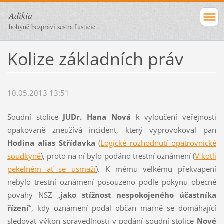
Adikia
bohyně bezpráví sestra Iusticie
Kolize základních práv
10.05.2013 13:51
Soudní stolice
JUDr. Hana Nová
k vyloučení veřejnosti
opakovaně zneužívá incident, který vyprovokoval pan
Hodina alias Střídavka
(
Logické rozhodnutí opatrovnické
soudkyně
), proto na ní bylo podáno trestní oznámení (
V kotli
pekelném ať se usmaží
). K mému velkému překvapení
nebylo trestní oznámení posouzeno podle pokynu obecné
povahy NSZ „
jako stížnost nespokojeného účastníka
řízení
“, kdy oznámení podal občan marně se domáhající
sledovat výkon spravedlnosti v podání soudní stolice
Nové