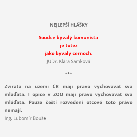
NEJLEPŚÍ HLÁŠKY
Soudce bývalý komunista
je totéž
jako bývalý černoch.
JUDr. Klára Samková
***
Zvířata na území ČR mají právo vychovávat svá
mláďata. I opice v ZOO mají právo vychovávat svá
mláďata. Pouze čeští rozvedení otcové toto právo
nemají.
Ing. Lubomír Bouše