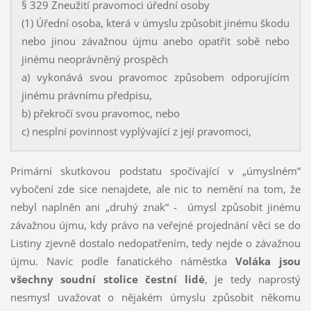
§ 329 Zneužití pravomoci úřední osoby
(1) Úřední osoba, která v úmyslu způsobit jinému škodu
nebo jinou závažnou újmu anebo opatřit sobě nebo
jinému neoprávněný prospěch
a) vykonává svou pravomoc způsobem odporujícím
jinému právnímu předpisu,
b) překročí svou pravomoc, nebo
c) nesplní povinnost vyplývající z její pravomoci,
Primární skutkovou podstatu spočívající v „úmyslném“
vybočení zde sice nenajdete, ale nic to nemění na tom, že
nebyl naplněn ani „druhý znak“ - úmysl způsobit jinému
závažnou újmu, kdy právo na veřejné projednání věci se do
Listiny zjevně dostalo nedopatřením, tedy nejde o závažnou
újmu. Navíc podle fanatického náměstka
Voláka jsou
všechny soudní stolice čestní lidé
, je tedy naprostý
nesmysl uvažovat o nějakém úmyslu způsobit někomu