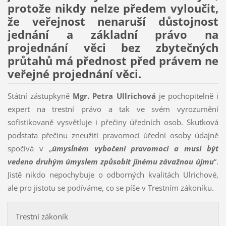
protože nikdy nelze předem vyloučit,
že veřejnost nenaruší důstojnost
jednání a základní právo na
projednání věci bez zbytečných
průtahů má přednost před právem ne
veřejné projednání věci.
Státní zástupkyně
Mgr. Petra Ullrichová
je pochopitelně i
expert na trestní právo a tak ve svém vyrozumění
sofistikovaně vysvětluje i přečiny úředních osob. Skutková
podstata přečinu zneužití pravomoci úřední osoby údajně
spočívá v „
úmyslném vybočení pravomoci a musí být
vedeno druhým úmyslem způsobit jinému závažnou újmu
“.
Jistě nikdo nepochybuje o odborných kvalitách Ulrichové,
ale pro jistotu se podíváme, co se píše v Trestním zákoníku.
Trestní zákoník