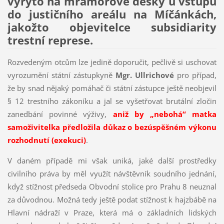
vyryto na mramorové desky u vstupu
do justičního areálu na Míčánkách,
jakožto objevitelce subsidiarity
trestní represe.
Rozvedeným otcům lze jedině doporučit, pečlivě si uschovat
vyrozumění státní zástupkyně
Mgr. Ullrichové
pro případ,
že by snad nějaký pomáhač či státní zástupce ještě neobjevil
§ 12 trestního zákoníku a jal se vyšetřovat brutální zločin
zanedbání povinné výživy,
aniž by „nebohá“ matka
samoživitelka předložila důkaz o bezúspěšném výkonu
rozhodnutí (exekuci)
.
V daném případě mi však uniká, jaké další prostředky
civilního práva by měl využít návštěvník soudního jednání,
když stížnost předseda Obvodní stolice pro Prahu 8 neuznal
za důvodnou. Možná tedy ještě podat stížnost k hajzbábě na
Hlavní nádraží v Praze, která má o základních lidských