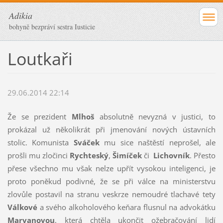
Adikia
bohyně bezpráví sestra Iusticie
Loutkaři
29.06.2014 22:14
Že se prezident
Mlhoš
absolutně nevyzná v justici, to
prokázal už několikrát při jmenování nových ústavních
stolic. Komunista
Sváček
mu sice naštěstí neprošel, ale
prošli mu zločinci
Rychteský
,
Šimíček
či
Lichovník
. Přesto
přese všechno mu však nelze upřít vysokou inteligenci, je
proto poněkud podivné, že se při válce na ministerstvu
zlovůle postavil na stranu veskrze nemoudré tlachavé tety
Válkové
a svého alkoholového keňara flusnul na advokátku
Marvanovou
, která chtěla ukončit ožebračování lidí