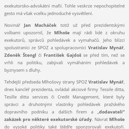
exekutorsko-advokátní mafií. Tohle veskrze nepochopitelné
gesto má však vcelku jednoduché vysvětlení.
Novinář
Jan Macháček
totiž už před prezidentskými
volbami upozornil, že
Mlhoše
mají rádi lidé z okruhu
exekutorů, správců pohledávek a vymahačů. Jeho blízcí
spolustraníci ze SPOZ a spolupracovníci
Vratislav Mynář
,
Zdeněk Štengl
či
František Gajdoš
se před tím, než se
vrhli na politiku, zabývali vymáháním pohledávek a
byznysem s dluhy.
Tehdejší předseda Mlhošovy strany SPOZ
Vratislav Mynář
,
dnes kancléř prezidenta, ovládal akciové firmy Tessile ditta,
Tesille ditta services či Credit Management, které byly
správci a druhotnými vlastníky pohledávek pražského
dopravního podniku a dalších firem a „
dodavateli“
zakázek pro některé exekutorské úřady
. Návrat
Mlhoše
do vysoké politiky také štědře sponzorovali exekutoři.