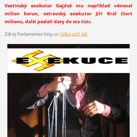
Vsetínský exekutor Gajdoš mu například věnoval
milion korun, ostravský exekutor Jiří Král čtvrt
milionu, další poslali dary do sta tisíc.
Zdroj Parlamentní listy.cz
Válka zuří dál