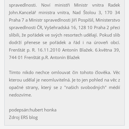
spravedlnosti. Noví ministři Ministr vnitra Radek
John.Kancelář ministra vnitra, Nad Štolou 3, 170 34
Praha 7 a Ministr spravedlnosti Jiří Pospíšil, Ministerstvo
spravedlnosti ČR, Vyšehradská 16, 128 10 Praha 2 přeci
slíbili, že pořádek ve svých resortech udělají. Pokud slib
dodrží přenese se pořádek a řád i na úroveň obcí.
Frenštát p. R. 16.11.2010 Antonín Blažek. 6.května 39,
744 01 Frenštát p.R. Antonín Blažek
Tímto nikdo nechce omlouvat čin tohoto člověka. Věc
kterou udělal je neomluvitelná. Je to jen pohled na věc z
opačné strany, který se z "našich svobodných" médií
nedozvíme.
podepsán:hubert honka
Zdroj ERS blog