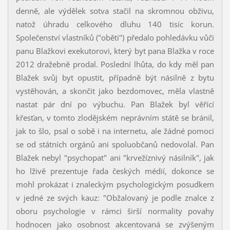
denně, ale výdělek sotva stačil na skromnou obživu,
natož úhradu celkového dluhu 140 tisíc korun.
Společenství vlastníků ("oběti") předalo pohledávku vůči
panu Blažkovi exekutorovi, který byt pana Blažka v roce
2012 dražebně prodal. Poslední lhůta, do kdy měl pan
Blažek svůj byt opustit, případně být násilně z bytu
vystěhován, a skončit jako bezdomovec, měla vlastně
nastat pár dní po výbuchu. Pan Blažek byl věřící
křesťan, v tomto zlodějském neprávním státě se bránil,
jak to šlo, psal o sobě i na internetu, ale žádné pomoci
se od státních orgánů ani spoluobčanů nedovolal. Pan
Blažek nebyl "psychopat" ani "krvežíznivý násilník", jak
ho lživě prezentuje řada českých médií, dokonce se
mohl prokázat i znaleckým psychologickým posudkem
v jedné ze svých kauz: "Obžalovaný je podle znalce z
oboru psychologie v rámci širší normality povahy
hodnocen jako osobnost akcentovaná se zvýšeným