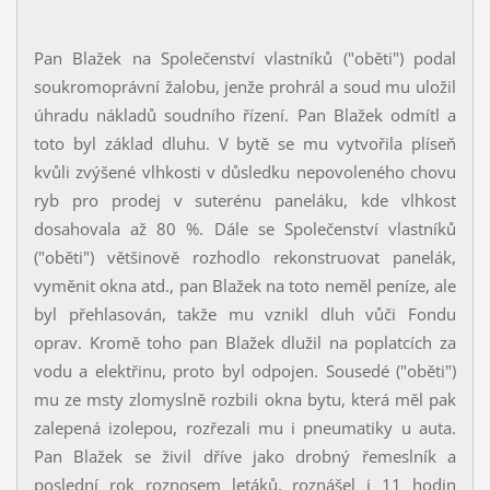
Pan Blažek na Společenství vlastníků ("oběti") podal
soukromoprávní žalobu, jenže prohrál a soud mu uložil
úhradu nákladů soudního řízení. Pan Blažek odmítl a
toto byl základ dluhu. V bytě se mu vytvořila plíseň
kvůli zvýšené vlhkosti v důsledku nepovoleného chovu
ryb pro prodej v suterénu paneláku, kde vlhkost
dosahovala až 80 %. Dále se Společenství vlastníků
("oběti") většinově rozhodlo rekonstruovat panelák,
vyměnit okna atd., pan Blažek na toto neměl peníze, ale
byl přehlasován, takže mu vznikl dluh vůči Fondu
oprav. Kromě toho pan Blažek dlužil na poplatcích za
vodu a elektřinu, proto byl odpojen. Sousedé ("oběti")
mu ze msty zlomyslně rozbili okna bytu, která měl pak
zalepená izolepou, rozřezali mu i pneumatiky u auta.
Pan Blažek se živil dříve jako drobný řemeslník a
poslední rok roznosem letáků, roznášel i 11 hodin