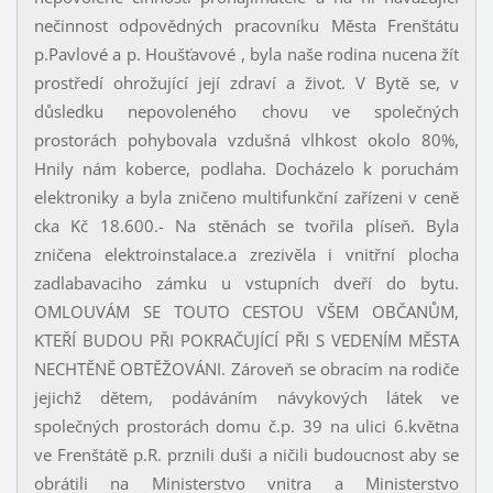
nečinnost odpovědných pracovníku Města Frenštátu
p.Pavlové a p. Houšťavové , byla naše rodina nucena žít
prostředí ohrožující její zdraví a život. V Bytě se, v
důsledku nepovoleného chovu ve společných
prostorách pohybovala vzdušná vlhkost okolo 80%,
Hnily nám koberce, podlaha. Docházelo k poruchám
elektroniky a byla zničeno multifunkční zařízeni v ceně
cka Kč 18.600.- Na stěnách se tvořila plíseň. Byla
zničena elektroinstalace.a zrezivěla i vnitřní plocha
zadlabavaciho zámku u vstupních dveří do bytu.
OMLOUVÁM SE TOUTO CESTOU VŠEM OBČANŮM,
KTEŘÍ BUDOU PŘI POKRAČUJÍCÍ PŘI S VEDENÍM MĚSTA
NECHTĚNĚ OBTĚŽOVÁNI. Zároveň se obracím na rodiče
jejichž dětem, podáváním návykových látek ve
společných prostorách domu č.p. 39 na ulici 6.května
ve Frenštátě p.R. prznili duši a ničili budoucnost aby se
obrátili na Ministerstvo vnitra a Ministerstvo