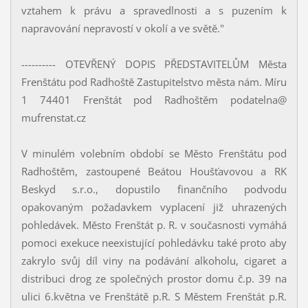
vztahem k právu a spravedlnosti a s puzením k
napravování nepravostí v okolí a ve světě."
---------- OTEVŘENÝ DOPIS PŘEDSTAVITELŮM Města
Frenštátu pod Radhoště Zastupitelstvo města nám. Míru
1 74401 Frenštát pod Radhoštěm podatelna@
mufrenstat.cz
V minulém volebním období se Město Frenštátu pod
Radhoštěm, zastoupené Beátou Houšťavovou a RK
Beskyd s.r.o., dopustilo finančního podvodu
opakovaným požadavkem vyplacení již uhrazených
pohledávek. Město Frenštát p. R. v současnosti vymáhá
pomoci exekuce neexistující pohledávku také proto aby
zakrylo svůj díl viny na podávání alkoholu, cigaret a
distribuci drog ze společných prostor domu č.p. 39 na
ulici 6.května ve Frenštátě p.R. S Městem Frenštát p.R.