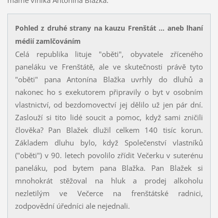
máme viníka Antonína Blažka.
Pohled z druhé strany na kauzu Frenštát ... aneb lhaní
médií zamlčováním
Celá republika lituje "oběti", obyvatele zříceného
paneláku ve Frenštátě, ale ve skutečnosti právě tyto
"oběti" pana Antonína Blažka uvrhly do dluhů a
nakonec ho s exekutorem připravily o byt v osobním
vlastnictví, od bezdomovectví jej dělilo už jen pár dní.
Zaslouží si tito lidé soucit a pomoc, když sami zničili
člověka? Pan Blažek dlužil celkem 140 tisíc korun.
Základem dluhu bylo, když Společenství vlastníků
("oběti") v 90. letech povolilo zřídit Večerku v suterénu
paneláku, pod bytem pana Blažka. Pan Blažek si
mnohokrát stěžoval na hluk a prodej alkoholu
nezletilým ve Večerce na frenštátské radnici,
zodpovědní úředníci ale nejednali.