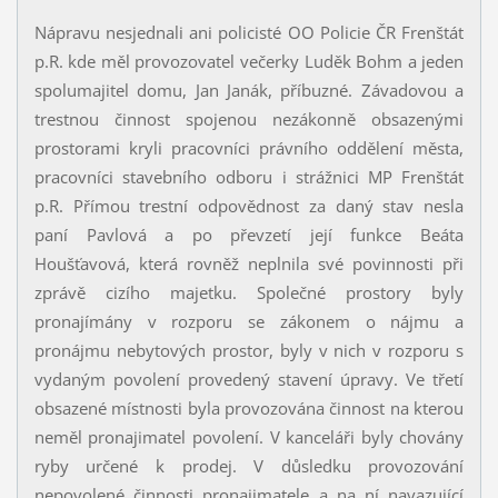
Nápravu nesjednali ani policisté OO Policie ČR Frenštát
p.R. kde měl provozovatel večerky Luděk Bohm a jeden
spolumajitel domu, Jan Janák, příbuzné. Závadovou a
trestnou činnost spojenou nezákonně obsazenými
prostorami kryli pracovníci právního oddělení města,
pracovníci stavebního odboru i strážnici MP Frenštát
p.R. Přímou trestní odpovědnost za daný stav nesla
paní Pavlová a po převzetí její funkce Beáta
Houšťavová, která rovněž neplnila své povinnosti při
zprávě cizího majetku. Společné prostory byly
pronajímány v rozporu se zákonem o nájmu a
pronájmu nebytových prostor, byly v nich v rozporu s
vydaným povolení provedený stavení úpravy. Ve třetí
obsazené místnosti byla provozována činnost na kterou
neměl pronajimatel povolení. V kanceláři byly chovány
ryby určené k prodej. V důsledku provozování
nepovolené činnosti pronajimatele a na ní navazující