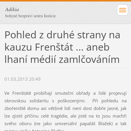
Adikia
bohyně bezpráví sestra Iusticie
Pohled z druhé strany na
kauzu Frenštát ... aneb
lhaní médií zamlčováním
01.03.2013 20:49
Ve Frenštátě probíhají smuteční obřady a lidé projevují
obrovskou solidaritu s poškozenými. Při pohledu na
zbořeniště domu asi většině lidí není dost dobře jasné, jak
lze zjistit příčinu celé tragédie, ale jistě na to jsou machři
svého oboru (ne jako universální papaláš Blažek) a tak