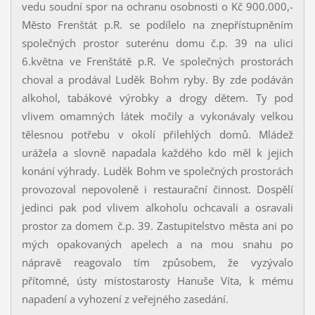
vedu soudní spor na ochranu osobnosti o Kč 900.000,-
Město Frenštát p.R. se podílelo na znepřístupněním
společných prostor suterénu domu č.p. 39 na ulici
6.května ve Frenštátě p.R. Ve společných prostorách
choval a prodával Luděk Bohm ryby. By zde podáván
alkohol, tabákové výrobky a drogy dětem. Ty pod
vlivem omamných látek močily a vykonávaly velkou
tělesnou potřebu v okolí přilehlých domů. Mládež
urážela a slovně napadala každého kdo měl k jejich
konání výhrady. Luděk Bohm ve společných prostorách
provozoval nepovoleně i restaurační činnost. Dospělí
jedinci pak pod vlivem alkoholu ochcavali a osravali
prostor za domem č.p. 39. Zastupitelstvo města ani po
mých opakovaných apelech a na mou snahu po
nápravě reagovalo tím způsobem, že vyzývalo
přítomné, ústy místostarosty Hanuše Víta, k mému
napadení a vyhození z veřejného zasedání.