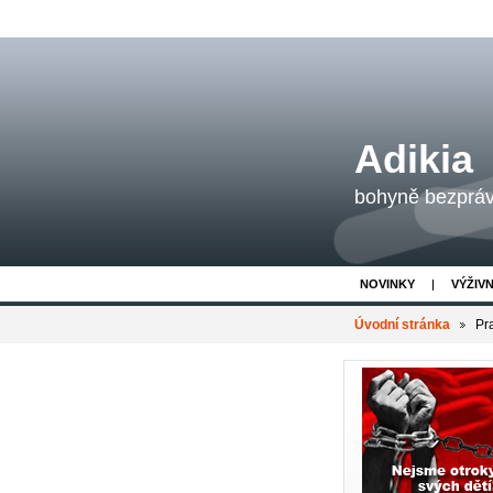
Adikia
bohyně bezpráví
NOVINKY
VÝŽIV
Úvodní stránka
Pr