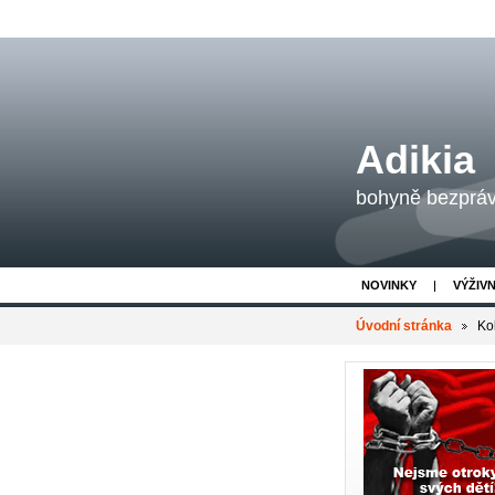
Adikia
bohyně bezpráví
NOVINKY
VÝŽIV
Úvodní stránka
Ko