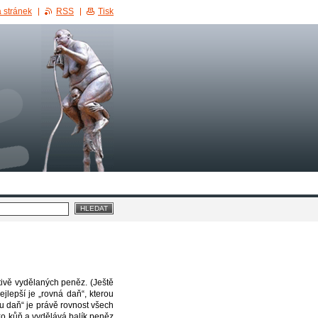
 stránek
RSS
Tisk
ivě vydělaných peněz. (Ještě
jlepší je „rovná daň“, kterou
 daň“ je právě rovnost všech
ko kůň a vydělává balík peněz