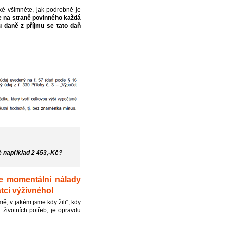
ké všimněte, jak podrobně je
je na straně povinného každá
 daně z příjmu se tato daň
é například 2 453,-Kč?
le momentální nálady
átci výživného!
mě, v jakém jsme kdy žili“, kdy
 životních potřeb, je opravdu