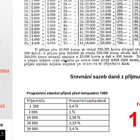
u
nty.eu
Srovnání sazeb daně z příjmu
.cz
ČR