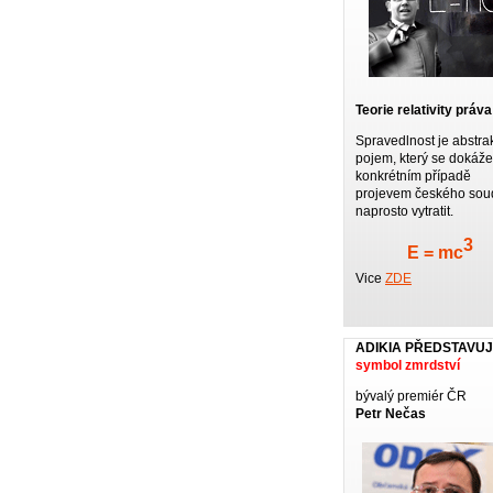
Teorie relativity práva
Spravedlnost je abstrak
pojem, který se dokáže
konkrétním případě
projevem českého sou
naprosto vytratit.
3
E = mc
Vice
ZDE
ADIKIA PŘEDSTAVU
symbol zmrdství
bývalý premiér ČR
Petr Nečas