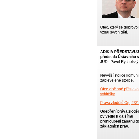
Otec, který se dobrovo
vzdal svých dětí.
ADIKIA PŘEDSTAVU
předseda Ústavního s
JUDr. Pavel Rychetský
Nevyšší stolice komuni
zaplevelené stolice.
Otec zločinné přísudk
vyhlášky
Práva zlodějů Org.23/
Odepření práva zlodě
by vedlo k dalšímu
prohloubení zásahu d
základních práv.