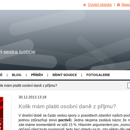
Úvodní stránka
Mapa
 sestra Iusticie
NÉ
BLOG
PŘÍBĚH
BÍDNÝ SOUDCE
FOTOGALERIE
lik mám platiti osobní daně z příjmu?
30.12.2013 13:18
Kolik mám platiti osobní daně z příjmu?
V dnešní době se často vedou spory o pravidlech zdanění našich poct
jednou zdůrazňuji slovo
poctivě
). Jedna skupina zastává názor, že ne
zde máme momentálně ve výši 15 %. Hlavním argumentem pro „rovnou
občanů před touto povinností, tedy bez ohledu na to, zda někdo dře ja