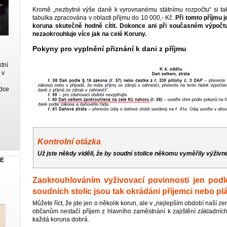
Kromě „nezbytné výše daně k vyrovnanému státnímu rozpočtu“ si ta
tabulka zpracována v oblasti příjmu do 10 000,- Kč.
Při tomto příjmu 
koruna skutečně hodně cítit. Dokonce ani při současném výpočtu
nezaokrouhluje více jak na celé Koruny.
Pokyny pro vyplnění přiznání k dani z příjmu
tní
 v
dce
Kontrolní otázka
Už jste někdy viděli, že by soudní stolice někomu vyměřily výživn
JE
Zaokrouhlováním vyživovací povinnosti jen pod
soudních stolic jsou tak okrádáni příjemci nebo pl
Můžete říct, že jde jen o několik korun, ale v „nejlepším období naší ze
občanům nestačí příjem z hlavního zaměstnání k zajištění základních
každá koruna dobrá.