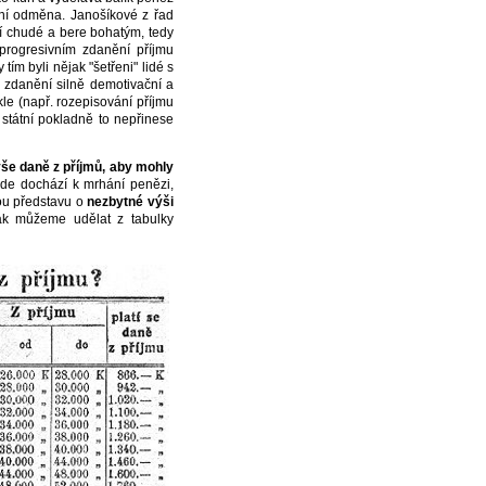
ční odměna. Janošíkové z řad
ří chudé a bere bohatým, tedy
 progresivním zdanění příjmu
ím byli nějak "šetřeni" lidé s
b zdanění silně demotivační a
kle (např. rozepisování příjmu
 státní pokladně to nepřinese
še daně z příjmů, aby mohly
zde dochází k mrhání penězi,
tou představu o
nezbytné výši
ak můžeme udělat z tabulky