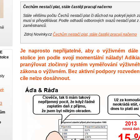
Čechům nestačí plat, stále častěji pracují načerno
Stále většímu počtu Čechů nestačí plat či důchod na pokrytí jejich z
musí si přivydělávat. Podle odhadů odborových svazů nestačí plat z
zaměstnanců.
lně
Zdroj Novinky.cz
Čechům nestačí plat, stále častěji pracují načerno
Je naprosto nepřijatelné, aby o výživném dále
JE
stolice jen podle svojí momentální nálady! Adiki
tolce
pranýřovat zločinný systém vyměřování výživného 
zákona o výživném. Bez aktivní podpory rozveden
sty
cíle nelze dosáhnout.
ové
13
jům
o