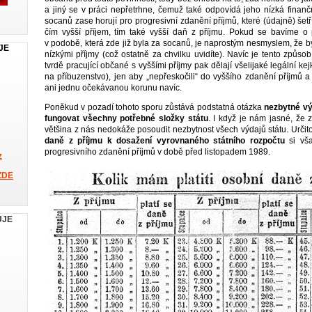
a jiný se v práci nepřetrhne, čemuž také odpovídá jeho nízká finan
socanů zase horují pro progresivní zdanění příjmů, které (údajně) šet
čím vyšší příjem, tím také vyšší daň z příjmu. Pokud se bavíme o
v podobě, která zde již byla za socanů, je naprostým nesmyslem, že by t
JE
nízkými příjmy (což ostatně za chvilku uvidíte). Navíc je tento způso
tvrdě pracující občané s vyššími příjmy pak dělají všelijaké legální kej
na příbuzenstvo), jen aby „nepřeskočili“ do vyššího zdanění příjmů a
ani jednu očekávanou korunu navíc.
Poněkud v pozadí tohoto sporu zůstává podstatná otázka
nezbytné vý
fungovat všechny potřebné složky státu
. I když je nám jasné, že 
většina z nás nedokáže posoudit nezbytnost všech výdajů státu. Urči
daně z příjmu k dosažení vyrovnaného státního rozpočtu
si vš
progresivního zdanění příjmů v době před listopadem 1989.
z
ZDE
UJE