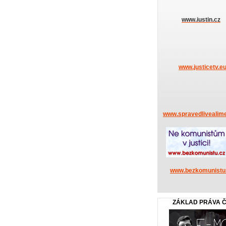
www.iustin.cz
www.justicetv.e
www.spravedlivealime
www.bezkomunistu
ZÁKLAD PRÁVA 