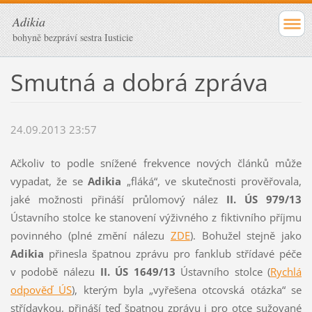
Adikia
bohyně bezpráví sestra Iusticie
Smutná a dobrá zpráva
24.09.2013 23:57
Ačkoliv to podle snížené frekvence nových článků může
vypadat, že se
Adikia
„fláká“, ve skutečnosti prověřovala,
jaké možnosti přináší průlomový nález
II. ÚS 979/13
Ústavního stolce ke stanovení výživného z fiktivního příjmu
povinného (plné změní nálezu
ZDE
). Bohužel stejně jako
Adikia
přinesla špatnou zprávu pro fanklub střídavé péče
v podobě nálezu
II. ÚS 1649/13
Ústavního stolce (
Rychlá
odpověď ÚS
), kterým byla „vyřešena otcovská otázka“ se
střídavkou, přináší teď špatnou zprávu i pro otce sužované