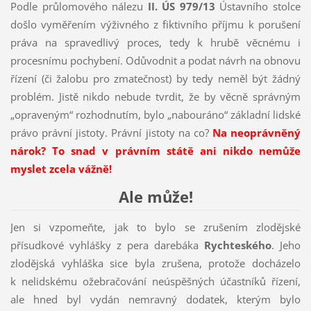
Podle průlomového nálezu
II. ÚS 979/13
Ústavního stolce
došlo vyměřením výživného z fiktivního příjmu k porušení
práva na spravedlivý proces, tedy k hrubě věcnému i
procesnímu pochybení. Odůvodnit a podat návrh na obnovu
řízení (či žalobu pro zmatečnost) by tedy neměl být žádný
problém. Jistě nikdo nebude tvrdit, že by věcně správným
„opraveným“ rozhodnutím, bylo „nabouráno“ základní lidské
právo právní jistoty. Právní jistoty na co?
Na neoprávněný
nárok?
To snad v právním státě ani nikdo nemůže
myslet zcela vážně!
Ale může!
Jen si vzpomeňte, jak to bylo se zrušením zlodějské
přísudkové vyhlášky z pera darebáka
Rychteského
. Jeho
zlodějská vyhláška sice byla zrušena, protože docházelo
k nelidskému ožebračování neúspěšných účastníků řízení,
ale hned byl vydán nemravný dodatek, kterým bylo