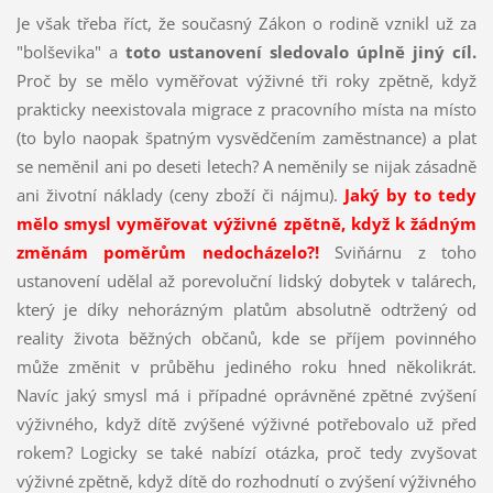
Je však třeba říct, že současný Zákon o rodině vznikl už za
"bolševika" a
toto ustanovení sledovalo úplně jiný cíl.
Proč by se mělo vyměřovat výživné tři roky zpětně, když
prakticky neexistovala migrace z pracovního místa na místo
(to bylo naopak špatným vysvědčením zaměstnance) a plat
se neměnil ani po deseti letech? A neměnily se nijak zásadně
ani životní náklady (ceny zboží či nájmu).
Jaký by to tedy
mělo smysl vyměřovat výživné zpětně, když k žádným
změnám poměrům nedocházelo?!
Sviňárnu z toho
ustanovení udělal až porevoluční lidský dobytek v talárech,
který je díky nehorázným platům absolutně odtržený od
reality života běžných občanů, kde se příjem povinného
může změnit v průběhu jediného roku hned několikrát.
Navíc jaký smysl má i případné oprávněné zpětné zvýšení
výživného, když dítě zvýšené výživné potřebovalo už před
rokem? Logicky se také nabízí otázka, proč tedy zvyšovat
výživné zpětně, když dítě do rozhodnutí o zvýšení výživného