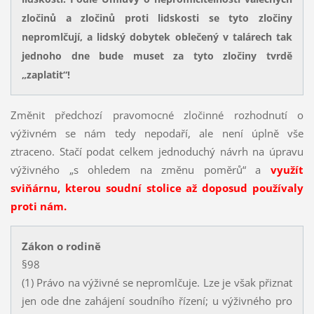
zločinů a zločinů proti lidskosti se tyto zločiny
nepromlčují, a lidský dobytek oblečený v talárech tak
jednoho dne bude muset za tyto zločiny tvrdě
„zaplatit“!
Změnit předchozí pravomocné zločinné rozhodnutí o
výživném se nám tedy nepodaří, ale není úplně vše
ztraceno. Stačí podat celkem jednoduchý návrh na úpravu
výživného „s ohledem na změnu poměrů“ a
využít
sviňárnu, kterou soudní stolice až doposud používaly
proti nám.
Zákon o rodině
§98
(1) Právo na výživné se nepromlčuje. Lze je však přiznat
jen ode dne zahájení soudního řízení; u výživného pro