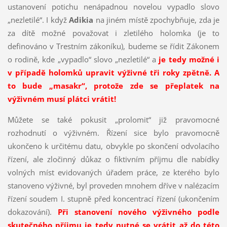
ustanovení potichu nenápadnou novelou vypadlo slovo
„nezletilé“. I když
Adikia
na jiném místě zpochybňuje, zda je
za dítě možné považovat i zletilého holomka (je to
definováno v Trestním zákoníku), budeme se řídit Zákonem
o rodině, kde „vypadlo“ slovo „nezletilé“ a
je tedy možné i
v případě holomků upravit výživné tři roky zpětně. A
to bude „masakr“, protože zde se přeplatek na
výživném musí plátci vrátit!
Můžete se také pokusit „prolomit“ již pravomocné
rozhodnutí o výživném. Řízení sice bylo pravomocně
ukončeno k určitému datu, obvykle po skončení odvolacího
řízení, ale zločinný důkaz o fiktivním příjmu dle nabídky
volných míst evidovaných úřadem práce, ze kterého bylo
stanoveno výživné, byl proveden mnohem dříve v nalézacím
řízení soudem I. stupně před koncentrací řízení (ukončením
dokazování).
Při stanovení nového výživného podle
skutečného příjmu je tedy nutné se vrátit až do této