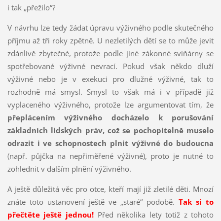
i tak „přežilo“?
V návrhu lze tedy žádat úpravu výživného podle skutečného
příjmu až tři roky zpětně. U nezletilých dětí se to může jevit
zdánlivě zbytečné, protože podle jiné zákonné sviňárny se
spotřebované výživné nevrací. Pokud však někdo dluží
výživné nebo je v exekuci pro dlužné výživné, tak to
rozhodně má smysl. Smysl to však má i v případě již
vyplaceného výživného, protože lze argumentovat tím, že
přeplácením výživného docházelo k porušování
základních lidských práv, což se pochopitelně muselo
odrazit i ve schopnostech plnit výživné do budoucna
(např. půjčka na nepřiměřené výživné), proto je nutné to
zohlednit v dalším plnění výživného.
A ještě důležitá věc pro otce, kteří mají již zletilé děti. Mnozí
znáte toto ustanovení ještě ve „staré“ podobě.
Tak si to
přečtěte ještě jednou!
Před několika lety totiž z tohoto