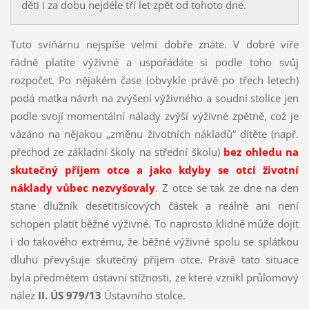
děti i za dobu nejdéle tří let zpět od tohoto dne.
Tuto sviňárnu nejspíše velmi dobře znáte. V dobré víře
řádně platíte výživné a uspořádáte si podle toho svůj
rozpočet. Po nějakém čase (obvykle právě po třech letech)
podá matka návrh na zvýšení výživného a soudní stolice jen
podle svojí momentální nálady zvýší výživné zpětně, což je
vázáno na nějakou „změnu životních nákladů“ dítěte (např.
přechod ze základní školy na střední školu)
bez ohledu na
skutečný příjem otce a jako kdyby se otci životní
náklady vůbec nezvyšovaly
. Z otce se tak ze dne na den
stane dlužník desetitisícových částek a reálně ani není
schopen platit běžné výživné. To naprosto klidně může dojít
i do takového extrému, že běžné výživné spolu se splátkou
dluhu převyšuje skutečný příjem otce. Právě tato situace
byla předmětem ústavní stížnosti, ze které vznikl průlomový
nález
II. ÚS 979/13
Ústavního stolce.