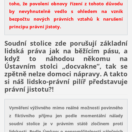
toho, že povolení obnovy řízení z tohoto důvodu
by nevyhnutelně vedlo s ohledem na vznik
bezpočtu nových právních vztahů k narušení
principu právní jistoty.
Soudní stolice zde porušují základní
lidská práva jak na běžícím pásu, a
když to náhodou někomu na
Ústavním stolci „docvakne“, tak se
zpětně nelze domoci nápravy. A takto
si náš lidsko-právní pilíř představuje
právní jistotu?!
Vyměření výživného mimo reálné možnosti povinného
z fiktivního příjmu jen podle momentální nálady
soudní stolice je v právním státě zločinem proti
lidskosti. Podle Úmluvy o nepromlčitelnosti válečných