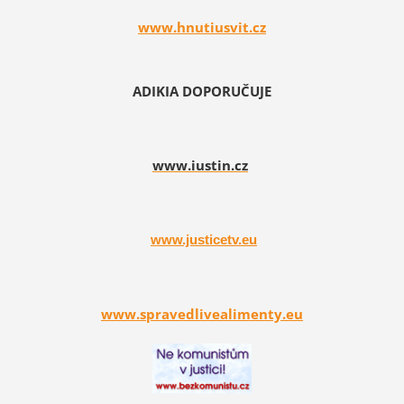
www.hnutiusvit.cz
ADIKIA DOPORUČUJE
www.iustin.cz
www.justicetv.eu
www.spravedlivealimenty.eu