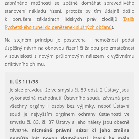
zabráněno možnosti se zpětně domáhat spravedlivého
stanovení nákladů řízení, protože by tím údajně došlo
k porušení základních lidských práv zlodějů (
Další
Rychetského tunel do peněženek slušných občanů
).
Na stejném principu je postavena i nemožnost podat
úspěšný návrh na obnovou řízení či žalobu pro zmatečnost
v souvislosti s novým průlomovým nálezem k výživnému
z fiktivního příjmu.
II. ÚS 111/98
Je sice pravdou, že ve smyslu čl. 89 odst. 2 Ústavy jsou
vykonatelná rozhodnutí Ústavního soudu závazná pro
všechny orgány i osoby bez výjimky, neboť Ústavní
soud je nejvyšším orgánem ochrany ústavnosti ve
smyslu čl. 83, čl. 87 Ústavy a jeho nálezy jsou obecně
závazné,
nicméně právní názor či jeho změna
nemůže být novou skutečností, která by měla