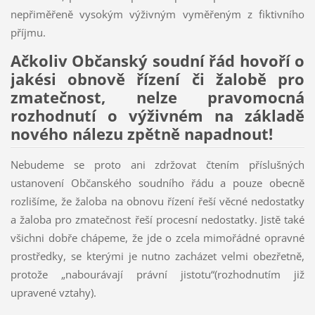
nepřiměřeně vysokým výživným vyměřeným z fiktivního
příjmu.
Ačkoliv Občanský soudní řád hovoří o
jakési obnově řízení či žalobě pro
zmatečnost, nelze pravomocná
rozhodnutí o výživném na základě
nového nálezu zpětně napadnout!
Nebudeme se proto ani zdržovat čtením příslušných
ustanovení Občanského soudního řádu a pouze obecně
rozlišíme, že žaloba na obnovu řízení řeší věcné nedostatky
a žaloba pro zmatečnost řeší procesní nedostatky. Jistě také
všichni dobře chápeme, že jde o zcela mimořádné opravné
prostředky, se kterými je nutno zacházet velmi obezřetně,
protože „nabourávají právní jistotu“(rozhodnutím již
upravené vztahy).