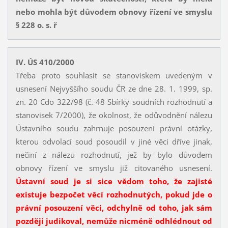
nebo mohla být důvodem obnovy řízení ve smyslu
§ 228 o. s. ř
IV. ÚS 410/2000
Třeba proto souhlasit se stanoviskem uvedeným v
usnesení Nejvyššího soudu ČR ze dne 28. 1. 1999, sp.
zn. 20 Cdo 322/98 (č. 48 Sbírky soudních rozhodnutí a
stanovisek 7/2000), že okolnost, že odůvodnění nálezu
Ústavního soudu zahrnuje posouzení právní otázky,
kterou odvolací soud posoudil v jiné věci dříve jinak,
nečiní z nálezu rozhodnutí, jež by bylo důvodem
obnovy řízení ve smyslu již citovaného usnesení.
Ústavní soud je si sice vědom toho, že zajisté
existuje bezpočet věcí rozhodnutých, pokud jde o
právní posouzení věci, odchylně od toho, jak sám
později judikoval, nemůže nicméně odhlédnout od