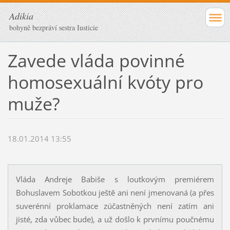
Adikia
bohyně bezpráví sestra Iusticie
Zavede vláda povinné
homosexuální kvóty pro
muže?
18.01.2014 13:55
Vláda Andreje Babiše s loutkovým premiérem
Bohuslavem Sobotkou ještě ani není jmenovaná (a přes
suverénní proklamace zúčastněných není zatím ani
jisté, zda vůbec bude), a už došlo k prvnímu poučnému