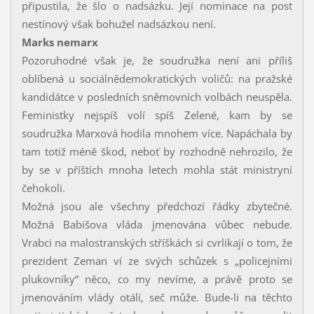
připustila, že šlo o nadsázku. Její nominace na post
nestínový však bohužel nadsázkou není.
Marks nemarx
Pozoruhodné však je, že soudružka není ani příliš
oblíbená u sociálnědemokratických voličů: na pražské
kandidátce v posledních sněmovních volbách neuspěla.
Feministky nejspíš volí spíš Zelené, kam by se
soudružka Marxová hodila mnohem více. Napáchala by
tam totiž méně škod, neboť by rozhodně nehrozilo, že
by se v příštích mnoha letech mohla stát ministryní
čehokoli.
Možná jsou ale všechny předchozí řádky zbytečné.
Možná Babišova vláda jmenována vůbec nebude.
Vrabci na malostranských stříškách si cvrlikají o tom, že
prezident Zeman ví ze svých schůzek s „policejními
plukovníky“ něco, co my nevíme, a právě proto se
jmenováním vlády otálí, seč může. Bude-li na těchto