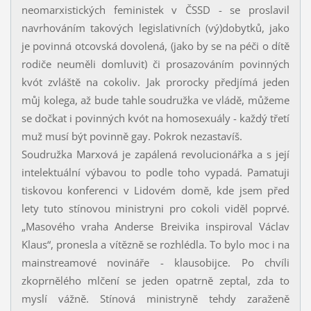
neomarxistických feministek v ČSSD - se proslavil
navrhováním takových legislativních (vý)dobytků, jako
je povinná otcovská dovolená, (jako by se na péči o dítě
rodiče neuměli domluvit) či prosazováním povinných
kvót zvláště na cokoliv. Jak prorocky předjímá jeden
můj kolega, až bude tahle soudružka ve vládě, můžeme
se dočkat i povinných kvót na homosexuály - každý třetí
muž musí být povinně gay. Pokrok nezastavíš.
Soudružka Marxová je zapálená revolucionářka a s její
intelektuální výbavou to podle toho vypadá. Pamatuji
tiskovou konferenci v Lidovém domě, kde jsem před
lety tuto stínovou ministryni pro cokoli viděl poprvé.
„Masového vraha Anderse Breivika inspiroval Václav
Klaus“, pronesla a vítězně se rozhlédla. To bylo moc i na
mainstreamové novináře - klausobijce. Po chvíli
zkoprnělého mlčení se jeden opatrně zeptal, zda to
myslí vážně. Stínová ministryně tehdy zaraženě