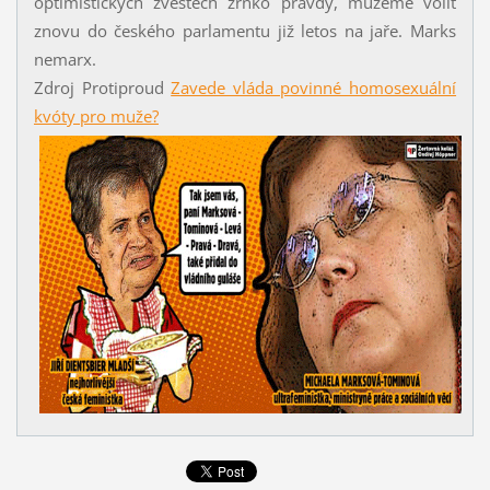
optimistických zvěstech zrnko pravdy, můžeme volit
znovu do českého parlamentu již letos na jaře. Marks
nemarx.
Zdroj Protiproud
Zavede vláda povinné homosexuální
kvóty pro muže?