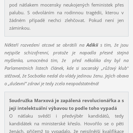
pod nátlakem mocensky neukojených feministek přes
palubu. S odvoláním na rodinnou tragédii, kterou v
žádném případě nechci zlehčovat. Pokud není jen
záminkou.
Někteří rozvedení otcové se obrátili na
Adikii
s tím, že jsou
nejspíše schizofrenní, protože je napadla přesně stejná
myšlenka, umocněná tím, že před několika dny byl na
Parlamentních listech článek, kde si socanský „růžový klub“
stěžoval, že Socbotka nedal do vlády jedinou ženu. Jejich obava
o „duševní“ zdraví je tedy zcela neopodstatněná!
Soudružka Marxová je zapálená revolucionářka a s
její intelektuální výbavou to podle toho vypadá
O nátlaku svědčí i předvýběr kandidátů, tedy
kandidátek na ministerské křeslo. Hovořilo se o pěti
ženách, přičemž to vypadalo, že nejsilnější kvalifikace