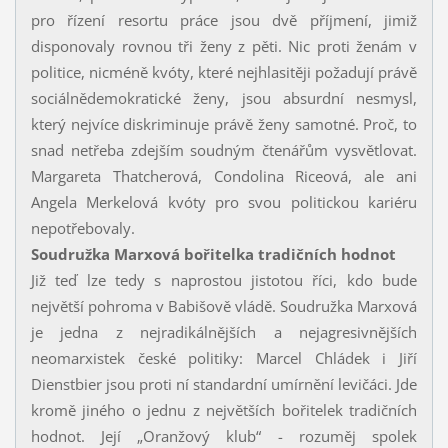
pro řízení resortu práce jsou dvě příjmení, jimiž
disponovaly rovnou tři ženy z pěti. Nic proti ženám v
politice, nicméně kvóty, které nejhlasitěji požadují právě
sociálnědemokratické ženy, jsou absurdní nesmysl,
který nejvíce diskriminuje právě ženy samotné. Proč, to
snad netřeba zdejším soudným čtenářům vysvětlovat.
Margareta Thatcherová, Condolina Riceová, ale ani
Angela Merkelová kvóty pro svou politickou kariéru
nepotřebovaly.
Soudružka Marxová bořitelka tradičních hodnot
Již teď lze tedy s naprostou jistotou říci, kdo bude
největší pohroma v Babišově vládě. Soudružka Marxová
je jedna z nejradikálnějších a nejagresivnějších
neomarxistek české politiky: Marcel Chládek i Jiří
Dienstbier jsou proti ní standardní umírnění levičáci. Jde
kromě jiného o jednu z největších bořitelek tradičních
hodnot. Její „Oranžový klub“ - rozuměj spolek