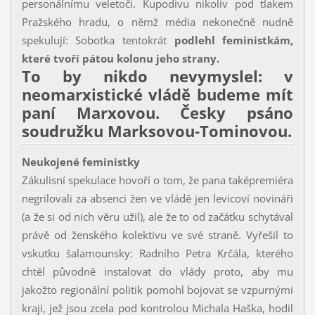
personálnímu veletoči. Kupodivu nikoliv pod tlakem
Pražského hradu, o němž média nekonečně nudně
spekulují: Sobotka tentokrát
podlehl feministkám,
které tvoří pátou kolonu jeho strany.
To by nikdo nevymyslel: v
neomarxistické vládě budeme mít
paní Marxovou. Česky psáno
soudružku Marksovou-Tominovou.
Neukojené feministky
Zákulisní spekulace hovoří o tom, že pana taképremiéra
negrilovali za absenci žen ve vládě jen levicoví novináři
(a že si od nich věru užil), ale že to od začátku schytával
právě od ženského kolektivu ve své straně. Vyřešil to
vskutku šalamounsky: Radního Petra Krčála, kterého
chtěl původně instalovat do vlády proto, aby mu
jakožto regionální politik pomohl bojovat se vzpurnými
kraji, jež jsou zcela pod kontrolou Michala Haška, hodil