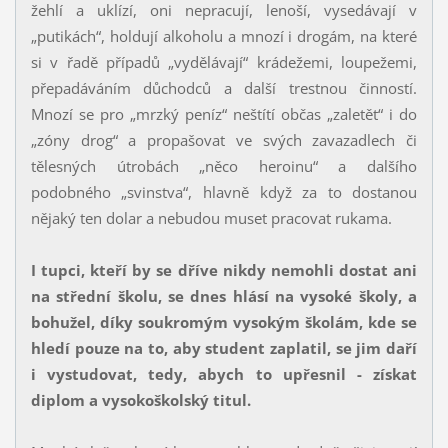
žehlí a uklízí, oni nepracují, lenoší, vysedávají v
„putikách“, holdují alkoholu a mnozí i drogám, na které
si v řadě případů „vydělávají“ krádežemi, loupežemi,
přepadáváním důchodců a další trestnou činností.
Mnozí se pro „mrzký peníz“ neštítí občas „zaletět“ i do
„zóny drog“ a propašovat ve svých zavazadlech či
tělesných útrobách „něco heroinu“ a dalšího
podobného „svinstva“, hlavně když za to dostanou
nějaký ten dolar a nebudou muset pracovat rukama.
I tupci, kteří by se dříve nikdy nemohli dostat ani
na střední školu, se dnes hlásí na vysoké školy, a
bohužel, díky soukromým vysokým školám, kde se
hledí pouze na to, aby student zaplatil, se jim daří
i vystudovat, tedy, abych to upřesnil - získat
diplom a vysokoškolský titul.