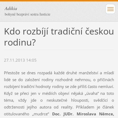
Adikia
bohyně bezpráví sestra Iusticie
Kdo rozbíjí tradiční českou
rodinu?
27.11.2013 14:05
Přestože se dnes rozpadá každé druhé manželství a mladí
lidé se do založení rodiny rozhodně nehrnou, o příčinách
rozbíjení tradiční hodnoty rodiny se zde příliš často nemluví.
Když se přeci jen v médiích objeví nějaká „úvaha“ na toto
téma, vždy jde o neskutečné hlouposti, svědčící o
odtrženosti jejího autora od reality. Příkladem je článek
otitulovaného „mudrce“
Doc. JUDr. Miroslava Němce,