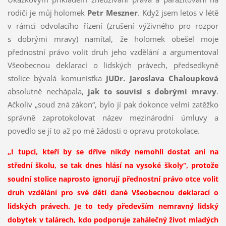
rodiči je můj holomek
Petr Meszner
. Když jsem letos v létě
v rámci odvolacího řízení (zrušení výživného pro rozpor
s dobrými mravy) namítal, že holomek obešel moje
přednostní právo volit druh jeho vzdělání a argumentoval
Všeobecnou deklarací o lidských právech, předsedkyně
stolice bývalá komunistka
JUDr. Jaroslava Chaloupková
absolutně nechápala,
jak to souvisí s dobrými mravy
.
Ačkoliv „soud zná zákon“, bylo jí pak dokonce velmi zatěžko
správně zaprotokolovat název mezinárodní úmluvy a
povedlo se jí to až po mé žádosti o opravu protokolace.
„I tupci, kteří by se dříve nikdy nemohli dostat ani na
střední školu, se tak dnes hlásí na vysoké školy“, protože
soudní stolice naprosto ignorují přednostní právo otce volit
druh vzdělání pro své děti dané Všeobecnou deklarací o
lidských právech. Je to tedy především nemravný lidský
dobytek v talárech, kdo podporuje zahálečný život mladých