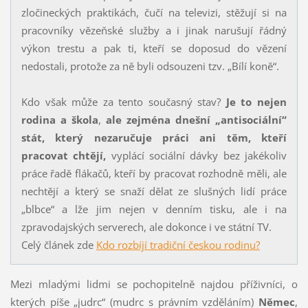
zločineckých praktikách, čučí na televizi, stěžují si na
pracovníky vězeňské služby a i jinak narušují řádný
výkon trestu a pak ti, kteří se doposud do vězení
nedostali, protože za ně byli odsouzeni tzv. „Bílí koně“.
Kdo však může za tento současný stav?
Je to nejen
rodina a škola
,
ale zejména dnešní „antisociální“
stát, který nezaručuje práci ani těm, kteří
pracovat chtějí,
vyplácí sociální dávky bez jakékoliv
práce řadě flákačů, kteří by pracovat rozhodně měli, ale
nechtějí a který se snaží dělat ze slušných lidí práce
„blbce“ a lže jim nejen v denním tisku, ale i na
zpravodajských serverech, ale dokonce i ve státní TV.
Celý článek zde
Kdo rozbíjí tradiční českou rodinu?
Mezi mladými lidmi se pochopitelně najdou příživníci, o
kterých píše „judrc“ (mudrc s právním vzděláním)
Němec
,