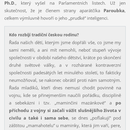
Ph.D
., který vyšel na Parlamentních listech. Už jen
skutečnost, že je členem strany aparátčíka
Paroubka
,
celkem výmluvně hovoří o jeho „prudké“ inteligenci.
Kdo rozbíjí tradiční českou rodinu?
Řada našich dětí, kterým jsme dopřáli vše, co jsme my
sami neměli, a ani mít nemohli, neboť stupeň vývoje
společnosti v období našeho dětství, krátce po skončení
druhé světové války, a v rozhárané kontraverzní
společnosti padesátých let minulého století, to fakticky
neumožňoval, se nakonec obrátil proti nám samotným.
Řada mladíků, kteří dnes nemusí chodit povinně na
vojnu, kde se přinejmenším naučili pořádku, disciplíně
a sebekázni i tzv. „maminčini mazánkové“ a
po
příchodu z vojny si začali vážit slušnějšího života v
civilu a také i sama sebe
, se dnes „poflakují“ pod
záštitou „mamahotelu“ u maminky, která jim vaří, pere,