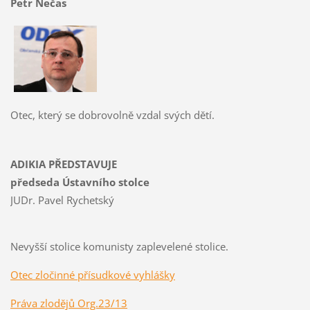
Petr Nečas
Otec, který se dobrovolně vzdal svých dětí.
ADIKIA PŘEDSTAVUJE
předseda Ústavního stolce
JUDr. Pavel Rychetský
Nevyšší stolice komunisty zaplevelené stolice.
Otec zločinné přísudkové vyhlášky
Práva zlodějů Org.23/13