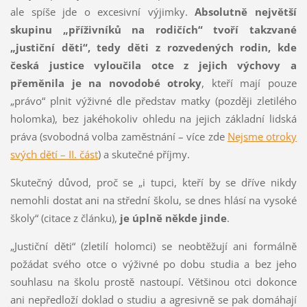
ale spíše jde o excesivní výjimky.
Absolutně největší
skupinu „příživníků na rodičích“ tvoří takzvané
„justiční děti“, tedy děti z rozvedených rodin, kde
česká justice vyloučila otce z jejich výchovy a
přeměnila je na novodobé otroky
, kteří mají pouze
„právo“ plnit výživné dle představ matky (později zletilého
holomka), bez jakéhokoliv ohledu na jejich základní lidská
práva (svobodná volba zaměstnání – více zde
Nejsme otroky
svých dětí – II. část
) a skutečné příjmy.
Skutečný důvod, proč se „i tupci, kteří by se dříve nikdy
nemohli dostat ani na střední školu, se dnes hlásí na vysoké
školy“ (citace z článku),
je úplně někde jinde
.
„Justiční děti“ (zletilí holomci) se neobtěžují ani formálně
požádat svého otce o výživné po dobu studia a bez jeho
souhlasu na školu prostě nastoupí. Většinou otci dokonce
ani nepředloží doklad o studiu a agresivně se pak domáhají