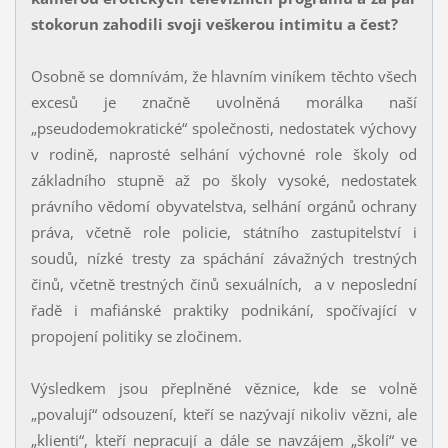
stokorun zahodili svoji veškerou intimitu a čest?
Osobně se domnívám, že hlavním viníkem těchto všech
excesů je značně uvolněná morálka naší
„pseudodemokratické“ společnosti, nedostatek výchovy
v rodině, naprosté selhání výchovné role školy od
základního stupně až po školy vysoké, nedostatek
právního vědomí obyvatelstva, selhání orgánů ochrany
práva, včetně role policie, státního zastupitelství i
soudů, nízké tresty za spáchání závažných trestných
činů, včetně trestných činů sexuálních, a v neposlední
řadě i mafiánské praktiky podnikání, spočívající v
propojení politiky se zločinem.
Výsledkem jsou přeplněné věznice, kde se volně
„povalují“ odsouzení, kteří se nazývají nikoliv vězni, ale
„klienti“, kteří nepracují a dále se navzájem „školí“ ve