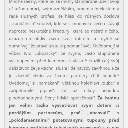
Mnohé slečny, které by se mohly standardně uživit svojí
užitečnou prací, svým vzděláním, umem a intelektem v
řadě slušných profesí, se hlásí do různých doslova
„skandálních“ soutěží, kde se z mnohých slečen stávají
naprosto neskutečné kreatury, které se neštítí ničeho,
ukazují na obdiv všem svoji intimitu a mylně se
domnívají, že právě takto si podmaní svět. Uvědomují si
vůbec tyto „ubožačky“, že svými, často stupidními
vystoupeními před kamerou, si vlastně zkazili celý svůj
další život, že je všichni slušní lidé navždy zavrhnou a že
je vlastně nikdo za životní partnery chtít nebude?
Uvědomují si „namakaní“, většinou holohlaví „trubci“ a
„připitomělé pipiny“, že už nikdy nebudou
plnohodnotnými členy lidské společnosti?
Že budou
jen velmi těžko vysvětlovat svým dětem či
pozdějším partnerům, proč „obcovali“ s
„polodementními“ potetovanými tupouny před
kamerou erotických televizních programů a za pár