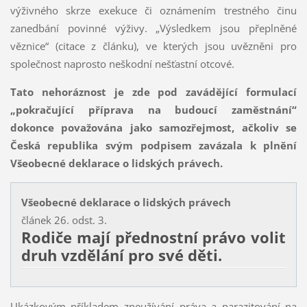
výživného skrze exekuce či oznámením trestného činu
zanedbání povinné výživy. „Výsledkem jsou přeplněné
věznice“ (citace z článku), ve kterých jsou uvězněni pro
společnost naprosto neškodní nešťastní otcové.
Tato nehoráznost je zde pod zavádějící formulací
„pokračující příprava na budoucí zaměstnání“
dokonce považována jako samozřejmost, ačkoliv se
Česká republika svým podpisem zavázala k plnění
Všeobecné deklarace o lidských právech.
Všeobecné deklarace o lidských právech
článek 26. odst. 3.
Rodiče mají přednostní právo volit
druh vzdělání pro své děti.
Ukázkovým příkladem zneužívání práva a parazitování na