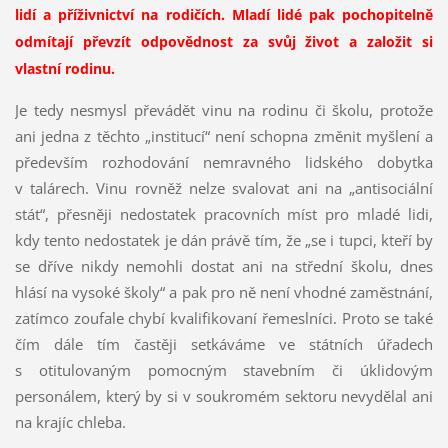
lidí a příživnictví na rodičích. Mladí lidé pak pochopitelně
odmítají převzít odpovědnost za svůj život a založit si
vlastní rodinu.
Je tedy nesmysl převádět vinu na rodinu či školu, protože
ani jedna z těchto „institucí“ není schopna změnit myšlení a
především rozhodování nemravného lidského dobytka
v talárech. Vinu rovněž nelze svalovat ani na „antisociální
stát“, přesněji nedostatek pracovních míst pro mladé lidi,
kdy tento nedostatek je dán právě tím, že „se i tupci, kteří by
se dříve nikdy nemohli dostat ani na střední školu, dnes
hlásí na vysoké školy“ a pak pro ně není vhodné zaměstnání,
zatímco zoufale chybí kvalifikovaní řemeslníci. Proto se také
čím dále tím častěji setkáváme ve státních úřadech
s otitulovaným pomocným stavebním či úklidovým
personálem, který by si v soukromém sektoru nevydělal ani
na krajíc chleba.