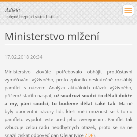
Adikia
bohyně bezpráví sestra Iusticie
Ministerstvo mlžení
17.02.2018 20:34
Ministerstvo zlovůle potřebovalo obhájit protiústavní
vyměřování výživného, proto zplodilo neskutečně rozsáhlý
pamflet s názvem Analýza aktuálních otázek výživného,
přičemž stačilo naspat,
už soudruzi soudci to dělali dobře
a my, páni soudci, to budeme dělat také tak
. Marné
byly oponentní názory lidí, kteří měli možnost se k tomu
pamfletu vyjádřit ještě před jeho zveřejněním. Pamflet tak
vzbuzuje celou řadu neodbytných otázek, proto se na ně
snažil získat odpověď pan Olejár (více
ZDE
).