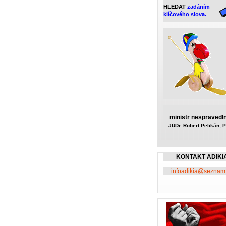
HLEDAT
zadáním
klíčového slova.
ministr nespravedln
JUDr. Robert Pelikán, P
KONTAKT ADIKI
infoadikia@seznam