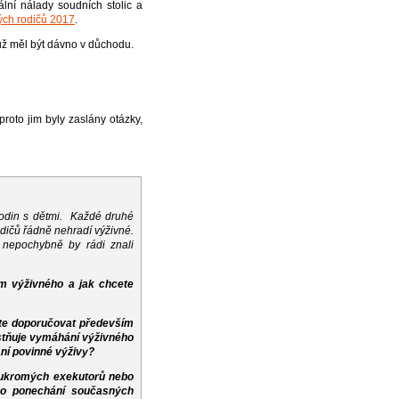
lní nálady soudních stolic a
ých rodičů 2017
.
už měl být dávno v důchodu.
proto jim byly zaslány otázky,
 rodin s dětmi. Každé druhé
odičů řádně nehradí výživné.
a nepochybně by rádi znali
m výživného a jak chcete
dete doporučovat především
stňuje vymáhání výživného
ání povinné výživy?
oukromých exekutorů nebo
pro ponechání současných