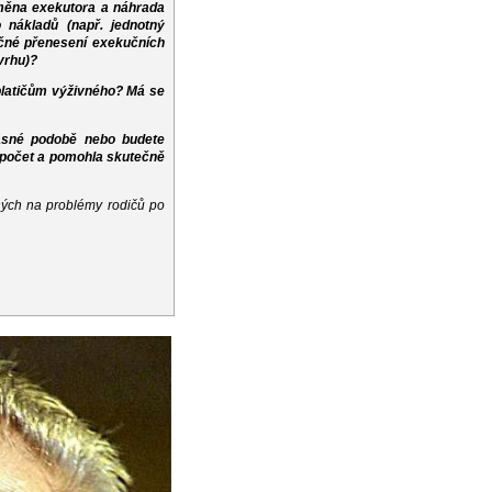
měna exekutora a náhrada
 nákladů (např. jednotný
čné přenesení exekučních
vrhu)?
platičům výživného? Má se
asné podobě nebo budete
ozpočet a pomohla skutečně
ých na problémy rodičů po