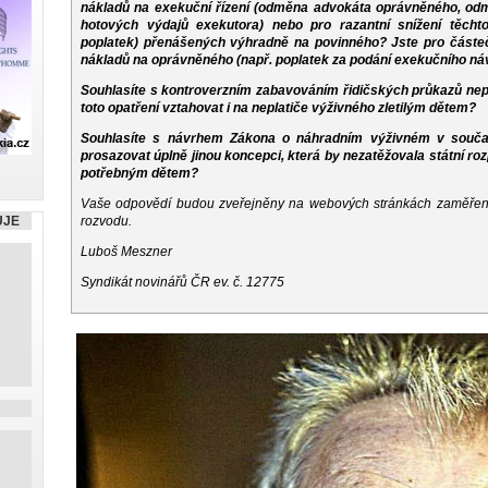
nákladů na exekuční řízení (odměna advokáta oprávněného, od
hotových výdajů exekutora) nebo pro razantní snížení těchto
poplatek) přenášených výhradně na povinného? Jste pro částe
nákladů na oprávněného (např. poplatek za podání exekučního ná
Souhlasíte s kontroverzním zabavováním řidičských průkazů ne
toto opatření vztahovat i na neplatiče výživného zletilým dětem?
Souhlasíte s návrhem Zákona o náhradním výživném v souč
prosazovat úplně jinou koncepci, která by nezatěžovala státní r
potřebným dětem?
Vaše odpovědí budou zveřejněny na webových stránkách zaměřen
UJE
rozvodu.
Luboš Meszner
Syndikát novinářů ČR ev. č. 12775