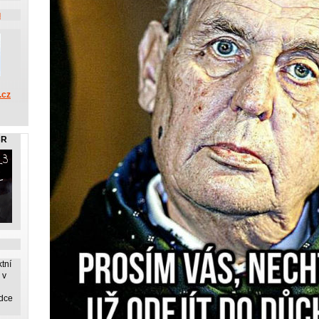
u
.cz
ČR
tní
 v
dce