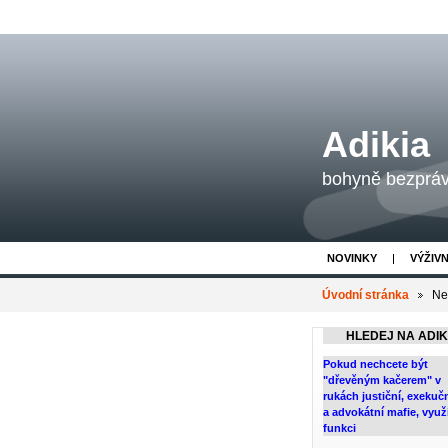
Adikia
bohyně bezpráví
NOVINKY
VÝŽIV
Úvodní stránka
Ne
HLEDEJ NA ADIKI
Pokud nechcete být
"dřevěným kačerem" v
rukách justiční, exekuč
a advokátní mafie, využi
funkci