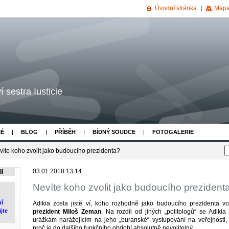
Úvodní stránka
Mapa
 sestra Iusticie
NÉ
BLOG
PŘÍBĚH
BÍDNÝ SOUDCE
FOTOGALERIE
víte koho zvolit jako budoucího prezidenta?
03.01.2018 13:14
I
Nevíte koho zvolit jako budoucího prezident
ní
Adikia zcela jistě ví, koho rozhodně jako budoucího prezidenta v
jte
prezident Miloš Zeman
. Na rozdíl od jiných „politologů“ se Adik
urážkám narážejícím na jeho „buranské“ vystupování na veřejnosti,
proč je do dalšího funkčního období absolutně nevolitelný.