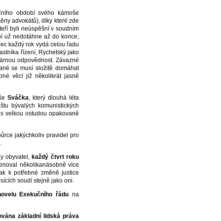
ního období svého kámoše
ěny advokátů), díky které zde
teří byli neúspěšní v soudním
bí už nedotáhne až do konce,
olec každý rok vydá celou řadu
stníka řízení, Rychetský jako
 kárnou odpovědnost. Závazné
čané se musí složitě domáhat
né věci již několikrát jasně
uše
Sváčka
, který dlouhá léta
aštu bývalých komunistických
j s velkou ostudou opakovaně
ce jakýchkoliv pravidel pro
.
y obyvatel,
každý čtvrt roku
menoval několikanásobně více
šak k potřebné změně justice
cích soudí stejně jako oni.
novelu Exekučního řádu
na
ována základní lidská práva