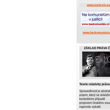
www.justicetv.e
www.bezkomunistu
ZÁKLAD PRÁVA 
Teorie relativity práva
Spravedlnost je abstrak
pojem, který se dokáže
konkrétním případě
projevem českého sou
naprosto vytratit.