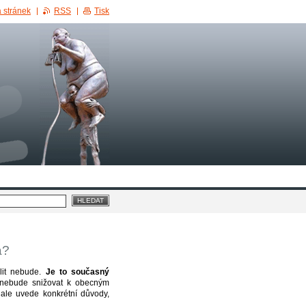
 stránek
RSS
Tisk
a?
olit nebude.
Je to současný
ia nebude snižovat k obecným
 ale uvede konkrétní důvody,