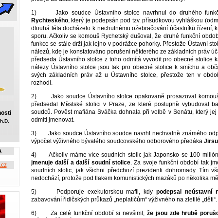
1) Jako soudce Ústavního stolce navrhnul do druhého funkč
Rychteského
, který je podepsán pod tzv. přísudkovou vyhláškou (odm
dlouhá léta docházelo k nechutnému ožebračování účastníků řízení, k
sporu. Ačkoliv se komouš Rychetský dušoval, že druhé funkční obdo
funkce se stále drží jak lejno v podrážce pohorky. Přestože Ústavní st
nálezů, kde je konstatováno porušení některého ze základních práv úča
předseda Ústavního stolce z toho odmítá vyvodit pro obecné stolice
nálezy Ústavního stolce jsou tak pro obecné stolice k smíchu a ob
svých základních práv až u Ústavního stolce, přestože ten v obdob
rozhodl.
2) Jako soudce Ústavního stolce opakovaně prosazoval komo
předsedal Městské stolici v Praze, ze které postupně vybudoval b
soudců. Pověst mafiána Sváčka dohnala při volbě v Senátu, který je
osti
odmítl jmenovat.
h.D.
3) Jako soudce Ústavního soudce navrhl nechvalně známého odpůr
výpočet výživného bývalého soudcovského odborového předáka
Jirsu
A
4) Ačkoliv máme více soudních stolic jak Japonsko se 100 milión
jmenuje další a další soudní stolice
. Za svoje funkční období tak j
.cz
soudních stolic, jak všichni předchozí prezidenti dohromady. Tím v
nedochází, protože pod tlakem komunistických mazáků po několika měsí
5) Podporuje exekutorskou mafii, kdy
podepsal neústavní 
zabavování řidičských průkazů „neplatičům“ výživného na zletilé „děti“.
6) Za celé funkční období si nevšiml,
že jsou zde hrubě poruš