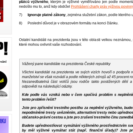
plátců výživného
, kterým je výživné vyměřováno jen podle momentá
nedošlo mu to, aniž kdy obdržel
Prohlášení charty práv výživou povinn
7)
Ignoruje platné zákony
, zejména služební zákon, podle kterého 
8) Poslední důvod je v obrazovém formátu na konci článku.
Ostatní kandidáti na prezidenta jsou v této oblasti velkou neznámou, 
které mohou ovlivnit vaše rozhodování.
Vážený pane kandidáte na prezidenta České republiky
Všichni kandidáti na prezidenta ve svých vizích hovoří o podpoře
manželství se však rozvádí a podle některých zdrojů až 45 procent r
Nezanedbatelná část voličů jsou rodiče takto postižených dětí 
odpovědi na následující otázky.
Kde podle vás vzniká nebo v čem spočívá problém s neplnění
tento problém řešit?
Jste pro zpřísnění trestního postihu za neplnění výživného, bu
nepodmíněné tresty uvězněním, alternativní tresty nebo upředno
občansko-právní cestou a jste pro zrušení trestného činu zanedb
Budete upřednostňovat vymáhání výživného prostřednictvím s
by měl výživné vymáhat stát (např. finanční úřady)? Jste 