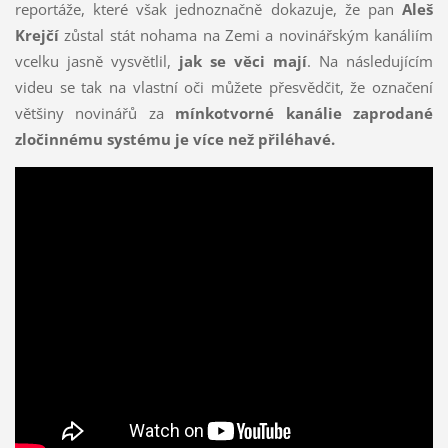
reportáže, které však jednoznačně dokazuje, že pan
Aleš
Krejčí
zůstal stát nohama na Zemi a novinářským kanáliím
vcelku jasně vysvětlil,
jak se věci mají
. Na následujícím
videu se tak na vlastní oči můžete přesvědčit, že označení
většiny novinářů za
mínkotvorné kanálie zaprodané
zločinnému systému je více než přiléhavé.