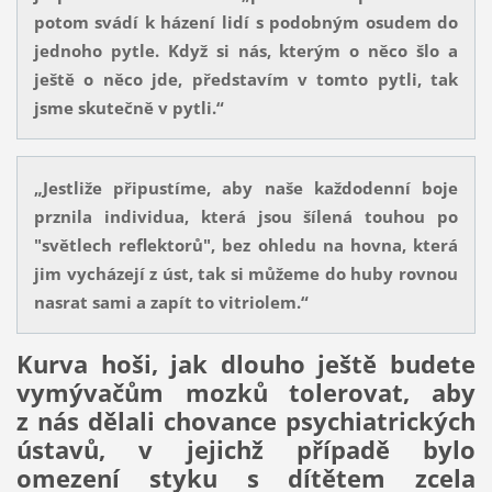
potom svádí k házení lidí s podobným osudem do
jednoho pytle. Když si nás, kterým o něco šlo a
ještě o něco jde, představím v tomto pytli, tak
jsme skutečně v pytli.“
„Jestliže připustíme, aby naše každodenní boje
prznila individua, která jsou šílená touhou po
"světlech reflektorů", bez ohledu na hovna, která
jim vycházejí z úst, tak si můžeme do huby rovnou
nasrat sami a zapít to vitriolem.“
Kurva hoši, jak dlouho ještě budete
vymývačům mozků tolerovat, aby
z nás dělali chovance psychiatrických
ústavů, v jejichž případě bylo
omezení styku s dítětem zcela