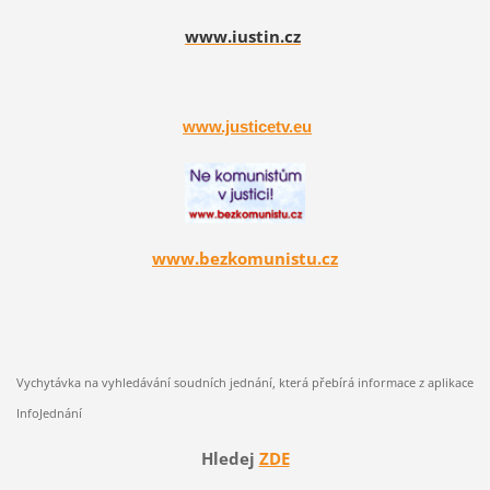
www.iustin.cz
www.justicetv.eu
www.bezkomunistu.cz
Vychytávka na vyhledávání soudních jednání, která přebírá informace z aplikace
InfoJednání
Hledej
ZDE