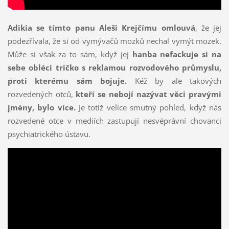
Adikia se tímto panu Aleši Krejčímu omlouvá
, že jej
podezřívala, že si od vymývačů mozků nechal vymýt mozek.
Může si však za to sám, když jej
hanba nefackuje si na
sebe obléci tričko s reklamou rozvodového průmyslu,
proti kterému sám bojuje.
Kéž by ale takových
rozvedených otců,
kteří se nebojí nazývat věci pravými
jmény, bylo více.
Je totiž velice smutný pohled, když nás
rozvedené otce v mediích zastupují nesvéprávní chovanci
psychiatrického ústavu.