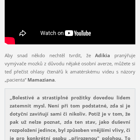
Aby snad někdo nechtěl tvrdit, že
Adikia
pranýřuje
vymývače mozků z důvodu nějaké osobní averze, můžete si
teď přečíst ohlasy čtenářů k amatérskému videu s názory
„pacienta“
Mamaziana
.
„Bolestivé a strastiplné prožitky dovedou lidem
zatemnit mysl. Není při tom podstatné, zda si je
dotyční zaviňují sami či nikoliv. Potíž je v tom, že
pak už nelze poznat, zda ten stav, jako duševní
rozpoložení jedince, byl způsoben vnějšími vlivy, či
je pro konkrétní osobu „přirozenou" polohou. To