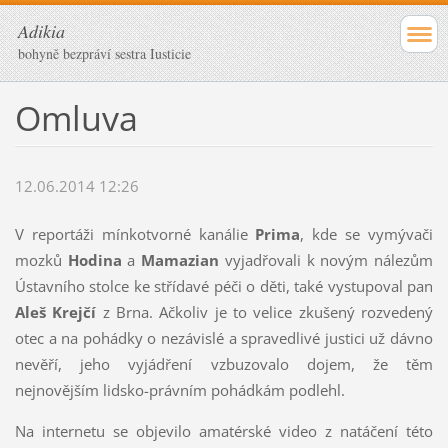
Adikia
bohyně bezpráví sestra Iusticie
Omluva
12.06.2014 12:26
V reportáži mínkotvorné kanálie
Prima
, kde se vymývači
mozků
Hodina
a
Mamazian
vyjadřovali k novým nálezům
Ústavního stolce ke střídavé péči o děti, také vystupoval pan
Aleš Krejčí
z Brna. Ačkoliv je to velice zkušený rozvedený
otec a na pohádky o nezávislé a spravedlivé justici už dávno
nevěří, jeho vyjádření vzbuzovalo dojem, že těm
nejnovějším lidsko-právním pohádkám podlehl.
Na internetu se objevilo amatérské video z natáčení této