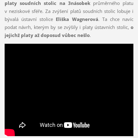
platy soudních stolic na 3násobek
průměrného platu
v neziskové sféře. Za zvýšení platů soudních stolic lobuje i
bývalá ústavní stolice
Eliška Wagnerová
. Ta chce navíc
podat návrh, kterým by se zvýšily i platy ústavních stolic,
o
jejichž platy až doposud vůbec nešlo
.