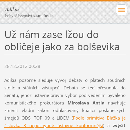
Adikia
bohyně bezpráví sestra Iusticie
Už nám zase lžou do
obličeje jako za bolševika
28.12.2012 00:28
Adikia pozorně sleduje vývoj debaty o platech soudních
stolic a státních zástupců. Debata se teď přesunula do
Senátu, jehož ústavně-právní výbor pod vedením bývalého
komunistického prokurátora
Miroslava Antla
navrhuje
změnit vládní zákon odhlasovaný koalicí poslaneckých
šmejdů ODS, TOP 09 a LIDEM (
Podle primitiva Blažka je
číslovka 3 nepochybně ústavně konformnější
) a
zvýšit