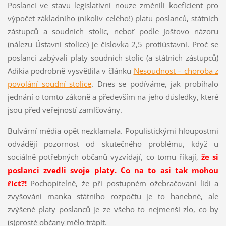
Poslanci ve stavu legislativní nouze změnili koeficient pro
výpočet základního (nikoliv celého!) platu poslanců, státních
zástupců a soudních stolic, neboť podle Joštovo názoru
(nálezu Ústavní stolice) je číslovka 2,5 protiústavní. Proč se
poslanci zabývali platy soudních stolic (a státních zástupců)
Adikia podrobně vysvětlila v článku
Nesoudnost – choroba z
povolání soudní stolice
. Dnes se podíváme, jak probíhalo
jednání o tomto zákoně a především na jeho důsledky, které
jsou před veřejností zamlčovány.
Bulvární média opět nezklamala. Populistickými hloupostmi
odvádějí pozornost od skutečného problému, když u
sociálně potřebných občanů vyzvídají, co tomu říkají,
že si
poslanci zvedli svoje platy. Co na to asi tak mohou
říct?!
Pochopitelně, že při postupném ožebračovaní lidí a
zvyšování manka státního rozpočtu je to hanebné, ale
zvýšené platy poslanců je ze všeho to nejmenší zlo, co by
(s)prosté občany mělo trápit.