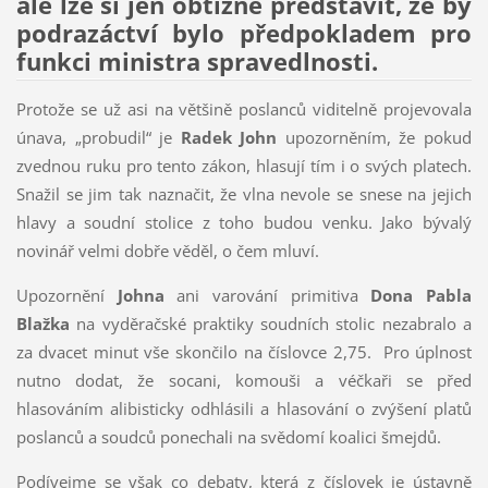
ale lze si jen obtížně představit, že by
podrazáctví bylo předpokladem pro
funkci ministra spravedlnosti.
Protože se už asi na většině poslanců viditelně projevovala
únava, „probudil“ je
Radek John
upozorněním, že pokud
zvednou ruku pro tento zákon, hlasují tím i o svých platech.
Snažil se jim tak naznačit, že vlna nevole se snese na jejich
hlavy a soudní stolice z toho budou venku. Jako bývalý
novinář velmi dobře věděl, o čem mluví.
Upozornění
Johna
ani varování primitiva
Dona Pabla
Blažka
na vyděračské praktiky soudních stolic nezabralo a
za dvacet minut vše skončilo na číslovce 2,75. Pro úplnost
nutno dodat, že socani, komouši a véčkaři se před
hlasováním alibisticky odhlásili a hlasování o zvýšení platů
poslanců a soudců ponechali na svědomí koalici šmejdů.
Podívejme se však co debaty, která z číslovek je ústavně