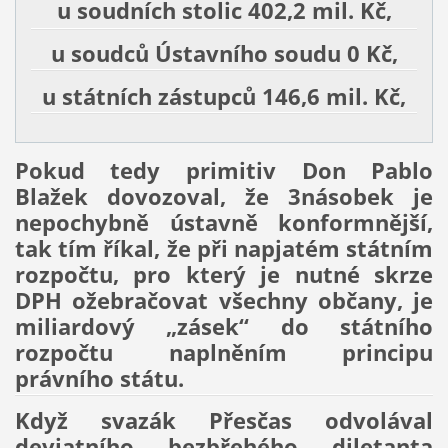
u soudních stolic 402,2 mil. Kč,
u soudců Ústavního soudu 0 Kč,
u státních zástupců 146,6 mil. Kč,
Pokud tedy primitiv Don Pablo
Blažek dovozoval, že 3násobek je
nepochybně ústavně konformnější,
tak tím říkal, že při napjatém státním
rozpočtu, pro který je nutné skrze
DPH ožebračovat všechny občany, je
miliardový „zásek“ do státního
rozpočtu naplněním principu
právního státu.
Když svazák Přesčas odvolával
deviatního bezbřehého diletanta