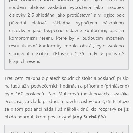
soudem platová základna vypočtená jako násobek
číslovky 2,5 shledána jako protiústavní a v logice pak
původní platová základna vypočtená násobkem
číslovky 3 jako bezpečně ústavně konformní, pak za
kompromisní řešení, které by v budoucím možném
testu ústavní konformity mohlo obstát, bylo zvoleno
stanovení násobku číslovkou 2,75, tedy v polovině
krajních řešení.
Třetí četní zákona o platech soudních stolic a poslanců přišlo
na řadu až v podvečerních hodinách a přítomno (přihlášeno)
bylo 160 poslanců. Paní Müllerová (posluhovačka svazáka
Přesčase) za vládu přednesla návrh s číslovkou 2,75. Protože
se o tom poslanci hádali už několik dnů, do rozpravy se již
nikdo nehrnul, krom poslankyně
Jany Suché
(VV).