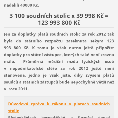
nadělili 40000 Kč.
3 100 soudních stolic x 39 998 Kč =
123 993 800 Kč
Jen za doplatky platů soudních stolic za rok 2012 tak
byla do státního rozpočtu zaseknuta sekyra 123
993 800 Kč. K tomu je však nutno ještě připočíst
doplatky pro státní zástupce, kterých také není zrovna
málo. Průměrná měsíční mzda fyzických osob
v nepodnikatelské sféře za rok 2012 ještě není
stanovena, jedno je však jisté, díky zvýšení platů
soudců a státních zástupců bude nepochybně větší než
v roce 2011.
Důvodová zpráva k zákonu o platech soudních
stolic
Předpokládaný hospodářský a finanční dopad