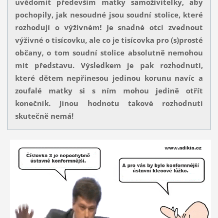
uvědomit především matky samoživitelky, aby
pochopily, jak nesoudné jsou soudní stolice, které
rozhodují o výživném! Je snadné otci zvednout
výživné o tisícovku, ale co je tisícovka pro (s)prosté
občany, o tom soudní stolice absolutně nemohou
mít představu. Výsledkem je pak rozhodnutí,
které dětem nepřinesou jedinou korunu navíc a
zoufalé matky si s ním mohou jedině otřít
konečník. Jinou hodnotu takové rozhodnutí
skutečně nemá!