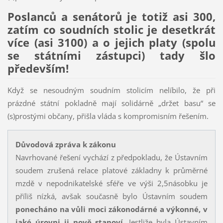
Poslanců a senátorů je totiž asi 300,
zatím co soudních stolic je desetkrát
více (asi 3100) a o jejich platy (spolu
se státními zástupci) tady šlo
především!
Když se nesoudným soudním stolicím nelíbilo, že při
prázdné státní pokladně mají solidárně „držet basu“ se
(s)prostými občany, přišla vláda s kompromisním řešením.
Důvodová zpráva k zákonu
Navrhované řešení vychází z předpokladu, že Ústavním
soudem zrušená relace platové základny k průměrné
mzdě v nepodnikatelské sféře ve výši 2,5násobku je
příliš nízká, avšak současně bylo Ústavním soudem
ponecháno na vůli moci zákonodárné a výkonné, v
jaké úrovni ji nově stanoví
. Jestliže byla Ústavním