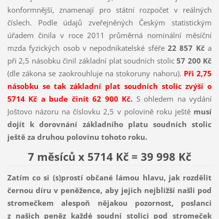
konformnější, znamenají pro státní rozpočet v reálných
číslech. Podle údajů zveřejněných Českým statistickým
úřadem činila v roce 2011 průměrná nominální měsíční
mzda fyzických osob v nepodnikatelské sféře
22 857 Kč
a
při 2,5 násobku činil základní plat soudních stolic
57 200 Kč
(dle zákona se zaokrouhluje na stokoruny nahoru).
Při 2,75
násobku se tak základní plat soudních stolic zvýší o
5714 Kč a bude činit 62 900 Kč.
S ohledem na vydání
Joštovo názoru na číslovku 2,5 v polovině roku ještě
musí
dojít k dorovnání základního platu soudních stolic
ještě za druhou polovinu tohoto roku.
7 měsíců x 5714 Kč = 39 998 Kč
Zatím co si (s)prostí občané lámou hlavu, jak rozdělit
černou díru v peněžence, aby jejich nejbližší našli pod
stromečkem alespoň nějakou pozornost, poslanci
z našich peněz každé soudní stolici pod stromeček