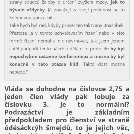
strany soudců žaloby o určení zvýšení mzdy,
jak to
bývalo vždycky
. Já považuji za svoji povinnost na to
Sněmovnu upozornit.
Také bych byl rád, kdyby prošel ten takzvaný 3násobek.
Přestože já v tomto schvalovacím řízení nebo v této
formě řízení nemohu nic navrhovat, tak jsem jenom
chtěl podpořit tento návrh a dělám to proto,
že by byl
nepochybně ústavně konformnější a možná by byl
konečně v této otázce klid
. Takto dost možná
nebude.“
Vláda se dohodne na číslovce 2,75 a
jeden člen vlády pak lobuje za
číslovku 3. Je to normální?
Podrazáctví je základním
předpokladem pro členství ve straně
ódésáckcýh šmejdů, to je jejich věc,