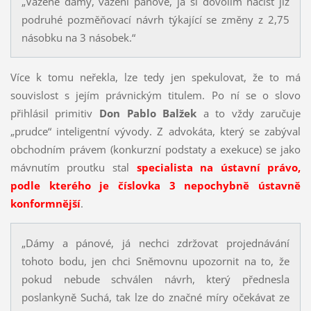
„Vážené dámy, vážení pánové, já si dovolím načíst již
podruhé pozměňovací návrh týkající se změny z 2,75
násobku na 3 násobek.“
Více k tomu neřekla, lze tedy jen spekulovat, že to má
souvislost s jejím právnickým titulem. Po ní se o slovo
přihlásil primitiv
Don Pablo Balžek
a to vždy zaručuje
„prudce“ inteligentní vývody. Z advokáta, který se zabýval
obchodním právem (konkurzní podstaty a exekuce) se jako
mávnutím proutku stal
specialista na ústavní právo,
podle kterého je číslovka 3 nepochybně ústavně
konformnější
.
„Dámy a pánové, já nechci zdržovat projednávání
tohoto bodu, jen chci Sněmovnu upozornit na to, že
pokud nebude schválen návrh, který přednesla
poslankyně Suchá, tak lze do značné míry očekávat ze