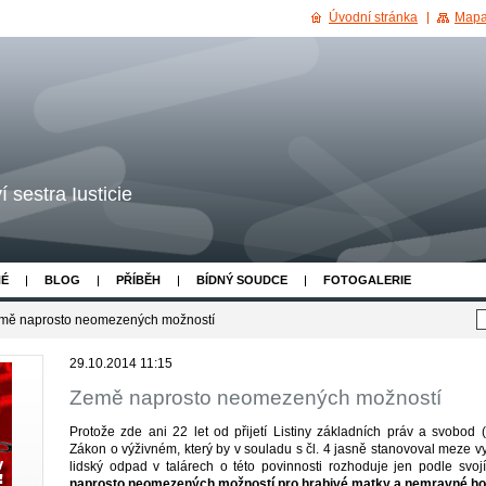
Úvodní stránka
Mapa
 sestra Iusticie
NÉ
BLOG
PŘÍBĚH
BÍDNÝ SOUDCE
FOTOGALERIE
mě naprosto neomezených možností
29.10.2014 11:15
Země naprosto neomezených možností
Protože zde ani 22 let od přijetí Listiny základních práv a svobo
Zákon o výživném, který by v souladu s čl. 4 jasně stanovoval meze vy
lidský odpad v talárech o této povinnosti rozhoduje jen podle svoj
naprosto neomezených možností pro hrabivé matky a nemravné 