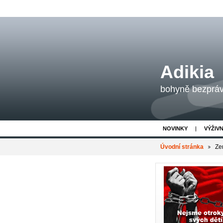
Adikia
bohyně bezpráví
NOVINKY
VÝŽIV
Úvodní stránka
Ze