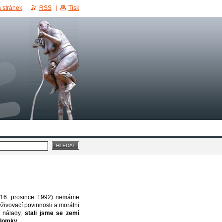
 stránek
RSS
Tisk
d (16. prosince 1992) nemáme
živovací povinnosti a morální
í nálady,
stali jsme se zemí
holomky.