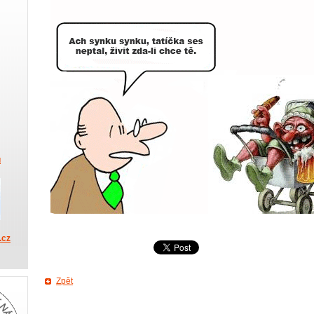
u
.cz
Zpět