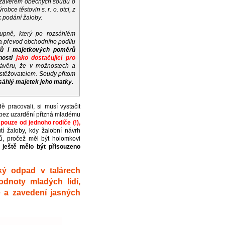
se závěrem obecných soudů o
bce těstovin s. r. o. otci, z
 podání žaloby.
tupně, který po rozsáhlém
za převod obchodního podílu
jů i majetkových poměrů
žnosti
jako dostačující pro
ávěru, že v možnostech a
stěžovatelem. Soudy přitom
sáhlý majetek jeho matky.
ě pracovali, si musí vystačit
e bez uzardění přizná mladému
 pouze od jednoho rodiče (!),
utí žaloby, kdy žalobní návrh
ů, pročež měl být holomkovi
ještě mělo být přisouzeno
ský odpad v talárech
odnoty mladých lidí,
e a zavedení jasných