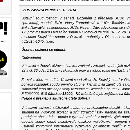
IV.ÚS 2459/14 ze dne 15. 10. 2014
Ústavní soud rozhodl v senátě složeném z předsedy JUDr. Vl
zpravodaj), soudců JUDr. Vlasty Formánkové a JUDr. Tomáše Lich
Erika Navrátila, zastoupeného JUDr. Petrem Dítě, advokátem se sí
19, proti rozsudku Okresního soudu v Olomouci ze dne 16. 12. 2013
rozsudku Krajského soudu v Ostravě - pobočky v Olomouci ze dn
46/2014-1045, takto:
Ústavní stížnost se odmítá
.
Odůvodnění
V ústavní stížnosti stěžovatel navrhl zrušení v záhlaví uvedených rozh
32 a čl. 36 odst. 1 Listiny základních práv a svobod (dále jen "Listina"
Ze spisového materiálu Ústavní soud zjistil, že Krajský soud v O
potvrdil rozsudek soudu prvního stupně, kterým byla zamítnuta žalo
stanovené jeho otci naposledy rozsudkem Okresního soudu v Olomouc
P 506/2001-618
částkou 18000,- Kč měsíčně bylo zvýšeno na čá
(Nejde o překlep a skutečně čtete dobře!)
V ústavní stížnosti stěžovatel uvádí, že prokazatelně doložil ná
studium na vysokých školách a svůj zdravotní stav, naopak na str
prodejem obchodního podílu k výrazné změně v majetkových poměr
obecné soudy řádně nezabývaly otázkou majetkových poměrů je
ústavně konformní interpretace vyživovací povinnosti rodičů k