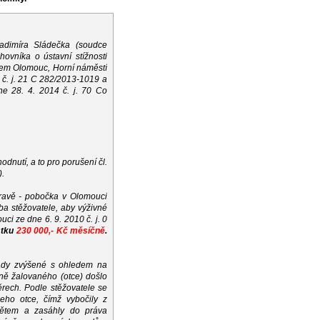
adimíra Sládečka (soudce
ovníka o ústavní stížnosti
dlem Olomouc, Horní náměstí
 č. j. 21 C 282/2013-1019 a
e 28. 4. 2014 č. j. 70 Co
odnutí, a to pro porušení čl.
).
stravě - pobočka v Olomouci
ba stěžovatele, aby výživné
i ze dne 6. 9. 2010 č. j. 0
stku
230 000,- Kč měsíčně
.
klady zvýšené s ohledem na
aně žalovaného (otce) došlo
ech. Podle stěžovatele se
ho otce, čímž vybočily z
 dětem a zasáhly do práva