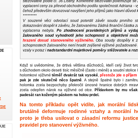
stěžovatele podle čl. 36 Listiny. Konkrétně stěžovatel polemizuje 
vyplacení ceny za převod obchodního podílu společnosti Adriana - výro
čehož především dovozoval navýšení jeho příjmů jako hlavní důvod k
*********
V souzené věci odvolací soud potvrdil závěr soudu prvního s
dokazování dospěl k závěru, že žalovanému žádná finanční částka 
vyplacena nebyla.
Po zhodnocení pravidelných příjmů a výda
žalovaného soud vyhodnotil jeho schopnosti a objektivní mo
hrazení dosud stanoveného výživného.
Oba soudy dospěly k z
schopnostech žalovaného není hradit zvýšené výživné požadované 
vzaly v potaz i
nadstandardní majetkové poměry stěžovatele a roz
JE
Když si uvědomíme, že drtivá většina důchodců, kteří celý život tvrd
s důchodem okolo deseti tisíc měsíčně (často i méně) a soudní stolic
holomkovi výživné
téměř dvakrát tak vysoké
,
přestože jde o příjem
pak je zde skutečně něco špatně
. A stejně špatné bylo i zamítn
holomka zcela bezpochyby překročil únosné hranice dobrých mrav
zcela odepřen nárok na výživné od otce.
Přídavkem by mu však 
padesát ran koženým páskem na holou prdel.
z
Na tomto příkladu opět vidíte, jak morální lid
ZDE
brutálně deformuje rodinné vztahy a morální h
proto je třeba usilovat o zásadní reformu justic
pravidel pro stanovení výživného.
UJE