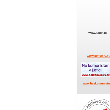
www.iustin.cz
www.justicetv.e
www.bezkomunistu